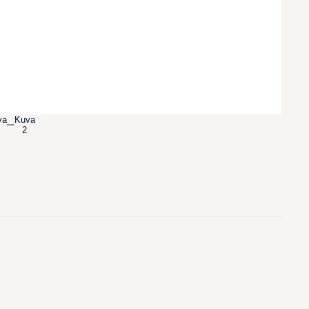
va
Kuva
2