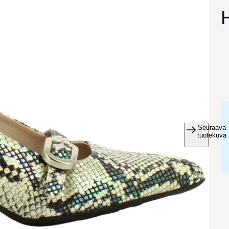
Seuraava
va suurennettuna
tuotekuva