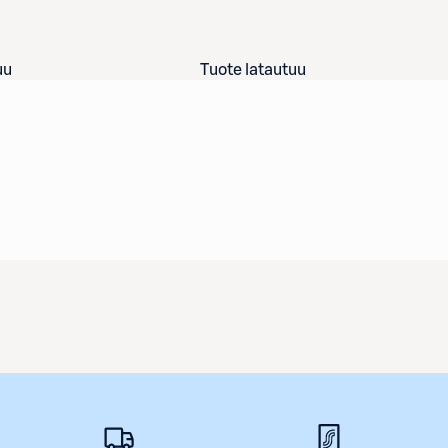
uu
Tuote latautuu