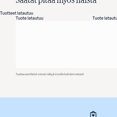
Saatat pitää myös näistä
Tuotteet latautuu
Tuote latautuu
Tuote lataut
Tuotesuosittelut voivat näkyä sinulle kohdennetusti