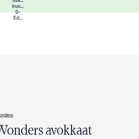
lisää
Lisätietoja
kuukauden
S-
Eduista
onders
Wonders avokkaat