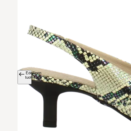
Edellinen
Avaa tuoteku
tuotekuva