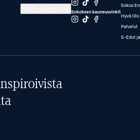
Sokos Em
Muuta evästeasetuksia
Sokoksen kauneusvinkit
Hyvä Olo 
Palvelut
S-Edut j
nspiroivista
ta