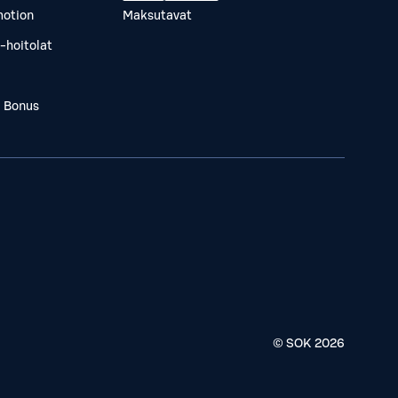
otion
Maksutavat
-hoitolat
a Bonus
© SOK
2026