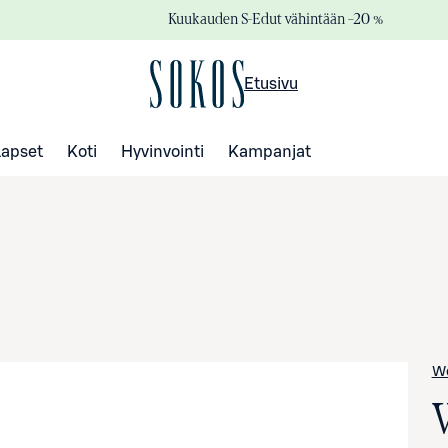
Kuukauden S-Edut vähintään –20 %
Etusivu
Lapset
Koti
Hyvinvointi
Kampanjat
W