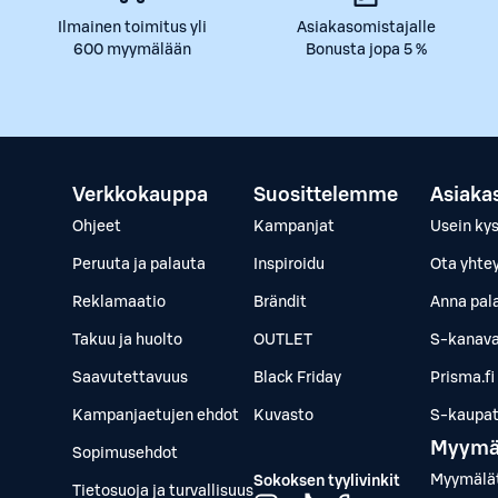
Ilmainen toimitus yli
Asiakasomistajalle
600 myymälään
Bonusta jopa 5 %
Verkkokauppa
Suosittelemme
Asiaka
Ohjeet
Kampanjat
Usein ky
Peruuta ja palauta
Inspiroidu
Ota yhte
Reklamaatio
Brändit
Anna pal
Takuu ja huolto
OUTLET
S-kanava
Saavutettavuus
Black Friday
Prisma.fi
Kampanjaetujen ehdot
Kuvasto
S-kaupat.
Myymä
Sopimusehdot
Myymälä
Sokoksen tyylivinkit
Tietosuoja ja turvallisuus