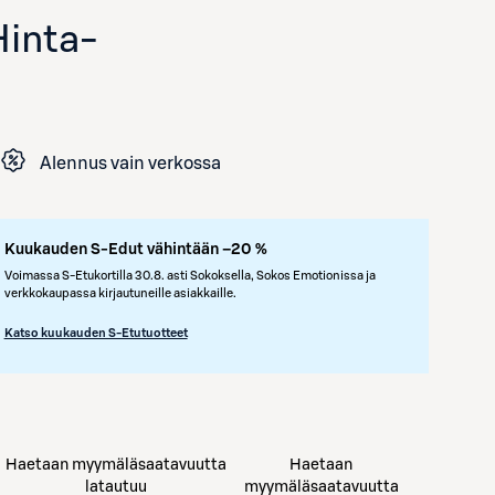
Hinta
-
Alennus vain verkossa
Kuukauden S-Edut vähintään –20 %
Voimassa S-Etukortilla 30.8. asti Sokoksella, Sokos Emotionissa ja
Avaa tuotekuva suurennettuna
verkkokaupassa kirjautuneille asiakkaille.
Katso kuukauden S-Etutuotteet
Haetaan myymäläsaatavuutta
Haetaan
latautuu
myymäläsaatavuutta