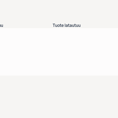
uu
Tuote latautuu