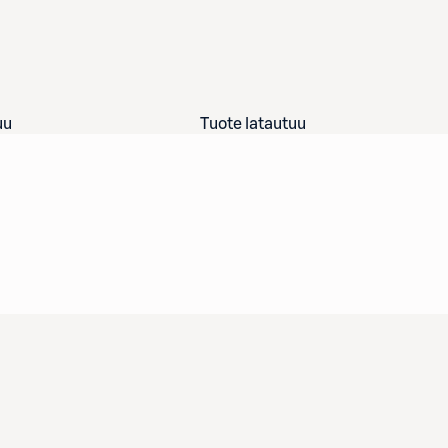
uu
Tuote latautuu