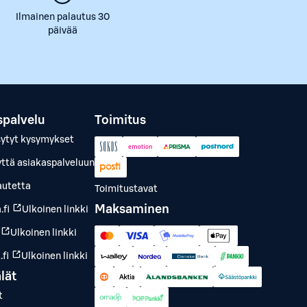
Ilmainen palautus 30
päivää
spalvelu
Toimitus
sytyt kysymykset
yttä asiakaspalveluun
autetta
Toimitustavat
Maksaminen
.fi
Ulkoinen linkki
Ulkoinen linkki
fi
Ulkoinen linkki
lät
t