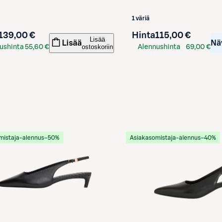
1 väriä
139,00 €
Hinta
115,00 €
Lisää
Lisää
Nä
ostoskoriin
ushinta
55,60 €
Alennushinta
69,00 €
kortilla
S-Etukortilla
mistaja-alennus
−50%
Asiakasomistaja-alennus
−40%