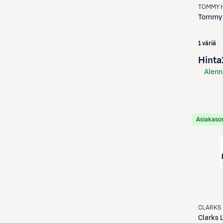
TOMMY H
Tommy H
1 väriä
Hinta
Alenn
S-Etu
Asiakaso
CLARKS
Clarks
L