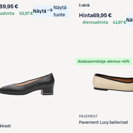
1 väriä
89,95 €
Näytä
Näytä
ushinta
53,97 €
tuote
Hinta
69,95 €
Nä
kortilla
Alennushinta
41,97 €
S-Etukortilla
Asiakasomistaja-alennus
−40%
PAVEMENT
Pavement
Lucy ballerinat
kkaat