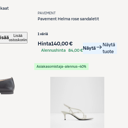
kkaat
PAVEMENT
Pavement
Helma rose sandaletit
1 väriä
Lisää
isää
ostoskoriin
Hinta
140,00 €
Näytä
Näytä
Alennushinta
84,00 €
tuote
S-Etukortilla
Asiakasomistaja-alennus
−40%