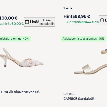
1 väriä
Hinta
89,95 €
100,00 €
L
Lisää
Lisää
Alennushinta
44,97 €
ostoskoriin
ushinta
60,00 €
S-Etukortilla
kortilla
mistaja-alennus
−40%
Asiakasomistaja-alennus
−40%
ianya slingback-avokkaat
CAPRICE
CAPRICE
Sandaletit