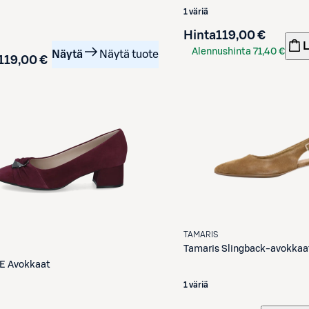
1 väriä
Hinta
119,00 €
L
Alennushinta
71,40 €
Näytä
Näytä tuote
119,00 €
S-Etukortilla
TAMARIS
Tamaris
Slingback-avokkaa
E
Avokkaat
1 väriä