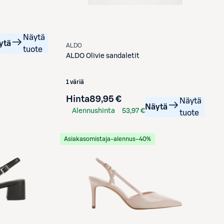
Näytä
ytä
ALDO
tuote
ALDO
Olivie sandaletit
1 väriä
Hinta
89,95 €
Näytä
Näytä
Alennushinta
53,97 €
tuote
S-Etukortilla
Asiakasomistaja-alennus
−40%