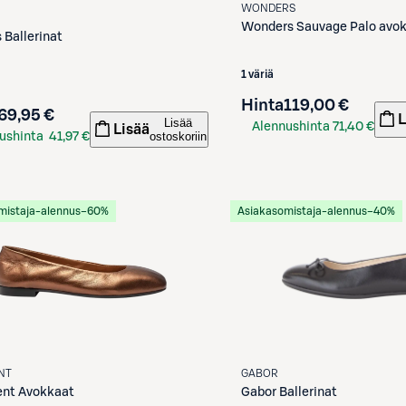
WONDERS
S
Wonders
Sauvage Palo avo
s
Ballerinat
1 väriä
Hinta
119,00 €
69,95 €
L
Lisää
Alennushinta
71,40 €
Lisää
ostoskoriin
ushinta
41,97 €
S-Etukortilla
kortilla
mistaja-alennus
−60%
Asiakasomistaja-alennus
−40%
NT
GABOR
ent
Avokkaat
Gabor
Ballerinat