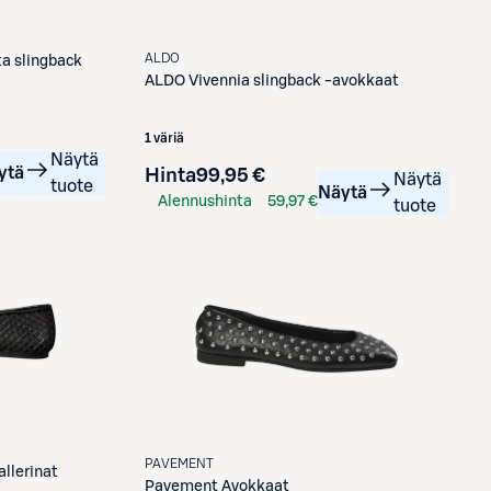
ALDO
a slingback
ALDO
Vivennia slingback -avokkaat
1 väriä
Näytä
ytä
Hinta
99,95 €
Näytä
tuote
Näytä
Alennushinta
59,97 €
tuote
S-Etukortilla
PAVEMENT
llerinat
Pavement
Avokkaat