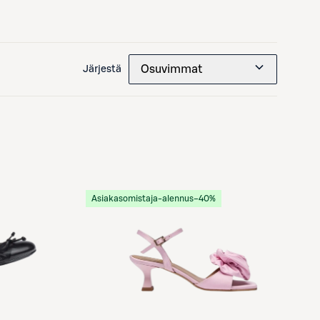
Osuvimmat
Järjestä
Asiakasomistaja-alennus
−40%