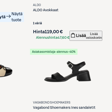
ALDO
ALDO
Avokkaat
Näytä
ytä
tuote
1 väriä
Hinta
119,00 €
Lisää
Lisää
ostoskoriin
Alennushinta
47,60 €
S-Etukortilla
Asiakasomistaja-alennus
−40%
VAGABOND SHOEMAKERS
Vagabond Shoemakers
Ines sandaletit