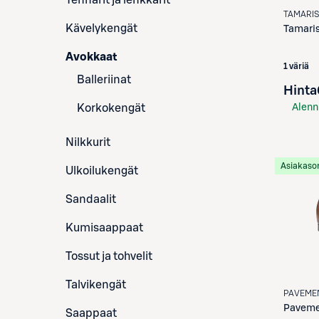
Tennarit ja lenkkarit
TAMARI
Kävelykengät
Tamari
Avokkaat
1 väriä
Balleriinat
Hinta
Korkokengät
Alenn
S-Etu
Nilkkurit
Asiakaso
Ulkoilukengät
Sandaalit
Kumisaappaat
Tossut ja tohvelit
Talvikengät
PAVEME
Pavem
Saappaat