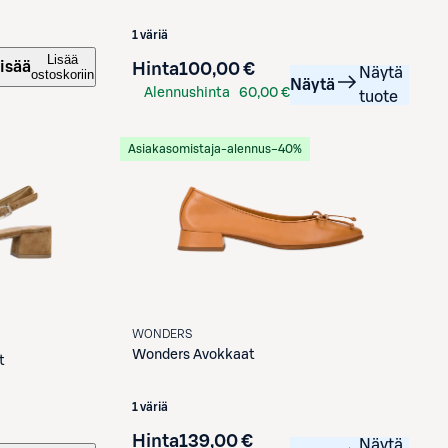
1 väriä
Lisää
isää
Hinta
100,00 €
Näytä
ostoskoriin
Näytä
Alennushinta
60,00 €
tuote
S-Etukortilla
Asiakasomistaja-alennus
−40%
WONDERS
Wonders
Avokkaat
t
1 väriä
Hinta
139,00 €
Näytä