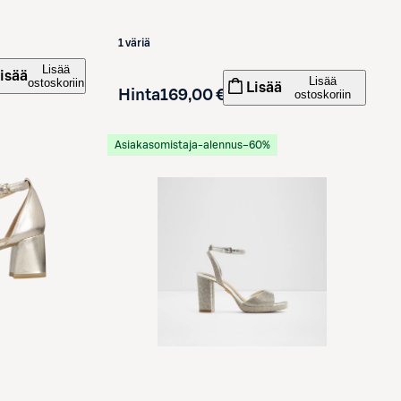
1 väriä
Lisää
isää
Lisää
ostoskoriin
Lisää
Hinta
169,00 €
ostoskoriin
Asiakasomistaja-alennus
−60%