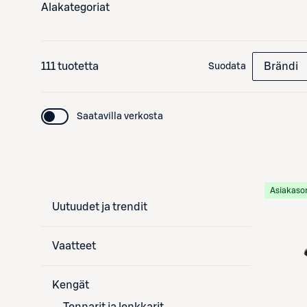
Alakategoriat
111 tuotetta
Brändi
Suodata
Saatavilla verkosta
Asiakaso
Uutuudet ja trendit
Vaatteet
Kengät