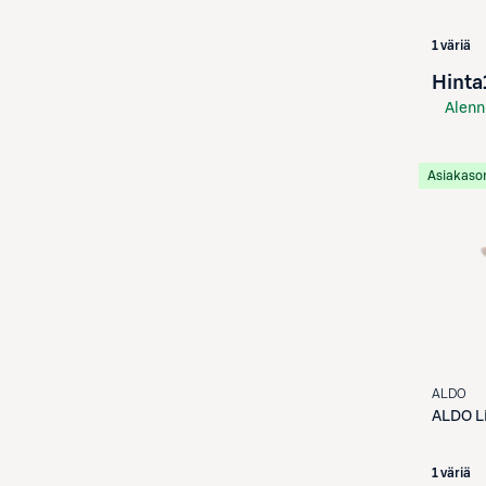
1 väriä
Hinta
Alenn
S-Etu
Asiakaso
ALDO
ALDO
L
1 väriä