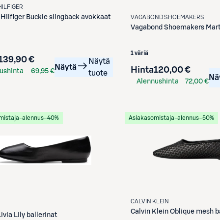
ILFIGER
ilfiger
Buckle slingback avokkaat
VAGABOND SHOEMAKERS
Vagabond Shoemakers
Mart
1 väriä
139,90 €
Näytä
Näytä
Hinta
120,00 €
ushinta
69,95 €
tuote
Nä
Alennushinta
72,00 €
kortilla
S-Etukortilla
mistaja-alennus
−40%
Asiakasomistaja-alennus
−50%
CALVIN KLEIN
Calvin Klein
Oblique mesh ba
ivia Lily ballerinat