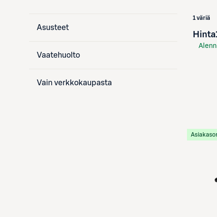
1 väriä
Asusteet
Hinta
Alenn
Vaatehuolto
S-Etu
Vain verkkokaupasta
Asiakaso