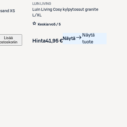
LUIN LIVING
Luin Living
Cosy kylpytossut granite
Cosy kylpytossut sand XS
L/XL
Keskiarvo
5 / 5
Näytä
Lisää
Näytä
Hinta
41,95 €
tuote
ostoskoriin