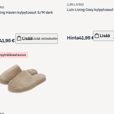
LUIN LIVING
ING
Luin Living
ving
Haven kylpytossut S/M dark
Lisää
Hinta
41,95 €
Lisää
Lisää ostoskoriin
41,95 €
 myymäläsaatavuus
ING