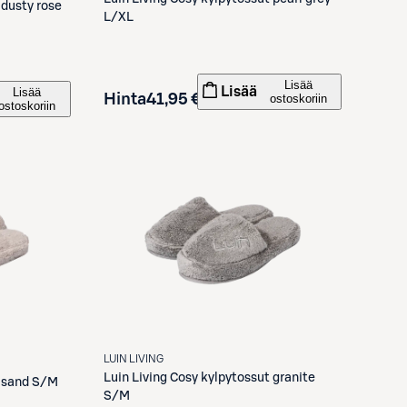
 dusty rose
L/XL
Lisää
Lisää
Lisää
Hinta
41,95 €
ostoskoriin
ostoskoriin
LUIN LIVING
Luin Living
Cosy kylpytossut granite
t sand S/M
S/M