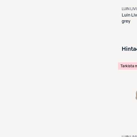
LUIN LIV
Luin Li
grey
Hinta
Tarkista
LUIN LIV