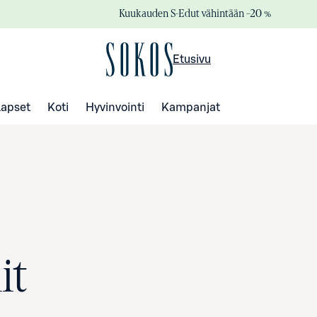
Kuukauden S-Edut vähintään –20 %
Etusivu
Lapset
Koti
Hyvinvointi
Kampanjat
it