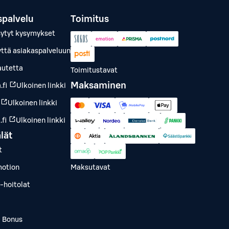
spalvelu
Toimitus
sytyt kysymykset
yttä asiakaspalveluun
autetta
Toimitustavat
Maksaminen
.fi
Ulkoinen linkki
Ulkoinen linkki
fi
Ulkoinen linkki
lät
t
otion
Maksutavat
-hoitolat
a Bonus