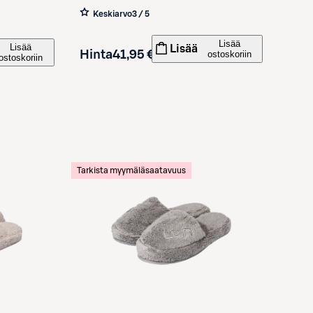
Keskiarvo
3 / 5
Lisää
Lisää
Lisää
Hinta
41,95 €
ostoskoriin
ostoskoriin
Tarkista myymäläsaatavuus