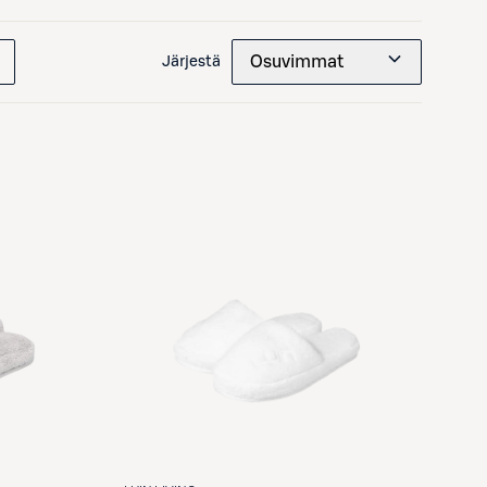
Osuvimmat
Järjestä