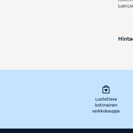
Luin Li
Hinta
Luotettava
kotimainen
verkkokauppa