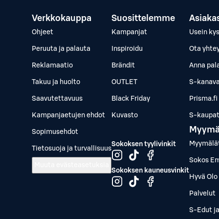
Verkkokauppa
Suosittelemme
Asiaka
Ohjeet
Kampanjat
Usein ky
Peruuta ja palauta
Inspiroidu
Ota yhte
Reklamaatio
Brändit
Anna pal
Takuu ja huolto
OUTLET
S-kanava
Saavutettavuus
Black Friday
Prisma.fi
Kampanjaetujen ehdot
Kuvasto
S-kaupat.
Myymä
Sopimusehdot
Myymälä
Sokoksen tyylivinkit
Tietosuoja ja turvallisuus
Sokos Em
Muuta evästeasetuksia
Sokoksen kauneusvinkit
Hyvä Olo 
Palvelut
S-Edut j