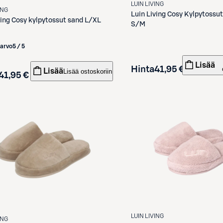
LUIN LIVING
ING
Luin Living
Cosy Kylpytossut
ving
Cosy kylpytossut sand L/XL
S/M
iarvo
5 / 5
Lisää
Hinta
41,95 €
Lisää
Lisää ostoskoriin
41,95 €
LUIN LIVING
ING