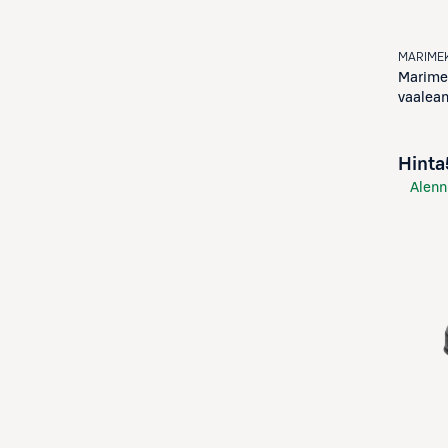
MARIME
Marime
vaalean
Hinta
Alenn
S-Etu