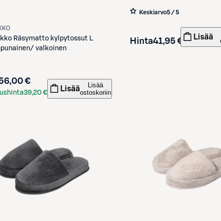
Keskiarvo
5 / 5
KKO
Lisää
kko
Räsymatto kylpytossut L
Hinta
41,95 €
punainen/ valkoinen
56,00 €
Lisää
Lisää
ostoskoriin
ushinta
39,20 €
kortilla