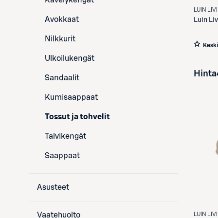
Kävelykengät
LUIN LIV
Avokkaat
Luin Li
Nilkkurit
Kesk
Ulkoilukengät
Hinta
Sandaalit
Kumisaappaat
Tossut ja tohvelit
Talvikengät
Saappaat
Asusteet
LUIN LIV
Vaatehuolto