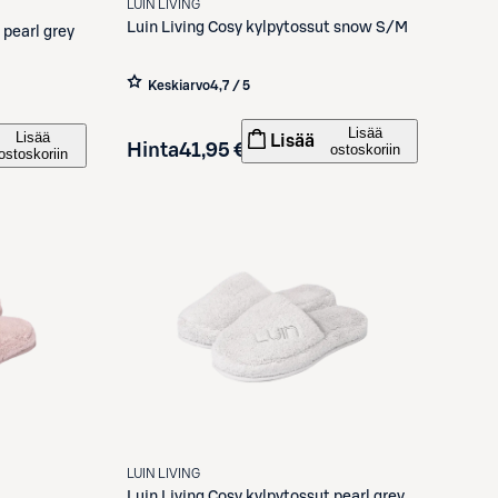
LUIN LIVING
Luin Living
Cosy kylpytossut snow S/M
 pearl grey
Keskiarvo
4,7 / 5
Lisää
Lisää
Lisää
Hinta
41,95 €
ostoskoriin
ostoskoriin
LUIN LIVING
Luin Living
Cosy kylpytossut pearl grey