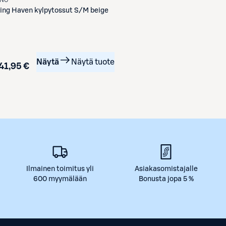
ving
Haven kylpytossut S/M beige
Näytä
Näytä tuote
41,95 €
Ilmainen toimitus yli
Asiakasomistajalle
600 myymälään
Bonusta jopa 5 %