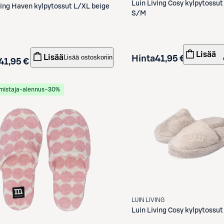
Luin Living
Cosy kylpytossut
ving
Haven kylpytossut L/XL beige
S/M
Lisää
Lisää
Lisää ostoskoriin
Hinta
41,95 €
41,95 €
mistaja-alennus
−30%
LUIN LIVING
Luin Living
Cosy kylpytossu