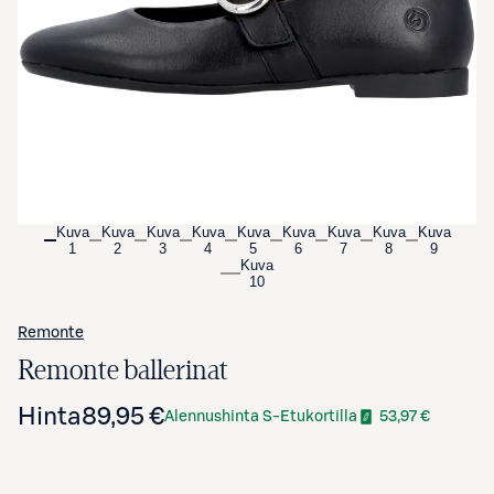
Avaa tuotekuva suurennettuna
Kuva
Kuva
Kuva
Kuva
Kuva
Kuva
Kuva
Kuva
Kuva
1
2
3
4
5
6
7
8
9
Kuva
10
Remonte
Remonte ballerinat
Hinta
89,95 €
Alennushinta S-Etukortilla
53,97 €