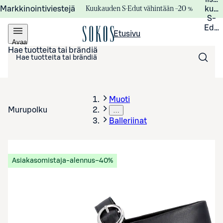
Kuukauden S-Edut vähintään –20 %
Markkinointiviestejä
kuuk
S-
Edui
Etusivu
Avaa
valikko
Hae tuotteita tai brändiä
Muoti
Murupolku
…
Balleriinat
Asiakasomistaja-alennus
−40%