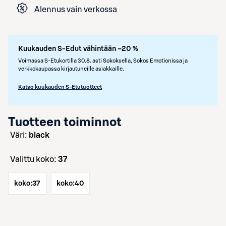
Alennus vain verkossa
Kuukauden S-Edut vähintään –20 %
Voimassa S-Etukortilla 30.8. asti Sokoksella, Sokos Emotionissa ja
verkkokaupassa kirjautuneille asiakkaille.
Katso kuukauden S-Etutuotteet
Tuotteen toiminnot
väri:
black
Valittu koko:
37
koko:
37
koko:
40