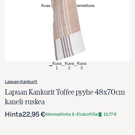
Avaa tuotekuva suurennettuna
Kuva
Kuva
Kuva
1
2
3
Lapuan Kankurit
Lapuan Kankurit Toffee pyyhe 48x70cm
kaneli-ruskea
Hinta
22,95 €
Alennushinta S-Etukortilla
13,77 €