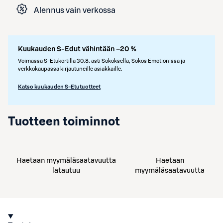
Alennus vain verkossa
Kuukauden S-Edut vähintään –20 %
Voimassa S-Etukortilla 30.8. asti Sokoksella, Sokos Emotionissa ja
verkkokaupassa kirjautuneille asiakkaille.
Katso kuukauden S-Etutuotteet
Tuotteen toiminnot
Haetaan myymäläsaatavuutta
Haetaan
latautuu
myymäläsaatavuutta