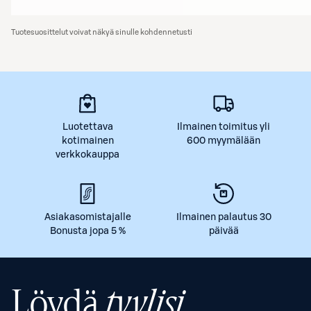
Tuotesuosittelut voivat näkyä sinulle kohdennetusti
Luotettava
Ilmainen toimitus yli
kotimainen
600 myymälään
verkkokauppa
Asiakasomistajalle
Ilmainen palautus 30
Bonusta jopa 5 %
päivää
Löydä
tyylisi.