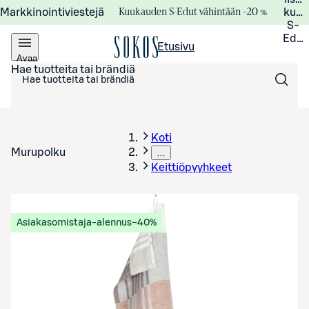
Kuukauden S-Edut vähintään –20 %
Markkinointiviestejä
kuuk
S-
Edui
Etusivu
Avaa
valikko
Hae tuotteita tai brändiä
Koti
Murupolku
…
Keittiöpyyhkeet
Asiakasomistaja-alennus
−40%