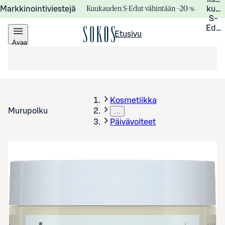
Kuukauden S-Edut vähintään –20 %
Markkinointiviestejä
kuuk
S-
Edui
Etusivu
Avaa
valikko
Kosmetiikka
Murupolku
…
Päivävoiteet