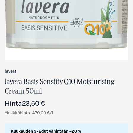
Avaa tuotekuva suurennettuna
lavera
lavera Basis Sensitiv Q10 Moisturising
Cream 50ml
Hinta
23,50 €
Yksikköhinta
470,00 €/l
Kuukauden S-Edut vähintään –20 %