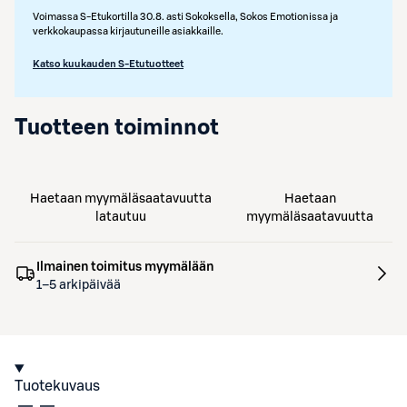
Voimassa S-Etukortilla 30.8. asti Sokoksella, Sokos Emotionissa ja
verkkokaupassa kirjautuneille asiakkaille.
Katso kuukauden S-Etutuotteet
Tuotteen toiminnot
Haetaan myymäläsaatavuutta
Haetaan
latautuu
myymäläsaatavuutta
Ilmainen toimitus myymälään
1–5 arkipäivää
Tuotekuvaus