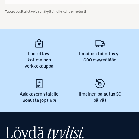
Tuotesuosittelut voivat näkyä sinulle kohdennetusti
Luotettava
Ilmainen toimitus yli
kotimainen
600 myymälään
verkkokauppa
Asiakasomistajalle
Ilmainen palautus 30
Bonusta jopa 5 %
päivää
Löydä
tyylisi.