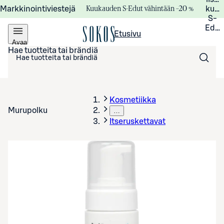
Kuukauden S-Edut vähintään –20 %
Markkinointiviestejä
kuuk
S-
Edui
Etusivu
Avaa
valikko
Hae tuotteita tai brändiä
Kosmetiikka
Murupolku
…
Itseruskettavat