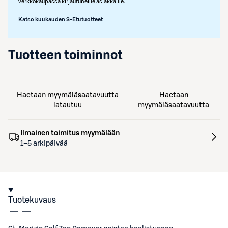
verkkokaupassa kirjautuneille asiakkaille.
Katso kuukauden S-Etutuotteet
Tuotteen toiminnot
Haetaan myymäläsaatavuutta
Haetaan
latautuu
myymäläsaatavuutta
Ilmainen toimitus myymälään
1–5 arkipäivää
Tuotekuvaus