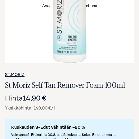
Avaa tuotekuva suurennettuna
ST.MORIZ
St Moriz Self Tan Remover Foam 100ml
Hinta
14,90 €
Yksikköhinta
149,00 €/l
Kuukauden S-Edut vähintään –20 %
Voimassa S-Etukortilla 30.8. asti Sokoksella, Sokos Emotionissa ja