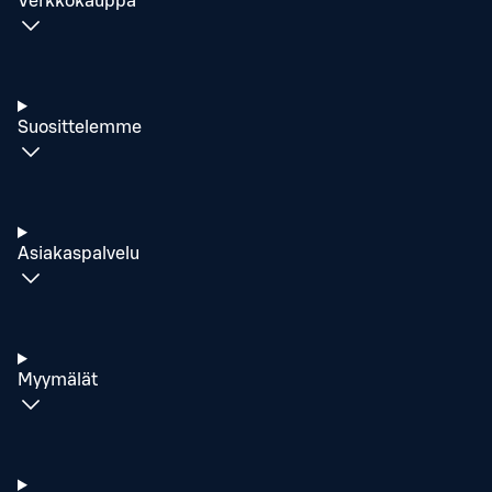
Verkkokauppa
Suosittelemme
Asiakaspalvelu
Myymälät