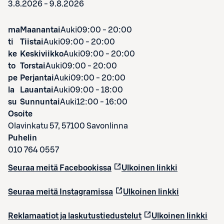
3.8.2026 - 9.8.2026
ma
Maanantai
Auki
09:00 - 20:00
ti
Tiistai
Auki
09:00 - 20:00
ke
Keskiviikko
Auki
09:00 - 20:00
to
Torstai
Auki
09:00 - 20:00
pe
Perjantai
Auki
09:00 - 20:00
la
Lauantai
Auki
09:00 - 18:00
su
Sunnuntai
Auki
12:00 - 16:00
Osoite
Olavinkatu 57, 57100 Savonlinna
Puhelin
010 764 0557
Seuraa meitä Facebookissa
Ulkoinen linkki
Seuraa meitä Instagramissa
Ulkoinen linkki
Reklamaatiot ja laskutustiedustelut
Ulkoinen linkki