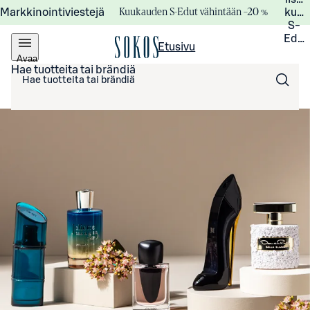
Kuukauden S-Edut vähintään –20 %
Markkinointiviestejä
kuuk
S-
Edui
Etusivu
Avaa
valikko
Hae tuotteita tai brändiä