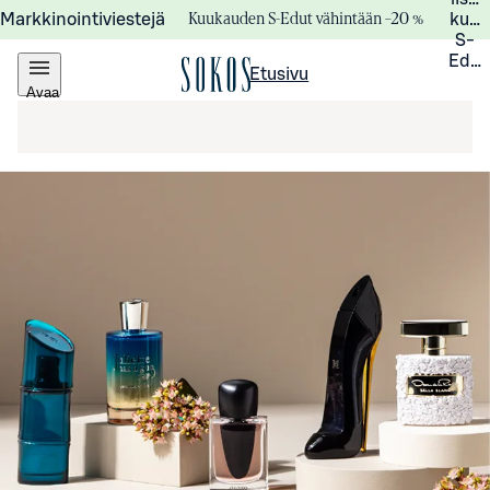
Kuukauden S-Edut vähintään –20 %
Markkinointiviestejä
kuuk
S-
Edui
Etusivu
Avaa
valikko