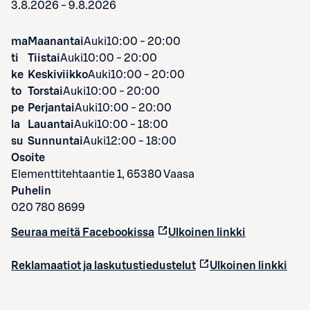
3.8.2026 - 9.8.2026
ma
Maanantai
Auki
10:00 - 20:00
ti
Tiistai
Auki
10:00 - 20:00
ke
Keskiviikko
Auki
10:00 - 20:00
to
Torstai
Auki
10:00 - 20:00
pe
Perjantai
Auki
10:00 - 20:00
la
Lauantai
Auki
10:00 - 18:00
su
Sunnuntai
Auki
12:00 - 18:00
Osoite
Elementtitehtaantie 1, 65380 Vaasa
Puhelin
020 780 8699
Seuraa meitä Facebookissa
Ulkoinen linkki
Reklamaatiot ja laskutustiedustelut
Ulkoinen linkki