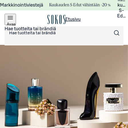
Kuukauden S-Edut vähintään –20 %
Markkinointiviestejä
kuuk
S-
Edui
Etusivu
Avaa
valikko
Hae tuotteita tai brändiä