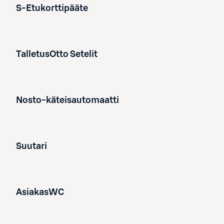
S-Etukorttipääte
TalletusOtto Setelit
Nosto-käteisautomaatti
Suutari
AsiakasWC