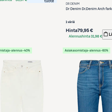
ushinta
35,97 €
tuote
DR DENIM
kortilla
Dr Denim
Dr.Denim Arch far
1 väriä
Hinta
79,95 €
L
Alennushinta
31,98 €
S-Etukortilla
mistaja-alennus
−40%
Asiakasomistaja-alennus
−60%