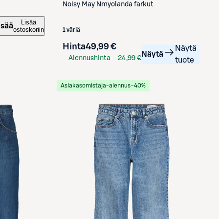
Noisy May
Nmyolanda farkut
Lisää
isää
ostoskoriin
1 väriä
Hinta
49,99 €
Näytä
Näytä
Alennushinta
24,99 €
tuote
S-Etukortilla
Asiakasomistaja-alennus
−40%