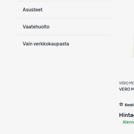
Asusteet
Vaatehuolto
Vain verkkokaupasta
VERO M
VERO 
Kesk
Hinta
Alenn
S-Etu