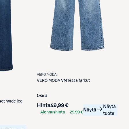
VERO MODA
VERO MODA
VMTessa farkut
1 väriä
set Wide leg
Hinta
49,99 €
Näytä
Näytä
Alennushinta
29,99 €
tuote
S-Etukortilla