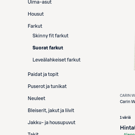
Uima-asut
Housut
Farkut
Skinny fit farkut
Suorat farkut
Leveälahkeiset farkut
Paidat ja topit
Puserot ja tunikat
CARIN 
Neuleet
Carin W
Bleiserit, jakut ja liivit
1 väriä
Jakku- ja housupuvut
Hinta
Takit