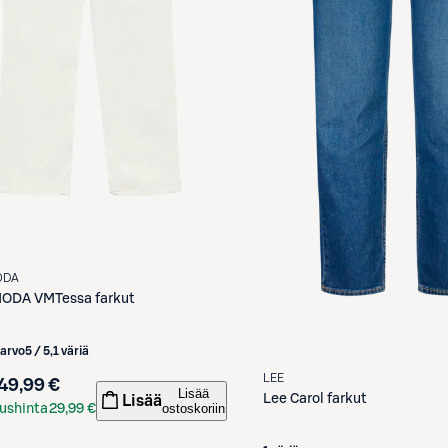
ODA
MODA
VMTessa farkut
iarvo
5 / 5
,
1 väriä
LEE
49,99 €
Lisää
Lee
Carol farkut
Lisää
ostoskoriin
ushinta
29,99 €
kortilla