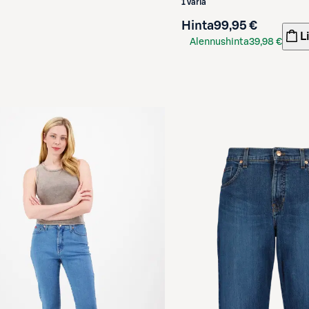
1 väriä
Hinta
99,95 €
L
Alennushinta
39,98 €
S-Etukortilla