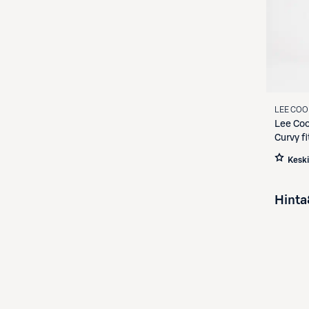
LEE COO
Lee Co
Curvy fi
Kesk
Hinta