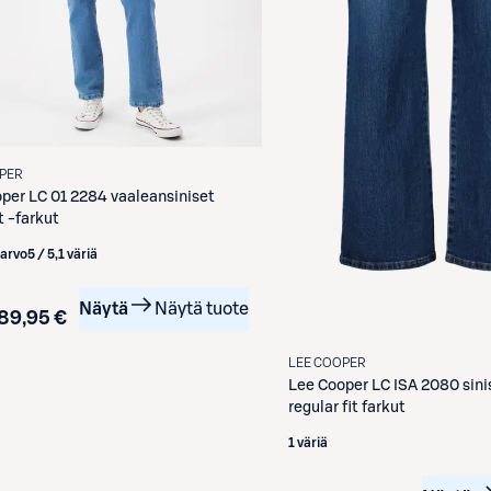
PER
oper
LC 01 2284 vaaleansiniset
t -farkut
iarvo
5 / 5
,
1 väriä
Näytä
Näytä tuote
89,95 €
LEE COOPER
Lee Cooper
LC ISA 2080 sini
regular fit farkut
1 väriä