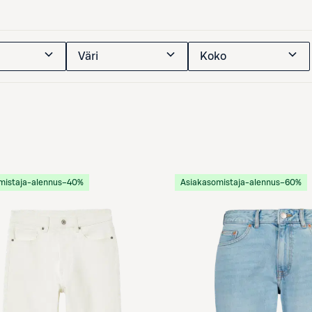
Väri
Koko
mistaja-alennus
−40%
Asiakasomistaja-alennus
−60%