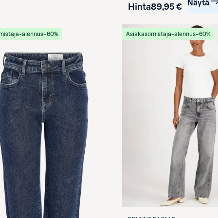
Näytä
Hinta
89,95 €
mistaja-alennus
−60%
Asiakasomistaja-alennus
−60%