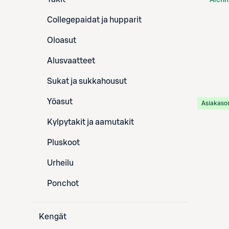
Alenn
S-Etu
Collegepaidat ja hupparit
Oloasut
Alusvaatteet
Sukat ja sukkahousut
Yöasut
Asiakaso
Kylpytakit ja aamutakit
Pluskoot
Urheilu
Ponchot
Kengät