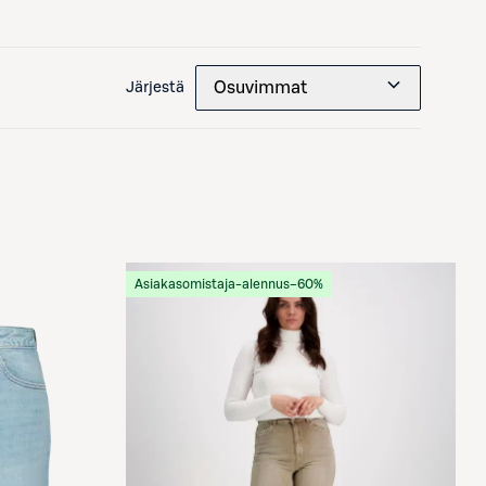
Osuvimmat
Järjestä
Asiakasomistaja-alennus
−60%