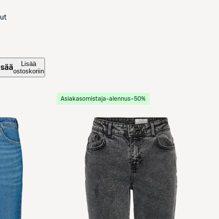
kut
Lisää
isää
ostoskoriin
Asiakasomistaja-alennus
−50%