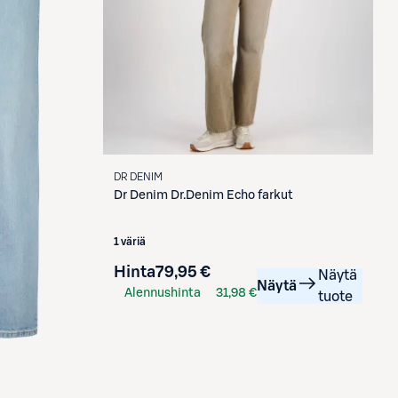
DR DENIM
Dr Denim
Dr.Denim Echo farkut
1 väriä
Hinta
79,95 €
Näytä
Näytä
Alennushinta
31,98 €
tuote
S-Etukortilla