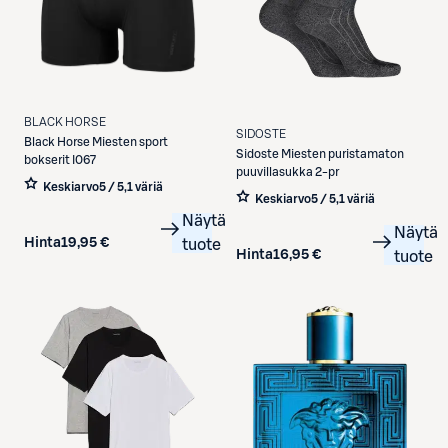
BLACK HORSE
SIDOSTE
Black Horse
Miesten sport
Sidoste
Miesten puristamaton
bokserit I067
puuvillasukka 2-pr
Keskiarvo
5 / 5
,
1 väriä
Keskiarvo
5 / 5
,
1 väriä
Näytä
Näytä
Hinta
19,95 €
tuote
Hinta
16,95 €
tuote