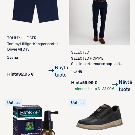
TOMMY HILFIGER
Tommy Hilfiger
Kangasshortsit
Dover All Day
SELECTED
1 väriä
SELECTED
HOMME
Slhslimperformance aop shirt
Näytä
pukupaita
1 väriä
Hinta
92,95 €
tuote
Näytä
Hinta
59,99 €
Alennushinta S-
23,99 €
tuote
Etukortilla
Uutuus
Uutuus