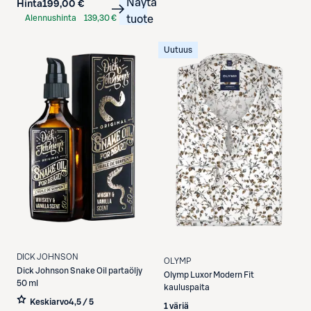
Näytä
Hinta
199,00 €
Alennushinta
139,30 €
tuote
S-Etukortilla
Uutuus
DICK JOHNSON
OLYMP
Dick Johnson
Snake Oil partaöljy
Olymp
Luxor Modern Fit
50 ml
kauluspaita
Keskiarvo
4,5 / 5
1 väriä