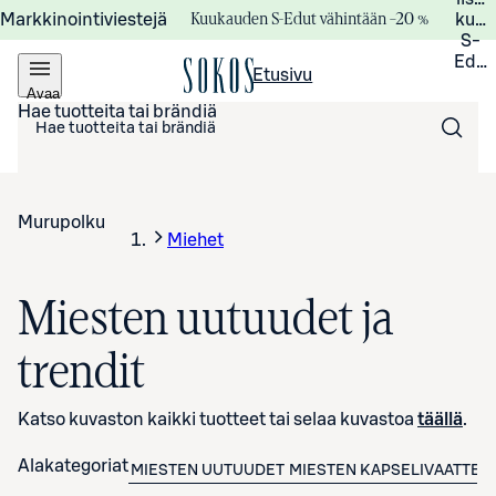
Kuukauden S-Edut vähintään –20 %
Markkinointiviestejä
kuuk
S-
Edui
Etusivu
Avaa
valikko
Hae tuotteita tai brändiä
Murupolku
Miehet
Miesten uutuudet ja
trendit
Katso kuvaston kaikki tuotteet tai selaa kuvastoa
täällä
.
Alakategoriat
MIESTEN UUTUUDET
MIESTEN KAPSELIVAATTEE