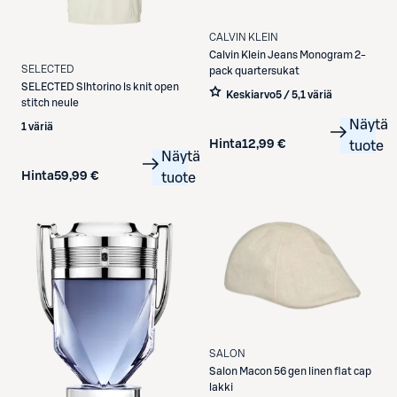
CALVIN KLEIN
Calvin Klein
Jeans Monogram 2-
SELECTED
pack quartersukat
SELECTED
Slhtorino ls knit open
Keskiarvo
5 / 5
,
1 väriä
stitch neule
Näytä
1 väriä
Hinta
12,99 €
tuote
Näytä
Hinta
59,99 €
tuote
SALON
Salon
Macon 56 gen linen flat cap
lakki