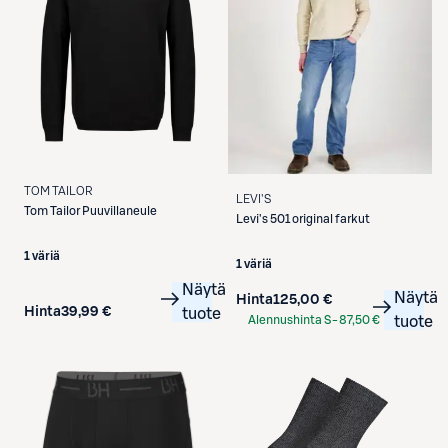
TOM TAILOR
LEVI'S
Tom Tailor
Puuvillaneule
Levi's
501 original farkut
1 väriä
1 väriä
Näytä
Näytä
Hinta
125,00 €
Hinta
39,99 €
tuote
Alennushinta S-
87,50 €
tuote
Etukortilla