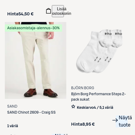
Lisää
ostoskoriin
Hinta
54,50 €
Asiakasomistaja-alennus
−30%
BJÖRN BORG
Björn Borg
Performance Steps 2-
pack sukat
SAND
Keskiarvo
4 / 5
,
1 väriä
SAND
Chinot 2609 - Craig SS
Näytä
Hinta
8,95 €
tuote
1 väriä