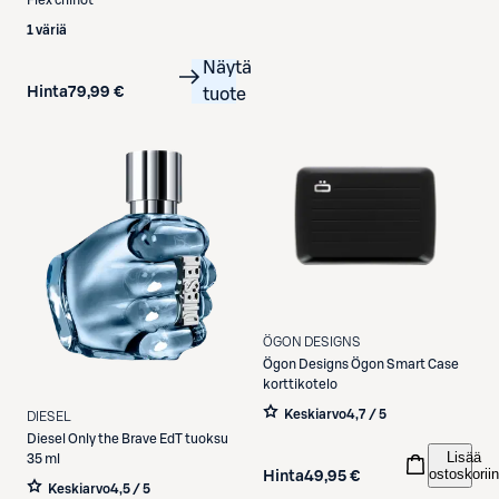
1 väriä
Näytä
Hinta
79,99 €
tuote
ÖGON DESIGNS
Ögon Designs
Ögon Smart Case
korttikotelo
Keskiarvo
4,7 / 5
DIESEL
Diesel
Only the Brave EdT tuoksu
Lisää
35 ml
ostoskoriin
Hinta
49,95 €
Keskiarvo
4,5 / 5