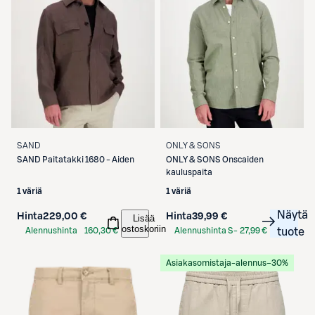
SAND
ONLY & SONS
SAND
Paitatakki 1680 - Aiden
ONLY & SONS
Onscaiden
kauluspaita
1 väriä
1 väriä
Näytä
Hinta
229,00 €
Hinta
39,99 €
Lisää
ostoskoriin
Alennushinta
160,30 €
Alennushinta S-
27,99 €
tuote
S-Etukortilla
Etukortilla
Asiakasomistaja-alennus
−30%