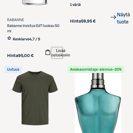
1 väriä
Näytä
RABANNE
Hinta
59,95 €
tuote
Rabanne
Invictus EdT tuoksu 50
ml
Keskiarvo
4,7 / 5
Lisää
ostoskoriin
Hinta
95,00 €
Uutuus
Asiakasomistaja-alennus
−20%