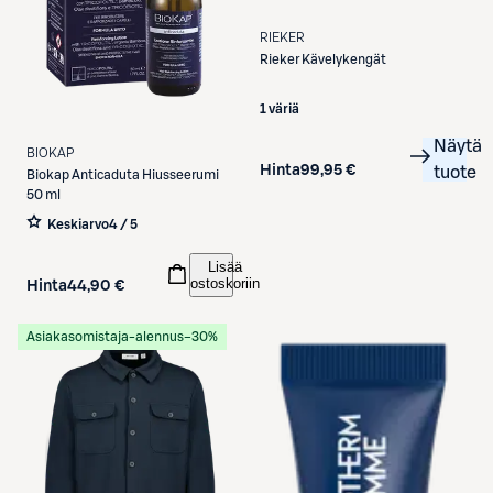
RIEKER
Rieker
Kävelykengät
1 väriä
Näytä
BIOKAP
Hinta
99,95 €
tuote
Biokap
Anticaduta Hiusseerumi
50 ml
Keskiarvo
4 / 5
Lisää
ostoskoriin
Hinta
44,90 €
Asiakasomistaja-alennus
−30%