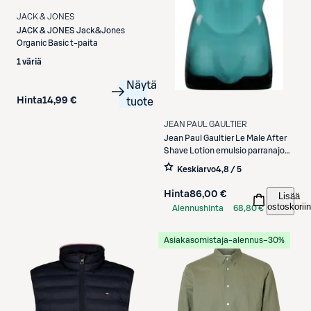
JACK & JONES
JACK & JONES
Jack&Jones
Organic Basic t-paita
1 väriä
Näytä
Hinta
14,99 €
tuote
JEAN PAUL GAULTIER
Jean Paul Gaultier
Le Male After
Shave Lotion emulsio parranajon
jälkeen 125 ml
Keskiarvo
4,8 / 5
Hinta
86,00 €
Lisää
ostoskoriin
Alennushinta
68,80 €
S-Etukortilla
Asiakasomistaja-alennus
−30%