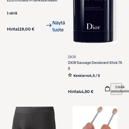
Ecco
Onroads M nahkasandaalit
1 väriä
Näytä
Hinta
119,00 €
tuote
DIOR
DIOR
Sauvage Deodorant Stick 75
g
Keskiarvo
4,5 / 5
Lisää
ostoskoriin
Hinta
44,50 €