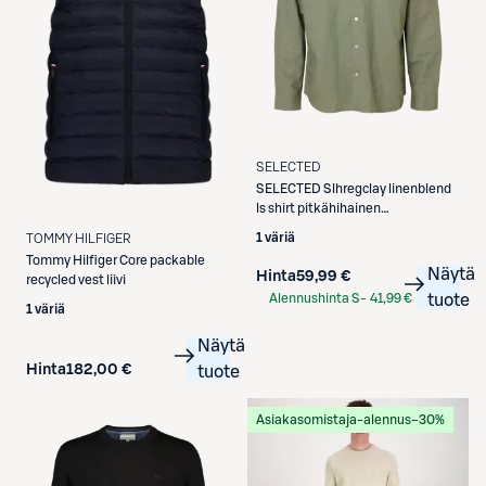
SELECTED
SELECTED
Slhregclay linenblend
ls shirt pitkähihainen
pellavakauluspaita
1 väriä
TOMMY HILFIGER
Tommy Hilfiger
Core packable
Näytä
Hinta
59,99 €
recycled vest liivi
Alennushinta S-
41,99 €
tuote
1 väriä
Etukortilla
Näytä
Hinta
182,00 €
tuote
Asiakasomistaja-alennus
−30%