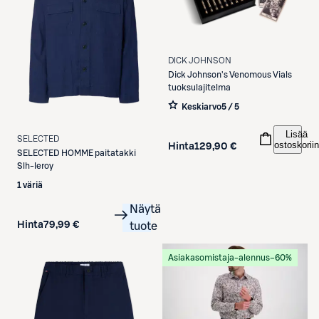
DICK JOHNSON
Dick Johnson's Venomous Vials
tuoksulajitelma
Keskiarvo
5 / 5
Lisää
SELECTED
ostoskoriin
Hinta
129,90 €
SELECTED
HOMME paitatakki
Slh-leroy
1 väriä
Näytä
Hinta
79,99 €
tuote
Asiakasomistaja-alennus
−60%