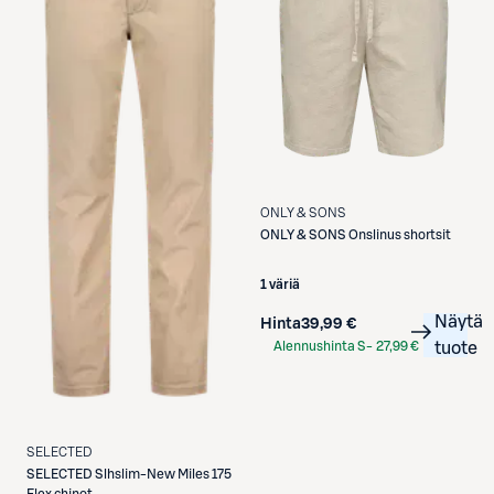
ONLY & SONS
ONLY & SONS
Onslinus shortsit
1 väriä
Näytä
Hinta
39,99 €
Alennushinta S-
27,99 €
tuote
Etukortilla
SELECTED
SELECTED
Slhslim-New Miles 175
Flex chinot