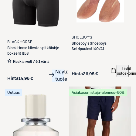
SHOEBOY'S
BLACK HORSE
Shoeboy's
Shoeboys
Black Horse
Miesten pitkälahje
Setripuulesti 40/41
bokserit I158
Keskiarvo
5 / 5
,
1 väriä
Lisää
Näytä
ostoskoriin
Hinta
26,95 €
Hinta
14,95 €
tuote
Uutuus
Asiakasomistaja-alennus
−50%