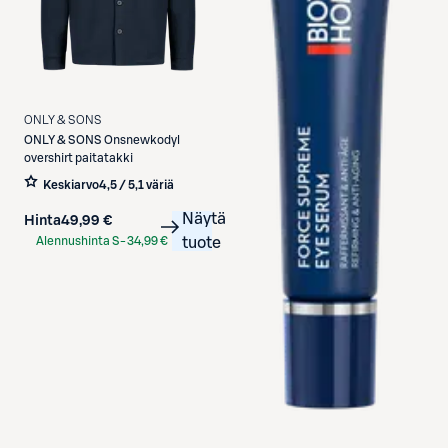
ONLY & SONS
ONLY & SONS
Onsnewkodyl
overshirt paitatakki
Keskiarvo
4,5 / 5
,
1 väriä
Näytä
Hinta
49,99 €
Alennushinta S-
34,99 €
tuote
Etukortilla