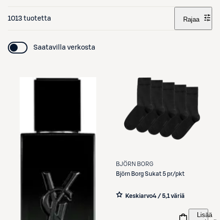
1013 tuotetta
Rajaa
Saatavilla verkosta
BJÖRN BORG
Björn Borg
Sukat 5 pr/pkt
Keskiarvo
4 / 5
,
1 väriä
Lisää