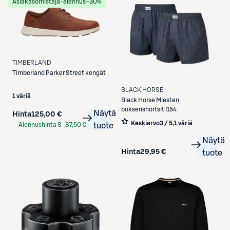
Asiakasomistaja-alennus
−30%
TIMBERLAND
Timberland
Parker Street kengät
BLACK HORSE
1 väriä
Black Horse
Miesten
bokserishortsit I154
Näytä
Hinta
125,00 €
Keskiarvo
3 / 5
,
1 väriä
Alennushinta S-
87,50 €
tuote
Etukortilla
Näytä
Hinta
29,95 €
tuote