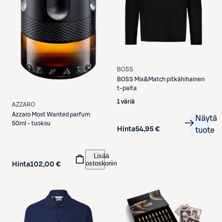
BOSS
BOSS
Mix&Match pitkähihainen
t-paita
1 väriä
AZZARO
Azzaro
Most Wanted parfum
Näytä
50ml - tuoksu
Hinta
54,95 €
tuote
Lisää
ostoskoriin
Hinta
102,00 €