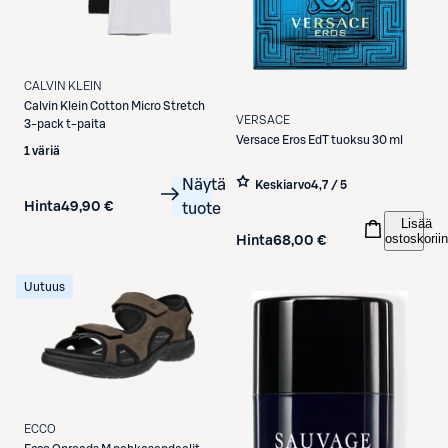
CALVIN KLEIN
Calvin Klein
Cotton Micro Stretch
VERSACE
3-pack t-paita
Versace
Eros EdT tuoksu 30 ml
1 väriä
Näytä
Keskiarvo
4,7 / 5
Hinta
49,90 €
tuote
Lisää
ostoskoriin
Hinta
68,00 €
Uutuus
ECCO