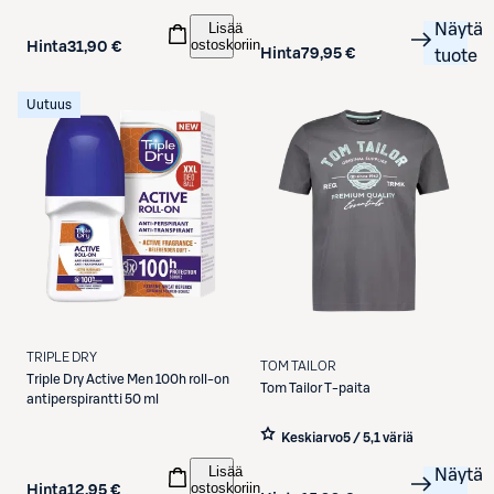
Lisää
Näytä
ostoskoriin
Hinta
31,90 €
Hinta
79,95 €
tuote
Uutuus
TRIPLE DRY
TOM TAILOR
Triple Dry
Active Men 100h roll-on
Tom Tailor
T-paita
antiperspirantti 50 ml
Keskiarvo
5 / 5
,
1 väriä
Lisää
Näytä
ostoskoriin
Hinta
12,95 €