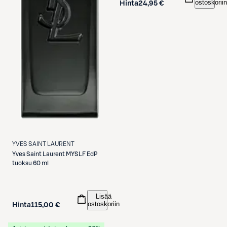
ostoskoriin
Hinta
24,95 €
YVES SAINT LAURENT
Yves Saint Laurent
MYSLF EdP
tuoksu 60 ml
Lisää
ostoskoriin
Hinta
115,00 €