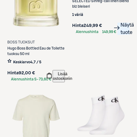
SELECTED
Slhreg-cali linen blend
blz bleiseri
1 väriä
Näytä
Hinta
249,99 €
Alennushinta
149,99 €
tuote
S-Etukortilla
BOSS TUOKSUT
Hugo Boss
Bottled Eau de Toilette
tuoksu 50 ml
Keskiarvo
4,7 / 5
Hinta
92,00 €
Lisää
ostoskoriin
Alennushinta S-
73,60 €
Etukortilla