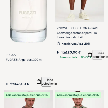
KNOWLEDGE COTTON APPAREL
Knowledge cotton apparel
FIG
loose Linen shortsit
Keskiarvo
5 / 5
,
1 väriä
Hinta
120,00 €
Lisää
FUGAZZI
ostoskoriin
Alennushinta
60,00 €
FUGAZZI
Angel dust 100 ml
S-Etukortilla
Lisää
ostoskoriin
Hinta
145,00 €
Asiakasomistaja-alennus
−30%
Asiakasomistaja-alennus
−30%