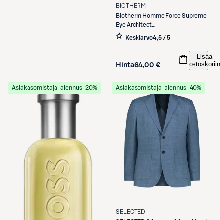
BIOTHERM
Biotherm
Homme Force Supreme
Eye Architect
silmänympärysseerumi 15 ml
Keskiarvo
4,5 / 5
Lisää
ostoskoriin
Hinta
64,00 €
Asiakasomistaja-alennus
−20%
Asiakasomistaja-alennus
−40%
SELECTED