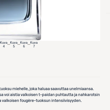
Kuva
Kuva
Kuva
Kuva
4
5
6
7
 tuoksu miehelle, joka haluaa saavuttaa unelmiaansa.
a voi aistia valkoisen t-paidan puhtautta ja nahkarotsin
a valkoisen fougère-tuoksun intensiivisyyden.