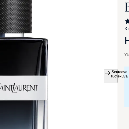
Ke
Yk
Seuraava
va suurennettuna
tuotekuva