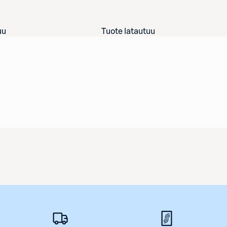
uu
Tuote latautuu