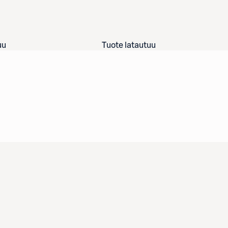
uu
Tuote latautuu