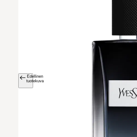
Edellinen
Avaa tuoteku
tuotekuva