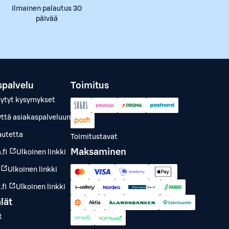
Ilmainen palautus 30
päivää
spalvelu
Toimitus
sytyt kysymykset
yttä asiakaspalveluun
autetta
Toimitustavat
Maksaminen
.fi
Ulkoinen linkki
Ulkoinen linkki
fi
Ulkoinen linkki
lät
t