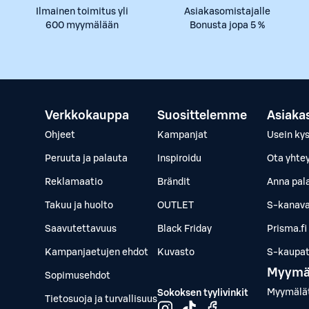
Ilmainen toimitus yli
Asiakasomistajalle
600 myymälään
Bonusta jopa 5 %
Verkkokauppa
Suosittelemme
Asiaka
Ohjeet
Kampanjat
Usein ky
Peruuta ja palauta
Inspiroidu
Ota yhte
Reklamaatio
Brändit
Anna pal
Takuu ja huolto
OUTLET
S-kanava
Saavutettavuus
Black Friday
Prisma.fi
Kampanjaetujen ehdot
Kuvasto
S-kaupat.
Myymä
Sopimusehdot
Myymälä
Sokoksen tyylivinkit
Tietosuoja ja turvallisuus