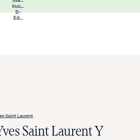
lisää
Lisätietoja
kuukauden
S-
Eduista
es Saint Laurent
Yves Saint Laurent Y