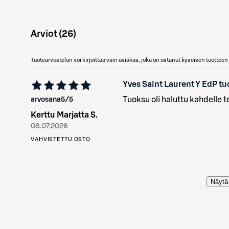
Arviot (
26
)
Tuotearvostelun voi kirjoittaa vain asiakas, joka on ostanut kyseisen tuotte
Yves Saint Laurent Y EdP t
Tuoksu oli haluttu kahdelle t
arvosana
5
/5
Kerttu Marjatta S.
08.07.2026
VAHVISTETTU OSTO
Näytä 