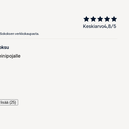
Keskiarvo
4,8
/5
en Sokoksen verkkokaupasta.
uoksu
einipojalle
lisää (
25
)