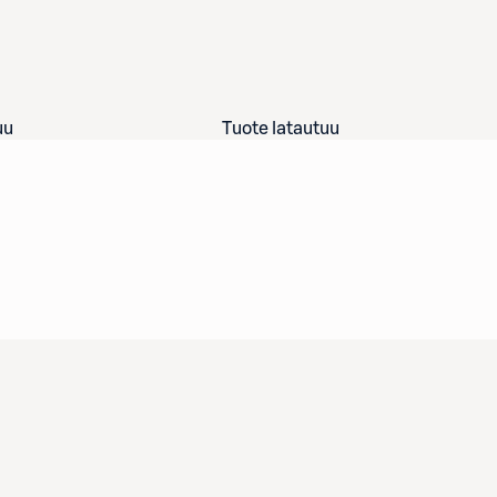
uu
Tuote latautuu