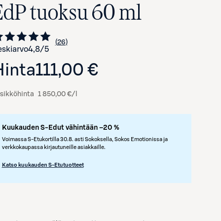
EdP tuoksu 60 ml
26
Siirry arvioihin
kappaletta
skiarvo
4,8
/5
Hinta
111,00 €
sikköhinta
1 850,00 €/l
Kuukauden S-Edut vähintään –20 %
Avaa tuotekuva suurennettuna
Voimassa S-Etukortilla 30.8. asti Sokoksella, Sokos Emotionissa ja
verkkokaupassa kirjautuneille asiakkaille.
Katso kuukauden S-Etutuotteet