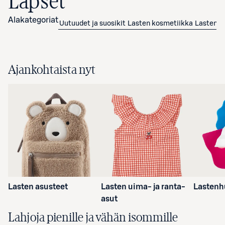
Lapset
Alakategoriat
Uutuudet ja suosikit
Lasten kosmetiikka
Lasten v
Ajankohtaista nyt
Lasten asusteet
Lasten uima- ja ranta-
Lastenh
asut
Lahjoja pienille ja vähän isommille