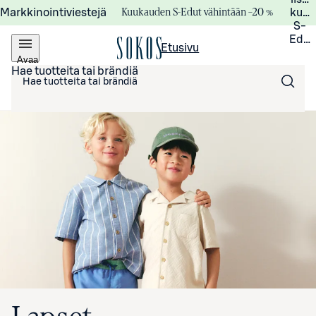
Kuukauden S-Edut vähintään –20 %
Markkinointiviestejä
kuuk
S-
Edui
Etusivu
Avaa
valikko
Hae tuotteita tai brändiä