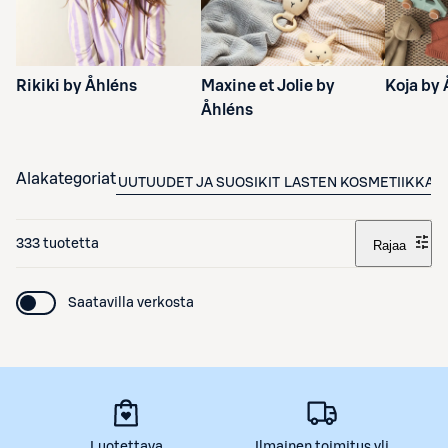
Rikiki by Åhléns
Maxine et Jolie by
Koja by
Åhléns
Alakategoriat
UUTUUDET JA SUOSIKIT
LASTEN KOSMETIIKKA
L
333 tuotetta
Rajaa
Saatavilla verkosta
Luotettava
Ilmainen toimitus yli