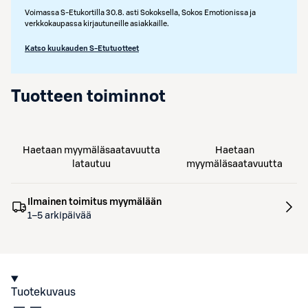
Voimassa S-Etukortilla 30.8. asti Sokoksella, Sokos Emotionissa ja
verkkokaupassa kirjautuneille asiakkaille.
Katso kuukauden S-Etutuotteet
Tuotteen toiminnot
Haetaan myymäläsaatavuutta
Haetaan
latautuu
myymäläsaatavuutta
Ilmainen toimitus myymälään
1–5 arkipäivää
Tuotekuvaus