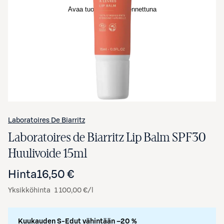
Avaa tuotekuva suurennettuna
Laboratoires De Biarritz
Laboratoires de Biarritz Lip Balm SPF30
Huulivoide 15ml
Hinta
16,50 €
Yksikköhinta
1 100,00 €/l
Kuukauden S-Edut vähintään –20 %