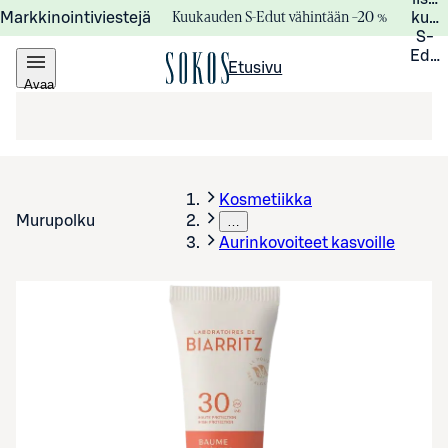
Kuukauden S-Edut vähintään –20 %
Markkinointiviestejä
kuuk
S-
Edui
Etusivu
Avaa
valikko
Kosmetiikka
Murupolku
…
Aurinkovoiteet kasvoille