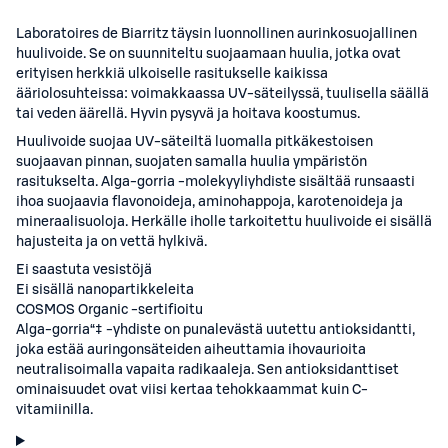
Laboratoires de Biarritz täysin luonnollinen aurinkosuojallinen
huulivoide. Se on suunniteltu suojaamaan huulia, jotka ovat
erityisen herkkiä ulkoiselle rasitukselle kaikissa
ääriolosuhteissa: voimakkaassa UV-säteilyssä, tuulisella säällä
tai veden äärellä. Hyvin pysyvä ja hoitava koostumus.
Huulivoide suojaa UV-säteiltä luomalla pitkäkestoisen
suojaavan pinnan, suojaten samalla huulia ympäristön
rasitukselta. Alga-gorria -molekyyliyhdiste sisältää runsaasti
ihoa suojaavia flavonoideja, aminohappoja, karotenoideja ja
mineraalisuoloja. Herkälle iholle tarkoitettu huulivoide ei sisällä
hajusteita ja on vettä hylkivä.
Ei saastuta vesistöjä
Ei sisällä nanopartikkeleita
COSMOS Organic -sertifioitu
Alga-gorria“‡ -yhdiste on punalevästä uutettu antioksidantti,
joka estää auringonsäteiden aiheuttamia ihovaurioita
neutralisoimalla vapaita radikaaleja. Sen antioksidanttiset
ominaisuudet ovat viisi kertaa tehokkaammat kuin C-
vitamiinilla.