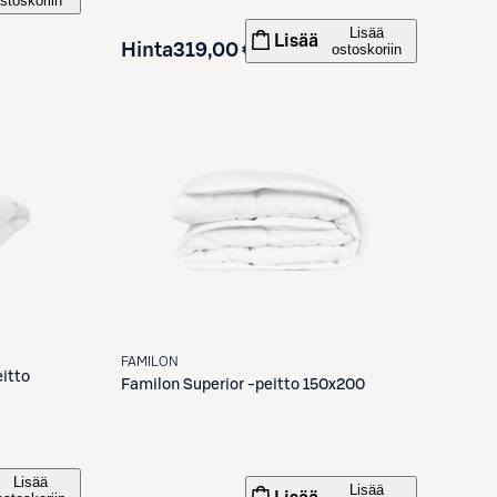
stoskoriin
Lisää
Lisää
Hinta
319,00 €
ostoskoriin
FAMILON
itto
Familon
Superior -peitto 150x200
Lisää
Lisää