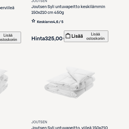
JOUTSEN
Joutsen
Syli untuvapeitto keskilämmin
erviileä
150x210 cm 450g
Keskiarvo
4,6 / 5
Lisää
Lisää
Lisää
Hinta
325,00 €
ostoskoriin
ostoskoriin
JOUTSEN
Joutsen
Syli untuvapeitto, viileä 150x210