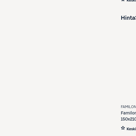
Kesk
Hinta
FAMILO
Familo
150x210
Kesk