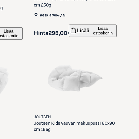
cm 250g
 g
Keskiarvo
4 / 5
Lisää
Lisää
Lisää
Hinta
295,00 €
ostoskoriin
ostoskoriin
JOUTSEN
Joutsen
Kids vauvan makuupussi 60x90
cm 185g
,