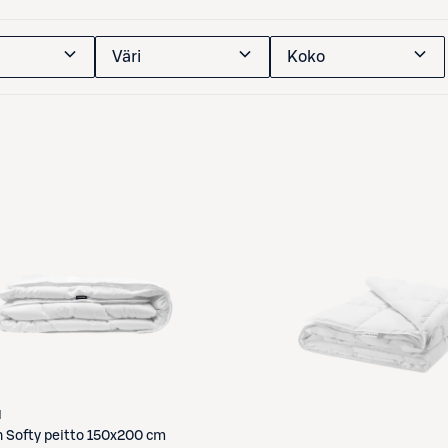
Väri
Koko
N
n
Softy peitto 150x200 cm