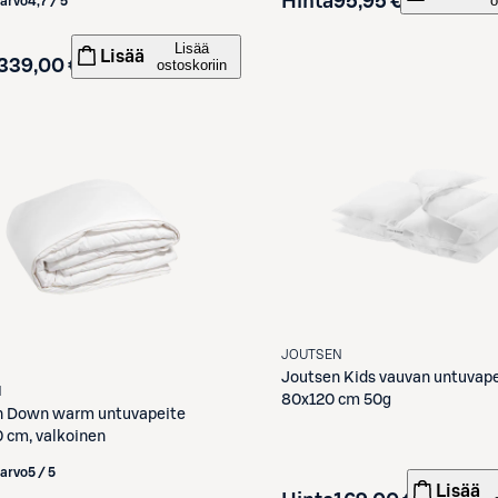
Hinta
95,95 €
o
iarvo
4,7 / 5
Lisää
Lisää
339,00 €
ostoskoriin
JOUTSEN
Joutsen
Kids vauvan untuvape
N
80x120 cm 50g
n
Down warm untuvapeite
 cm, valkoinen
iarvo
5 / 5
Lisää