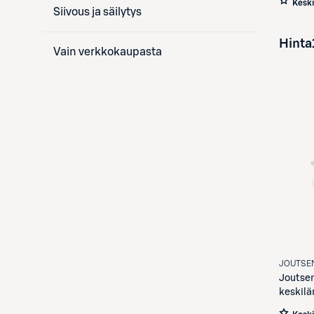
Kesk
Siivous ja säilytys
Hinta
Vain verkkokaupasta
JOUTSE
Joutse
keskil