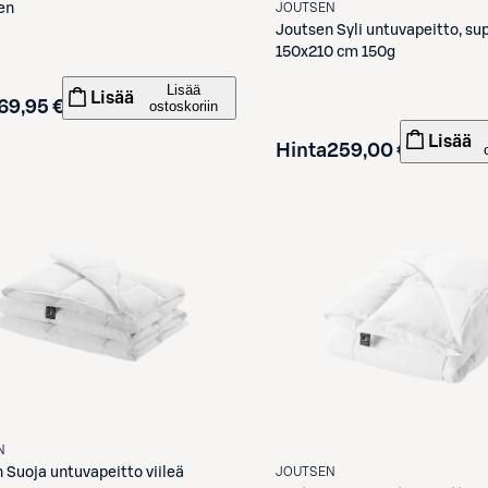
JOUTSEN
en
Joutsen
Syli untuvapeitto, sup
150x210 cm 150g
Lisää
Lisää
69,95 €
ostoskoriin
Lisää
Hinta
259,00 €
N
JOUTSEN
n
Suoja untuvapeitto viileä