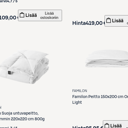
iarvo
4,7 / 5
Lisää
Lisää
109,00 €
ostoskoriin
Lisää
Hinta
419,00 €
FAMILON
Familon
Peitto 150x200 cm Or
Light
N
n
Suoja untuvapeitto,
ämmin 220x220 cm 800g
Lisää