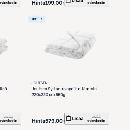
Lisää
Hinta
199,00 €
ostoskoriin
ostoskoriin
Uutuus
JOUTSEN
ileä
Joutsen
Syli untuvapeitto, lämmin
220x220 cm 950g
Lisää
Lisää
Lisää
Hinta
579,00 €
ostoskoriin
ostoskoriin