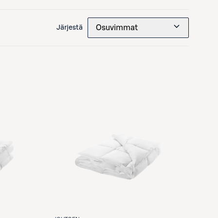
Osuvimmat
Järjestä