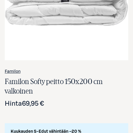
Avaa tuotekuva suurennettuna
Familon
Familon Softy peitto 150x200 cm
valkoinen
Hinta
69,95 €
Kuukauden S-Edut vähintään –20 %