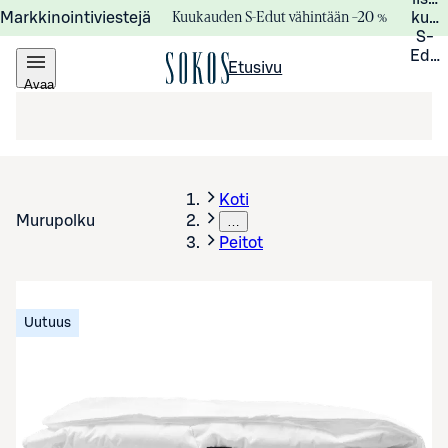
Kuukauden S-Edut vähintään –20 %
Markkinointiviestejä
kuuk
S-
Edui
Etusivu
Avaa
valikko
Koti
Murupolku
…
Peitot
Uutuus