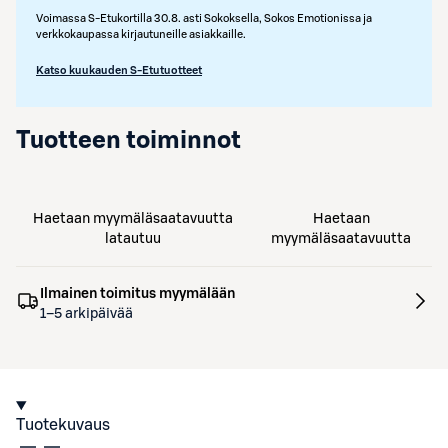
Voimassa S-Etukortilla 30.8. asti Sokoksella, Sokos Emotionissa ja
verkkokaupassa kirjautuneille asiakkaille.
Katso kuukauden S-Etutuotteet
Tuotteen toiminnot
Haetaan myymäläsaatavuutta
Haetaan
latautuu
myymäläsaatavuutta
Ilmainen toimitus myymälään
1–5 arkipäivää
Tuotekuvaus