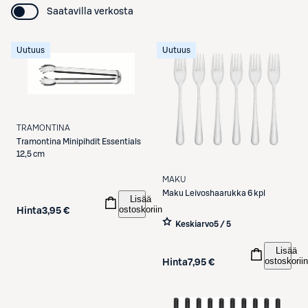
Saatavilla verkosta
Uutuus
Uutuus
TRAMONTINA
Tramontina
Minipihdit Essentials
12,5 cm
MAKU
Maku
Leivoshaarukka 6 kpl
Lisää
ostoskoriin
Hinta
3,95 €
Keskiarvo
5 / 5
Lisää
ostoskoriin
Hinta
7,95 €