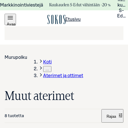
Kuukauden S-Edut vähintään –20 %
Markkinointiviestejä
kuuk
S-
Edui
Etusivu
Avaa
valikko
Murupolku
Koti
…
Aterimet ja ottimet
Muut aterimet
8 tuotetta
Rajaa