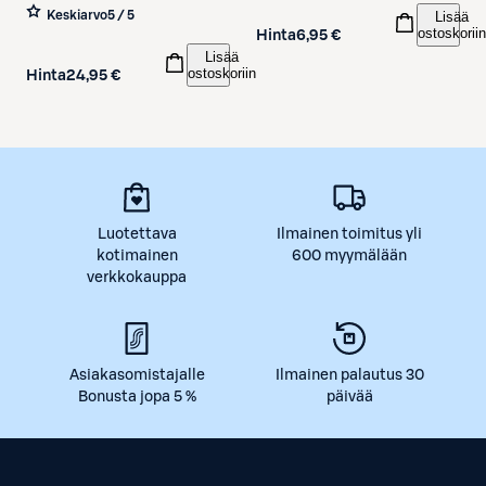
Lisää
Keskiarvo
5 / 5
ostoskoriin
Hinta
6,95 €
Lisää
ostoskoriin
Hinta
24,95 €
Luotettava
Ilmainen toimitus yli
kotimainen
600 myymälään
verkkokauppa
Asiakasomistajalle
Ilmainen palautus 30
Bonusta jopa 5 %
päivää