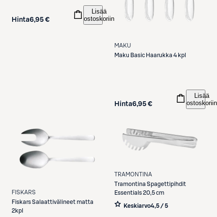
Lisää
ostoskoriin
Hinta
6,95 €
MAKU
Maku
Basic Haarukka 4 kpl
Lisää
ostoskoriin
Hinta
6,95 €
TRAMONTINA
Tramontina
Spagettipihdit
FISKARS
Essentials 20,5 cm
Fiskars
Salaattivälineet matta
Keskiarvo
4,5 / 5
2kpl