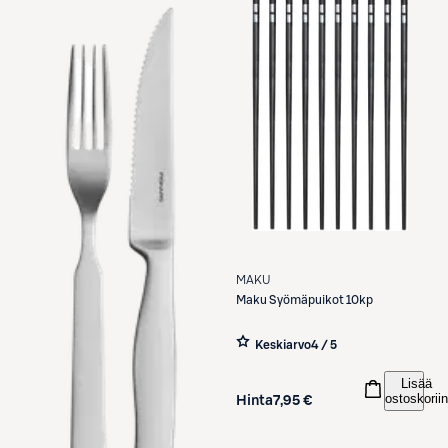
MAKU
Maku
Syömäpuikot 10kp
Keskiarvo
4 / 5
Lisää
ostoskoriin
Hinta
7,95 €