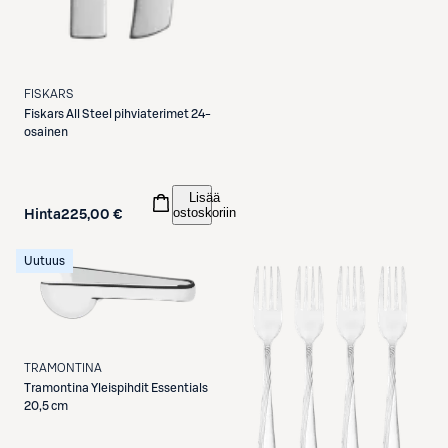
FISKARS
Fiskars
All Steel pihviaterimet 24-
osainen
Lisää
ostoskoriin
Hinta
225,00 €
Uutuus
TRAMONTINA
Tramontina
Yleispihdit Essentials
20,5 cm