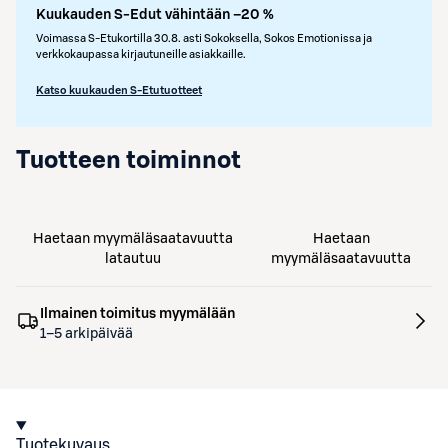
Kuukauden S-Edut vähintään –20 %
Voimassa S-Etukortilla 30.8. asti Sokoksella, Sokos Emotionissa ja
verkkokaupassa kirjautuneille asiakkaille.
Katso kuukauden S-Etutuotteet
Tuotteen toiminnot
Haetaan myymäläsaatavuutta
Haetaan
latautuu
myymäläsaatavuutta
Ilmainen toimitus myymälään
1–5 arkipäivää
Tuotekuvaus