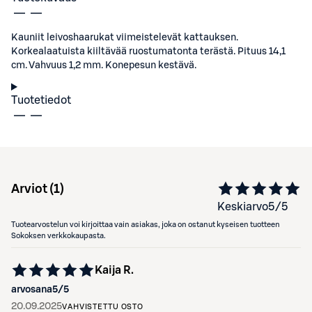
Kauniit leivoshaarukat viimeistelevät kattauksen.
Korkealaatuista kiiltävää ruostumatonta terästä. Pituus 14,1
cm. Vahvuus 1,2 mm. Konepesun kestävä.
Tuotetiedot
Arviot (
1
)
Keskiarvo
5
/5
Tuotearvostelun voi kirjoittaa vain asiakas, joka on ostanut kyseisen tuotteen
Sokoksen verkkokaupasta.
Kaija R.
arvosana
5
/5
20.09.2025
VAHVISTETTU OSTO