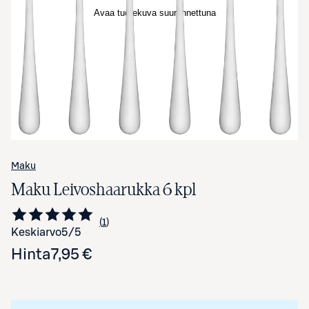
Avaa tuotekuva suurennettuna
Maku
Maku Leivoshaarukka 6 kpl
1
Siirry arvioihin
kappale
Keskiarvo
5
/5
Hinta
7,95 €