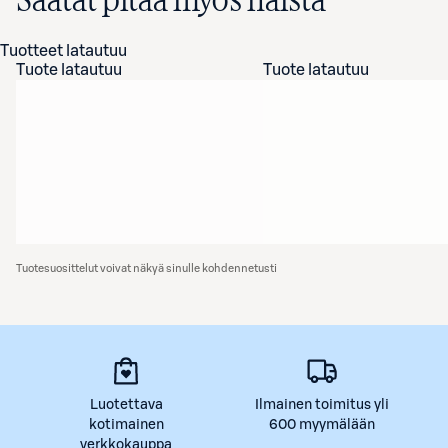
Saatat pitää myös näistä
Tuotteet latautuu
Tuote latautuu
Tuote latautuu
Tuotesuosittelut voivat näkyä sinulle kohdennetusti
Luotettava
Ilmainen toimitus yli
kotimainen
600 myymälään
verkkokauppa