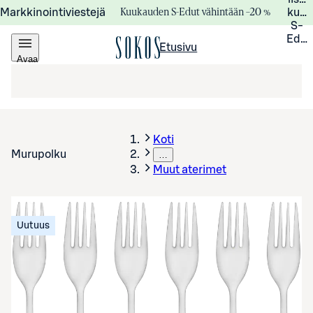
Kuukauden S-Edut vähintään –20 %
Markkinointiviestejä
kuuk
S-
Edui
Etusivu
Avaa
valikko
Koti
Murupolku
…
Muut aterimet
Uutuus