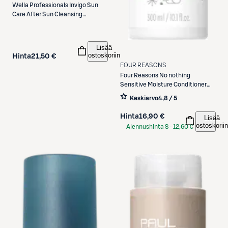
Wella Professionals
Invigo Sun
Care After Sun Cleansing
Shampoo 300 ml
Lisää
ostoskoriin
Hinta
21,50 €
FOUR REASONS
Four Reasons
No nothing
Sensitive Moisture Conditioner
hoitoaine 300 ml
Keskiarvo
4,8 / 5
Hinta
16,90 €
Lisää
ostoskoriin
Alennushinta S-
12,60 €
Etukortilla