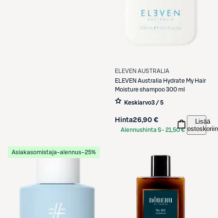
ELEVEN AUSTRALIA
ELEVEN Australia
Hydrate My Hair
Moisture shampoo 300 ml
Keskiarvo
3 / 5
Hinta
26,90 €
Lisää
ostoskoriin
Alennushinta S-
21,50 €
Etukortilla
Asiakasomistaja-alennus
−25%