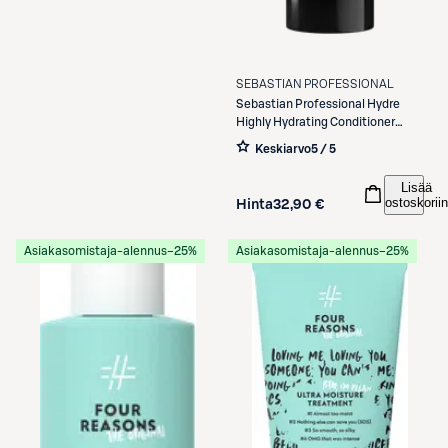
SEBASTIAN PROFESSIONAL
Sebastian Professional
Hydre
Highly Hydrating Conditioner
200ml
Keskiarvo
5 / 5
Lisää
ostoskoriin
Hinta
32,90 €
Asiakasomistaja-alennus
−25%
Asiakasomistaja-alennus
−25%