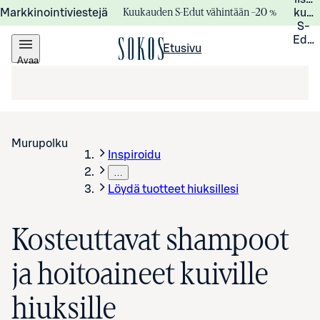
Kuukauden S-Edut vähintään –20 %
Markkinointiviestejä
kuuk
S-
Edui
Etusivu
Avaa
valikko
Murupolku
Inspiroidu
…
Löydä tuotteet hiuksillesi
Kosteuttavat shampoot
ja hoitoaineet kuiville
hiuksille