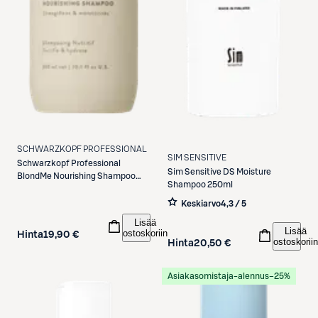
SCHWARZKOPF PROFESSIONAL
SIM SENSITIVE
Schwarzkopf Professional
Sim Sensitive
DS Moisture
BlondMe Nourishing Shampoo
Shampoo 250ml
300ml
Keskiarvo
4,3 / 5
Lisää
Lisää
ostoskoriin
Hinta
19,90 €
ostoskoriin
Hinta
20,50 €
Asiakasomistaja-alennus
−25%