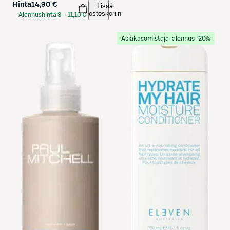
Hinta
14,90 €
Lisää
ostoskoriin
Alennushinta S-
11,10 €
Etukortilla
Asiakasomistaja-alennus
−20%