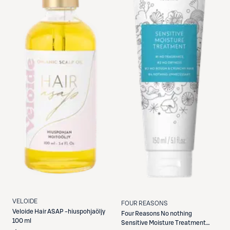
VELOIDE
FOUR REASONS
Veloide
Hair ASAP -hiuspohjaöljy
Four Reasons
No nothing
100 ml
Sensitive Moisture Treatment