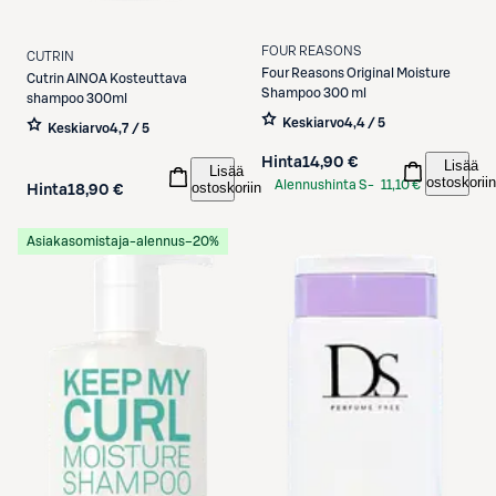
FOUR REASONS
CUTRIN
Four Reasons
Original Moisture
Cutrin
AINOA Kosteuttava
Shampoo 300 ml
shampoo 300ml
Keskiarvo
4,4 / 5
Keskiarvo
4,7 / 5
Hinta
14,90 €
Lisää
Lisää
ostoskoriin
Alennushinta S-
11,10 €
ostoskoriin
Hinta
18,90 €
Etukortilla
Asiakasomistaja-alennus
−20%