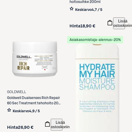
hoitosuihke 200ml
Keskiarvo
4,7 / 5
Lisää
ostoskoriin
Hinta
18,90 €
Asiakasomistaja-alennus
−20%
GOLDWELL
Goldwell
Dualsenses Rich Repair
60 Sec Treatment tehohoito 200
ml
Keskiarvo
4,9 / 5
Lisää
ostoskoriin
Hinta
26,90 €