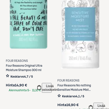
FOUR REASONS
Four Reasons
Original Ultra
Moisture Shampoo 300 ml
Keskiarvo
4,7 / 5
FOUR REASONS
Hinta
14,90 €
Four Reasons
No nothing
Lisää
ostoskoriin
Sensitive Moisture Mist
Alennushinta S-
11,10 €
hoitosuihke 250 ml
Etukortilla
Keskiarvo
4,1 / 5
Hinta
16,90 €
Lisää