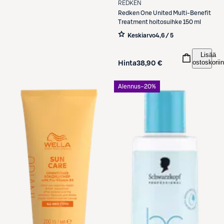
REDKEN
Redken
One United Multi-Benefit
Treatment hoitosuihke 150 ml
Keskiarvo
4,6 / 5
Lisää
ostoskoriin
Hinta
38,90 €
Alennus
−20%