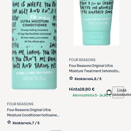
FOUR REASONS
Four Reasons
Original Ultra
Moisture Treatment tehohoito
200 ml
Keskiarvo
4,6 / 5
Hinta
19,90 €
Lisää
ostoskoriin
Alennushinta S-
14,90 €
Etukortilla
FOUR REASONS
Four Reasons
Original Ultra
Moisture Conditioner hoitoaine
300 ml
Keskiarvo
4,7 / 5