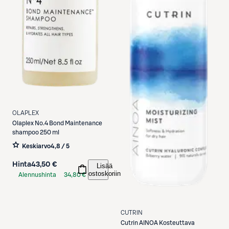
OLAPLEX
Olaplex
No.4 Bond Maintenance
shampoo 250 ml
Keskiarvo
4,8 / 5
Hinta
43,50 €
Lisää
ostoskoriin
Alennushinta
34,80 €
S-Etukortilla
CUTRIN
Cutrin
AINOA Kosteuttava