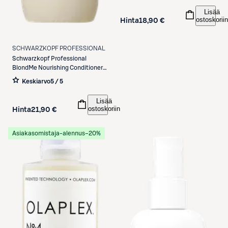
Lisää
ostoskoriin
Hinta
18,90 €
SCHWARZKOPF PROFESSIONAL
Schwarzkopf Professional
BlondMe Nourishing Conditioner
250ml
Keskiarvo
5 / 5
Lisää
ostoskoriin
Hinta
21,90 €
Asiakasomistaja-alennus
−20%