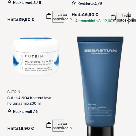
tehohoito 150 ml
Keskiarvo
4,2 / 5
Keskiarvo
4 / 5
Lisää
Hinta
16,90 €
Lisää
ostoskoriin
Hinta
29,90 €
ostoskoriin
Alennushinta S-
12,60 €
Etukortilla
CUTRIN
Cutrin
AINOA Kosteuttava
hoitonaamio 200ml
Keskiarvo
5 / 5
Lisää
ostoskoriin
Hinta
18,90 €