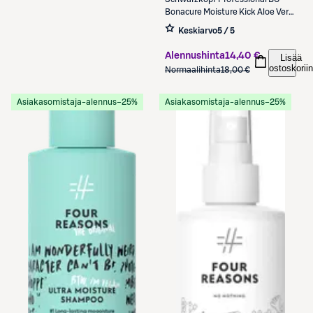
Bonacure Moisture Kick Aloe Vera
Shampoo 250 ml
Keskiarvo
5 / 5
Alennushinta
14,40 €
Lisää
ostoskoriin
Normaalihinta
18,00 €
Asiakasomistaja-alennus
−25%
Asiakasomistaja-alennus
−25%