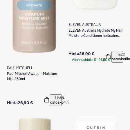
ELEVEN AUSTRALIA
ELEVEN Australia
Hydrate My Hair
Moisture Conditioner hoitoaine
300 ml
Hinta
26,90 €
Lisää
ostoskoriin
Alennushinta S-
21,50 €
Etukortilla
PAUL MITCHELL
Paul Mitchell
Awapuhi Moisture
Mist 250ml
Lisää
ostoskoriin
Hinta
26,90 €