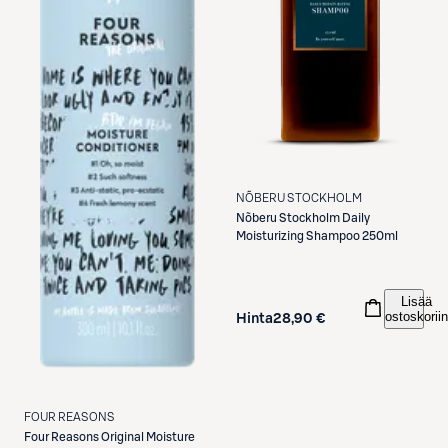
NÕBERU STOCKHOLM
Nõberu Stockholm
Daily
Moisturizing Shampoo 250ml
Lisää
ostoskoriin
Hinta
28,90 €
FOUR REASONS
Four Reasons
Original Moisture