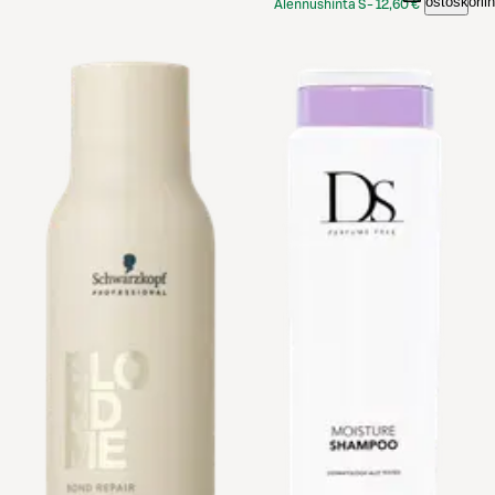
ostoskoriin
Alennushinta S-
12,60 €
Etukortilla