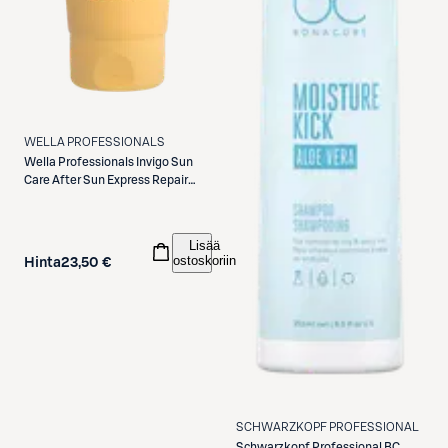
WELLA PROFESSIONALS
Wella Professionals
Invigo Sun
Care After Sun Express Repair
Conditioner hoitoaine 200 ml
Lisää
ostoskoriin
Hinta
23,50 €
SCHWARZKOPF PROFESSIONAL
Schwarzkopf Professional
BC