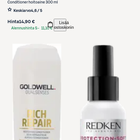
Conditioner hoitoaine 300 ml
Keskiarvo
4,6 / 5
Hinta
14,90 €
Lisää
ostoskoriin
Alennushinta S-
11,10 €
Etukortilla