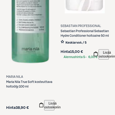
SEBASTIAN PROFESSIONAL
Sebastian Professional
Sebastian
Hydre Conditioner hoitoaine 50 ml
Keskiarvo
4 / 5
Hinta
15,00 €
Lisää
ostoskoriin
Alennushinta S-
6,00 €
Etukortilla
MARIA NILA
Maria Nila
True Soft kosteuttava
hoitoöljy 100 ml
Lisää
ostoskoriin
Hinta
38,90 €