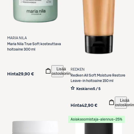
MARIA NILA
Maria Nila
True Soft kosteuttava
hoitoaine 300 ml
Lisää
REDKEN
ostoskoriin
Hinta
29,90 €
Redken
All Soft Moisture Restore
Leave-in hoitoaine 150 ml
Keskiarvo
5 / 5
Lisää
ostoskoriin
Hinta
42,90 €
Asiakasomistaja-alennus
−25%