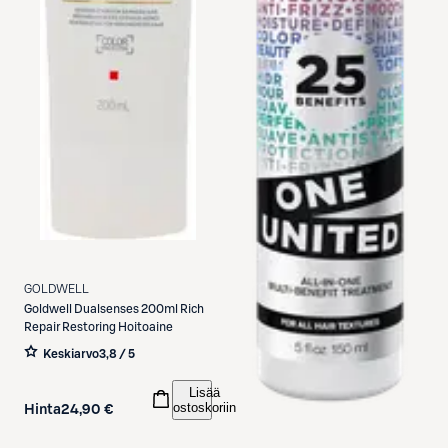
GOLDWELL
Goldwell
Dualsenses 200ml Rich
Repair Restoring Hoitoaine
Keskiarvo
3,8 / 5
Lisää
ostoskoriin
Hinta
24,90 €