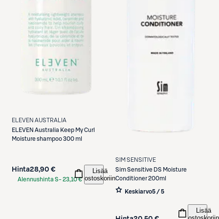
ELEVEN AUSTRALIA
ELEVEN Australia
Keep My Curl
Moisture shampoo 300 ml
SIM SENSITIVE
Hinta
28,90 €
Sim Sensitive
DS Moisture
Lisää
ostoskoriin
Conditioner 200ml
Alennushinta S-
23,10 €
Etukortilla
Keskiarvo
5 / 5
Lisää
ostoskoriin
Hinta
20,50 €