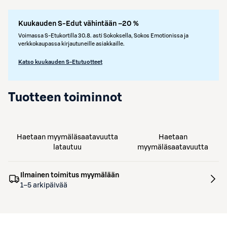
Kuukauden S-Edut vähintään –20 %
Voimassa S-Etukortilla 30.8. asti Sokoksella, Sokos Emotionissa ja
verkkokaupassa kirjautuneille asiakkaille.
Katso kuukauden S-Etutuotteet
Tuotteen toiminnot
Haetaan myymäläsaatavuutta
Haetaan
latautuu
myymäläsaatavuutta
Ilmainen toimitus myymälään
1–5 arkipäivää