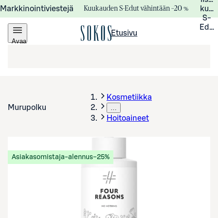
Kuukauden S-Edut vähintään –20 %
Markkinointiviestejä
kuuk
S-
Edui
Etusivu
Avaa
valikko
Kosmetiikka
Murupolku
…
Hoitoaineet
Asiakasomistaja-alennus
−25%