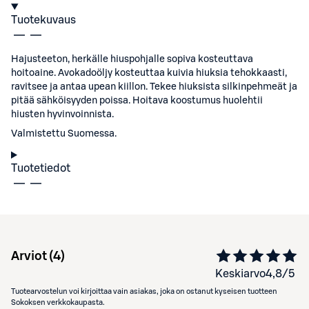
Tuotekuvaus
Hajusteeton, herkälle hiuspohjalle sopiva kosteuttava
hoitoaine. Avokadoöljy kosteuttaa kuivia hiuksia tehokkaasti,
ravitsee ja antaa upean kiillon. Tekee hiuksista silkinpehmeät ja
pitää sähköisyyden poissa. Hoitava koostumus huolehtii
hiusten hyvinvoinnista.
Valmistettu Suomessa.
Tuotetiedot
Arviot (
4
)
Keskiarvo
4,8
/5
Tuotearvostelun voi kirjoittaa vain asiakas, joka on ostanut kyseisen tuotteen
Sokoksen verkkokaupasta.