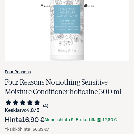
Avaa tuotekuva suurennettuna
Four Reasons
Four Reasons No nothing Sensitive
Moisture Conditioner hoitoaine 300 ml
4
Siirry arvioihin
kappaletta
Keskiarvo
4,8
/5
Hinta
16,90 €
Alennushinta S-Etukortilla
12,60 €
Yksikköhinta
56,33 €/l