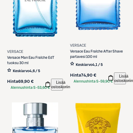
VERSACE
Versace
Eau Fraîche After Shave
VERSACE
partavesi 100 ml
Versace
Man Eau Fraîche EdT
tuoksu 30 ml
Keskiarvo
4,1 / 5
Keskiarvo
4,6 / 5
Hinta
74,90 €
Lisää
ostoskoriin
Alennushinta S-
59,90 €
Hinta
69,90 €
Lisää
ostoskoriin
Etukortilla
Alennushinta S-
53,60 €
Etukortilla