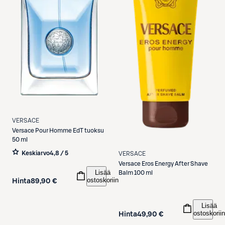
VERSACE
Versace
Pour Homme EdT tuoksu
50 ml
Keskiarvo
4,8 / 5
VERSACE
Versace
Eros Energy After Shave
Lisää
Balm 100 ml
ostoskoriin
Hinta
89,90 €
Lisää
ostoskoriin
Hinta
49,90 €