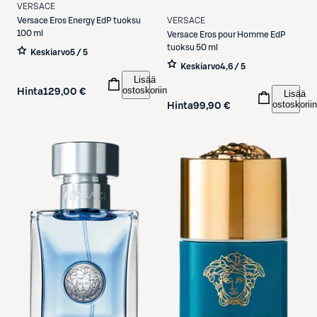
VERSACE
VERSACE
Versace
Eros Energy EdP tuoksu
100 ml
Versace
Eros pour Homme EdP
tuoksu 50 ml
Keskiarvo
5 / 5
Keskiarvo
4,6 / 5
Lisää
ostoskoriin
Hinta
129,00 €
Lisää
ostoskoriin
Hinta
99,90 €