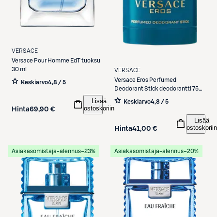
VERSACE
Versace
Pour Homme EdT tuoksu
30 ml
VERSACE
Versace
Eros Perfumed
Keskiarvo
4,8 / 5
Deodorant Stick deodorantti 75
ml
Lisää
Keskiarvo
4,8 / 5
ostoskoriin
Hinta
69,90 €
Lisää
ostoskoriin
Hinta
41,00 €
Asiakasomistaja-alennus
−23%
Asiakasomistaja-alennus
−20%