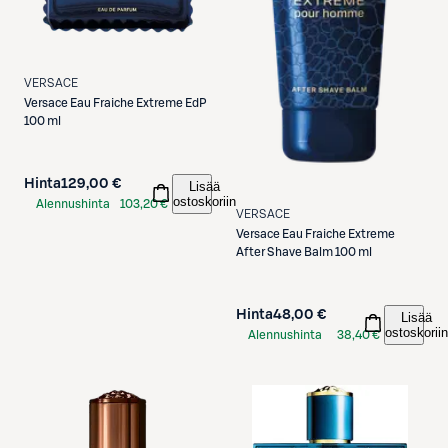
VERSACE
Versace
Eau Fraiche Extreme EdP
100 ml
Hinta
129,00 €
Lisää
ostoskoriin
Alennushinta
103,20 €
VERSACE
S-Etukortilla
Versace
Eau Fraiche Extreme
After Shave Balm 100 ml
Hinta
48,00 €
Lisää
ostoskoriin
Alennushinta
38,40 €
S-Etukortilla