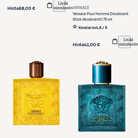
Lisää
ostoskoriin
VERSACE
Hinta
68,00 €
Versace
Pour Homme Deodorant
Stick deodorantti 75 ml
Keskiarvo
4,8 / 5
Lisää
ostoskoriin
Hinta
41,00 €