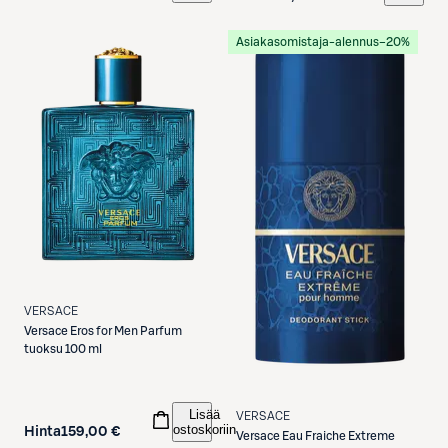
Asiakasomistaja-alennus
−20%
VERSACE
Versace
Eros for Men Parfum
tuoksu 100 ml
Lisää
VERSACE
ostoskoriin
Hinta
159,00 €
Versace
Eau Fraiche Extreme