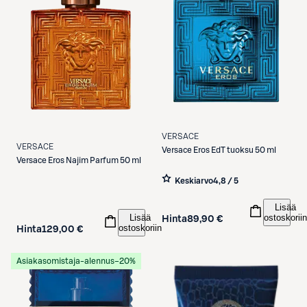
VERSACE
VERSACE
Versace
Eros EdT tuoksu 50 ml
Versace
Eros Najim Parfum 50 ml
Keskiarvo
4,8 / 5
Lisää
Lisää
ostoskoriin
Hinta
89,90 €
ostoskoriin
Hinta
129,00 €
Asiakasomistaja-alennus
−20%