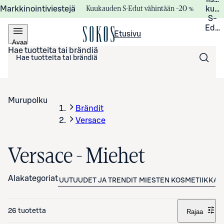
Kuukauden S-Edut vähintään –20 %
Markkinointiviestejä
kuuk
S-
Edui
Etusivu
Avaa
valikko
Hae tuotteita tai brändiä
Murupolku
Brändit
Versace
Versace - Miehet
Alakategoriat
UUTUUDET JA TRENDIT
MIESTEN KOSMETIIKKA
26 tuotetta
Rajaa