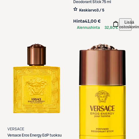
Deodorant Stick 75 ml
Keskiarvo
3 / 5
Hinta
41,00 €
Lisää
ostoskoriin
Alennushinta
32,80 €
S-Etukortilla
VERSACE
Versace
Eros Energy EdP tuoksu