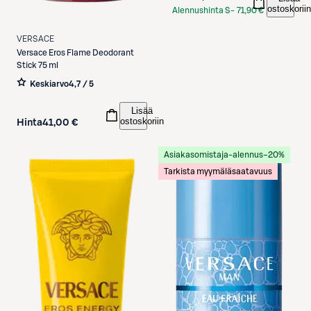
ostoskoriin
Alennushinta S-
71,90 €
Etukortilla
VERSACE
Versace
Eros Flame Deodorant
Stick 75 ml
Keskiarvo
4,7 / 5
Lisää
ostoskoriin
Hinta
41,00 €
Asiakasomistaja-alennus
−20%
Tarkista myymäläsaatavuus