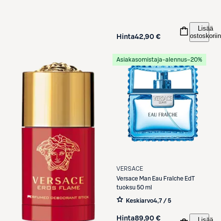
Lisää
ostoskoriin
Hinta
42,90 €
Asiakasomistaja-alennus
−20%
VERSACE
Versace
Man Eau Fraîche EdT
tuoksu 50 ml
Keskiarvo
4,7 / 5
Hinta
89,90 €
Lisää