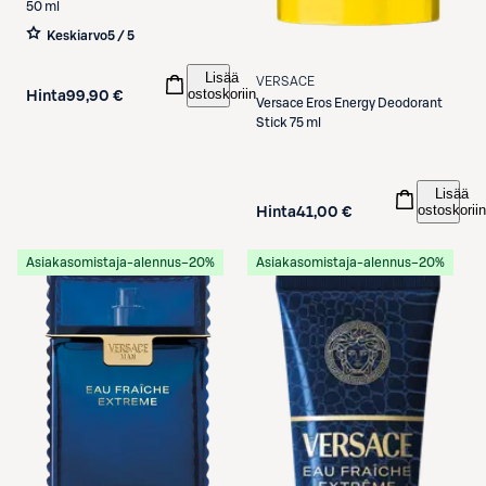
50 ml
Keskiarvo
5 / 5
Lisää
VERSACE
ostoskoriin
Hinta
99,90 €
Versace
Eros Energy Deodorant
Stick 75 ml
Lisää
ostoskoriin
Hinta
41,00 €
Asiakasomistaja-alennus
−20%
Asiakasomistaja-alennus
−20%