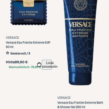
VERSACE
Versace
Eau Fraiche Extreme EdP
50 ml
Keskiarvo
3 / 5
Hinta
99,90 €
Lisää
ostoskoriin
Alennushinta S-
79,90 €
Etukortilla
VERSACE
Versace
Eau Fraiche Extreme Bath
& Shower Gel 250 ml