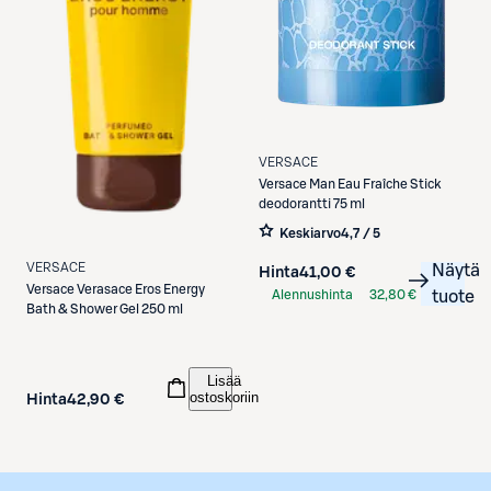
VERSACE
Versace
Man Eau Fraîche Stick
deodorantti 75 ml
Keskiarvo
4,7 / 5
VERSACE
Näytä
Hinta
41,00 €
Versace
Verasace Eros Energy
Alennushinta
32,80 €
tuote
Bath & Shower Gel 250 ml
S-Etukortilla
Lisää
ostoskoriin
Hinta
42,90 €