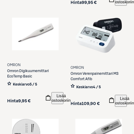
ostoskoriin
Hinta
99,95 €
OMRON
OMRON
Omron
Digikuumemittari
Omron
Verenpainemittari M3
EcoTemp Basic
Comfort Afib
Keskiarvo
5 / 5
Keskiarvo
4 / 5
Lisää
Lisää
ostoskoriin
Hinta
9,95 €
ostoskoriin
Hinta
109,90 €