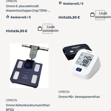
OMRON
Keskiarvo
5 / 5
Omron
E-plus elektrodit
lihasrentouttajaan 2 kpl TENS-
Lisää
laitteisiin 13502
ostoskoriin
Hinta
34,95 €
Keskiarvo
5 / 5
Lisää
ostoskoriin
Hinta
34,95 €
OMRON
Omron
M2+ Verenpainemittari
OMRON
Omron
Kehonkoostumusmittari
BF511