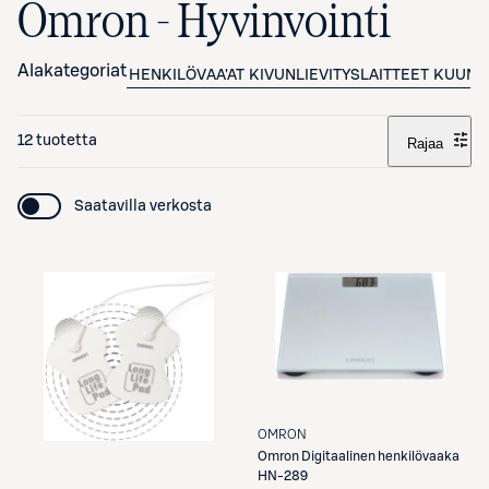
Omron - Hyvinvointi
Alakategoriat
HENKILÖVAA'AT
KIVUNLIEVITYSLAITTEET
KUUME
12 tuotetta
Rajaa
Saatavilla verkosta
OMRON
Omron
Digitaalinen henkilövaaka
HN-289