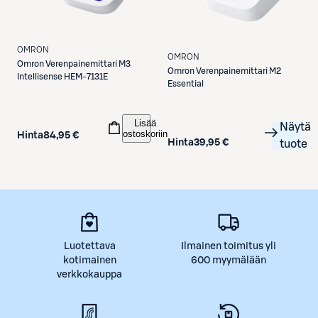
OMRON
OMRON
Omron
Verenpainemittari M3
Omron
Verenpainemittari M2
Intellisense HEM-7131E
Essential
Lisää
Näytä
ostoskoriin
Hinta
84,95 €
Hinta
39,95 €
tuote
Luotettava
Ilmainen toimitus yli
kotimainen
600 myymälään
verkkokauppa