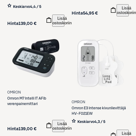
Keskiarvo
4,4 / 5
Lisää
ostoskoriin
Hinta
54,95 €
Lisää
ostoskoriin
Hinta
139,00 €
OMRON
Omron
M7 Intelli IT AFib
OMRON
verenpainemittari
Omron
E3 Intense kivunlievittäjä
HV-F021EW
Keskiarvo
4,3 / 5
Lisää
ostoskoriin
Hinta
139,00 €
Lisää