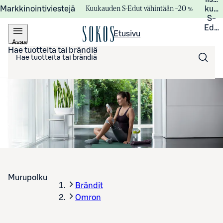
Kuukauden S-Edut vähintään –20 %
Markkinointiviestejä
kuuk
S-
Edui
Etusivu
Avaa
valikko
Hae tuotteita tai brändiä
Murupolku
Brändit
Omron