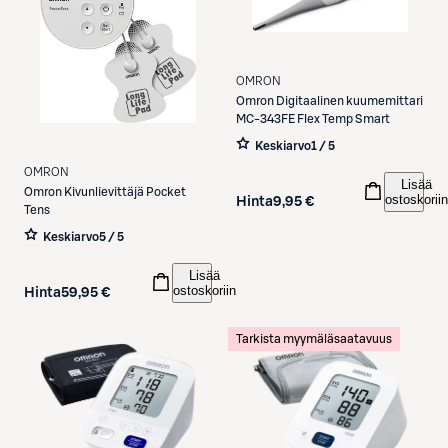
OMRON
Omron
Digitaalinen kuumemittari
MC-343FE Flex Temp Smart
Keskiarvo
1 / 5
OMRON
Lisää
Omron
Kivunlievittäjä Pocket
ostoskoriin
Hinta
9,95 €
Tens
Keskiarvo
5 / 5
Lisää
ostoskoriin
Hinta
59,95 €
Tarkista myymäläsaatavuus