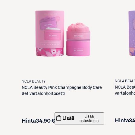
NCLA BEAU
NCLA BEAUTY
NCLA Bea
NCLA Beauty
Pink Champagne Body Care
vartalonho
Set vartalonhoitosetti
Lisää
Lisää
Hinta
34
Hinta
34,90 €
ostoskoriin