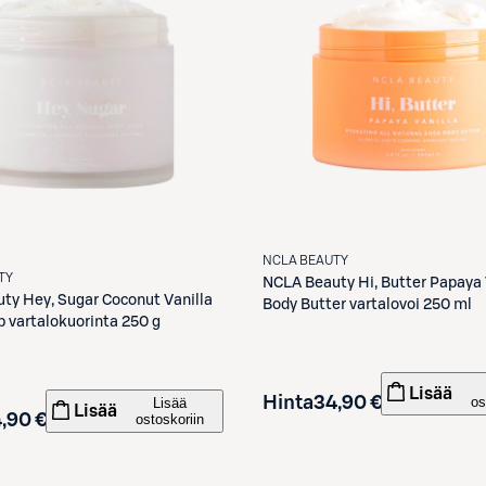
NCLA BEAUTY
TY
NCLA Beauty
Hi, Butter Papaya 
uty
Hey, Sugar Coconut Vanilla
Body Butter vartalovoi 250 ml
b vartalokuorinta 250 g
Lisää
Hinta
34,90 €
os
Lisää
Lisää
,90 €
ostoskoriin