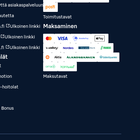
yttä asiakaspalveluun
autetta
Toimitustavat
Maksaminen
.fi
Ulkoinen linkki
Ulkoinen linkki
fi
Ulkoinen linkki
lät
t
otion
Maksutavat
-hoitolat
a Bonus