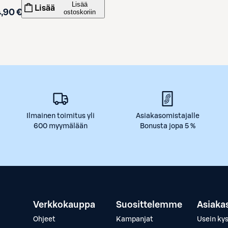
Lisää
Lisää
,90 €
ostoskoriin
Ilmainen toimitus yli
Asiakasomistajalle
600 myymälään
Bonusta jopa 5 %
Verkkokauppa
Suosittelemme
Asiaka
Ohjeet
Kampanjat
Usein ky