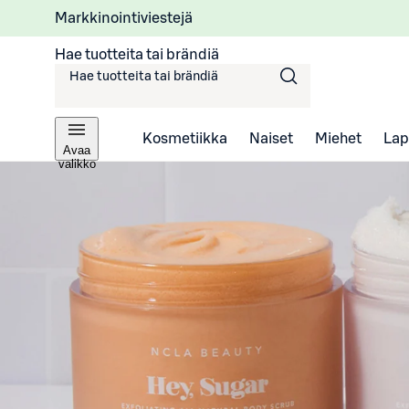
Markkinointiviestejä
Hae tuotteita tai brändiä
Kosmetiikka
Naiset
Miehet
Lap
Avaa
valikko