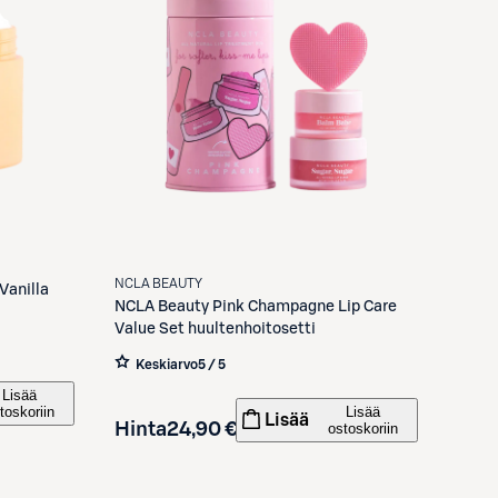
NCLA BEAUTY
Vanilla
NCLA Beauty
Pink Champagne Lip Care
Value Set huultenhoitosetti
Keskiarvo
5 / 5
Lisää
toskoriin
Lisää
Lisää
Hinta
24,90 €
ostoskoriin