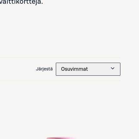
alttikortteja.
Osuvimmat
Järjestä