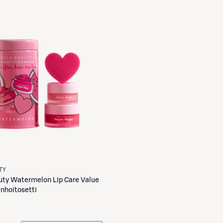
TY
uty
Watermelon Lip Care Value
enhoitosetti