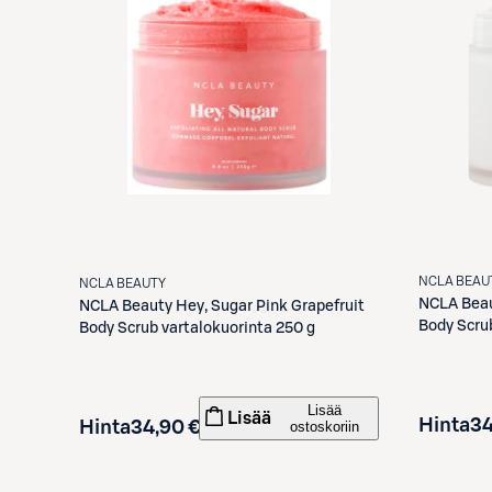
NCLA BEAU
NCLA BEAUTY
NCLA Bea
NCLA Beauty
Hey, Sugar Pink Grapefruit
Body Scru
Body Scrub vartalokuorinta 250 g
Lisää
Lisää
Hinta
34
Hinta
34,90 €
ostoskoriin