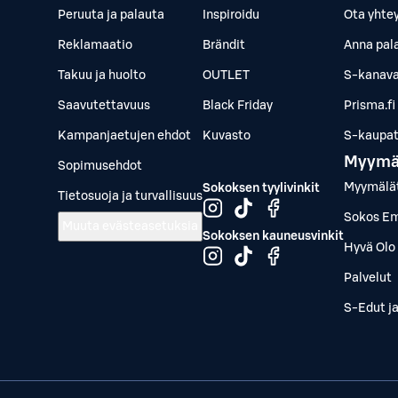
Peruuta ja palauta
Inspiroidu
Ota yhte
Reklamaatio
Brändit
Anna pal
Takuu ja huolto
OUTLET
S-kanava
Saavutettavuus
Black Friday
Prisma.fi
Kampanjaetujen ehdot
Kuvasto
S-kaupat.
Myymä
Sopimusehdot
Myymälä
Sokoksen tyylivinkit
Tietosuoja ja turvallisuus
Sokos Em
Muuta evästeasetuksia
Sokoksen kauneusvinkit
Hyvä Olo 
Palvelut
S-Edut j