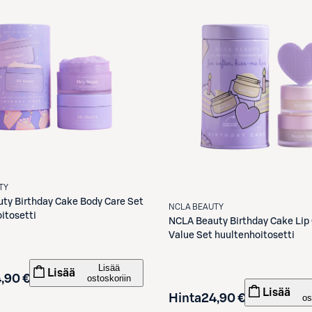
TY
uty
Birthday Cake Body Care Set
NCLA BEAUTY
itosetti
NCLA Beauty
Birthday Cake Lip
Value Set huultenhoitosetti
Lisää
Lisää
,90 €
ostoskoriin
Lisää
Hinta
24,90 €
os