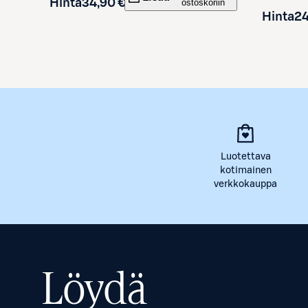
Hinta
34,90 €
ostoskoriin
Hinta
24
Luotettava
kotimainen
verkkokauppa
Löydä