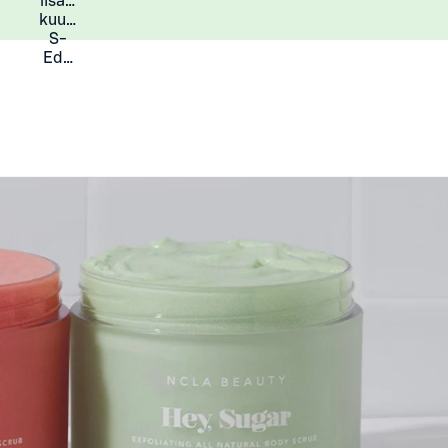
lisää
Lisätietoja
kuukauden
S-
Eduista