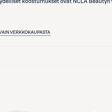
ydelliset koostumukset ovat NCLA Beautyn v
VAIN VERKKOKAUPASTA