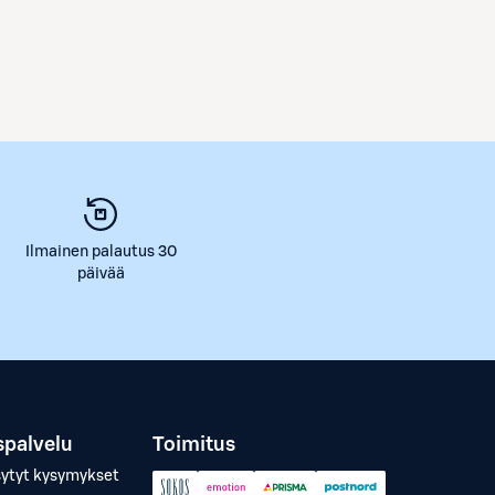
Ilmainen palautus 30
päivää
spalvelu
Toimitus
sytyt kysymykset