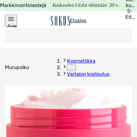
Kuukauden S-Edut vähintään –20 %
Markkinointiviestejä
kuuk
S-
Edui
Etusivu
Avaa
valikko
Kosmetiikka
Murupolku
…
Vartalon kosteutus