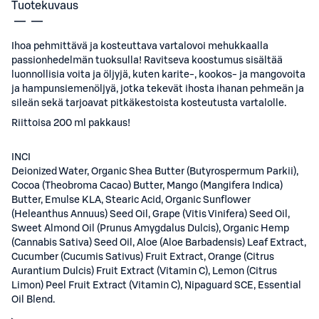
Tuotekuvaus
Ihoa pehmittävä ja kosteuttava vartalovoi mehukkaalla
passionhedelmän tuoksulla! Ravitseva koostumus sisältää
luonnollisia voita ja öljyjä, kuten karite-, kookos- ja mangovoita
ja hampunsiemenöljyä, jotka tekevät ihosta ihanan pehmeän ja
sileän sekä tarjoavat pitkäkestoista kosteutusta vartalolle.
Riittoisa 200 ml pakkaus!
INCI
Deionized Water, Organic Shea Butter (Butyrospermum Parkii),
Cocoa (Theobroma Cacao) Butter, Mango (Mangifera Indica)
Butter, Emulse KLA, Stearic Acid, Organic Sunflower
(Heleanthus Annuus) Seed Oil, Grape (Vitis Vinifera) Seed Oil,
Sweet Almond Oil (Prunus Amygdalus Dulcis), Organic Hemp
(Cannabis Sativa) Seed Oil, Aloe (Aloe Barbadensis) Leaf Extract,
Cucumber (Cucumis Sativus) Fruit Extract, Orange (Citrus
Aurantium Dulcis) Fruit Extract (Vitamin C), Lemon (Citrus
Limon) Peel Fruit Extract (Vitamin C), Nipaguard SCE, Essential
Oil Blend.