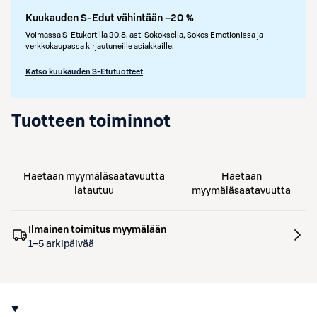
Kuukauden S-Edut vähintään –20 %
Voimassa S-Etukortilla 30.8. asti Sokoksella, Sokos Emotionissa ja
verkkokaupassa kirjautuneille asiakkaille.
Katso kuukauden S-Etutuotteet
Tuotteen toiminnot
Haetaan myymäläsaatavuutta
Haetaan
latautuu
myymäläsaatavuutta
Ilmainen toimitus myymälään
1–5 arkipäivää