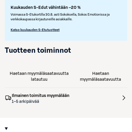
Kuukauden S-Edut vähintään –20 %
Voimassa S-Etukortilla 30.8. asti Sokoksella, Sokos Emotionissa ja
verkkokaupassa kirjautuneille asiakkaille.
Katso kuukauden S-Etutuotteet
Tuotteen toiminnot
Haetaan myymäläsaatavuutta
Haetaan
latautuu
myymäläsaatavuutta
Ilmainen toimitus myymälään
1–5 arkipäivää