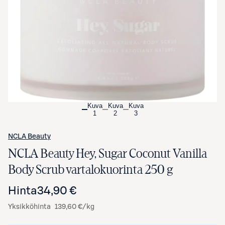
Avaa tuotekuva suurennettuna
Kuva
Kuva
Kuva
1
2
3
NCLA Beauty
NCLA Beauty Hey, Sugar Coconut Vanilla
Body Scrub vartalokuorinta 250 g
Hinta
34,90 €
Yksikköhinta
139,60 €/kg