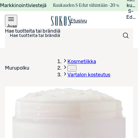
Kuukauden S-Edut vähintään –20 %
Markkinointiviestejä
kuuk
S-
Edui
Etusivu
Avaa
valikko
Hae tuotteita tai brändiä
Kosmetiikka
Murupolku
…
Vartalon kosteutus