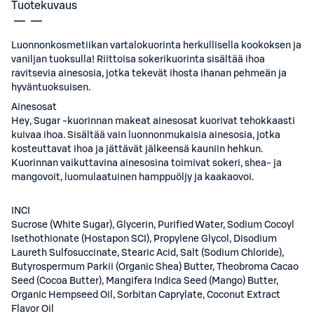
Tuotekuvaus
Luonnonkosmetiikan vartalokuorinta herkullisella kookoksen ja
vaniljan tuoksulla! Riittoisa sokerikuorinta sisältää ihoa
ravitsevia ainesosia, jotka tekevät ihosta ihanan pehmeän ja
hyväntuoksuisen.
Ainesosat
Hey, Sugar -kuorinnan makeat ainesosat kuorivat tehokkaasti
kuivaa ihoa. Sisältää vain luonnonmukaisia ainesosia, jotka
kosteuttavat ihoa ja jättävät jälkeensä kauniin hehkun.
Kuorinnan vaikuttavina ainesosina toimivat sokeri, shea- ja
mangovoit, luomulaatuinen hamppuöljy ja kaakaovoi.
INCI
Sucrose (White Sugar), Glycerin, Purified Water, Sodium Cocoyl
Isethothionate (Hostapon SCI), Propylene Glycol, Disodium
Laureth Sulfosuccinate, Stearic Acid, Salt (Sodium Chloride),
Butyrospermum Parkii (Organic Shea) Butter, Theobroma Cacao
Seed (Cocoa Butter), Mangifera Indica Seed (Mango) Butter,
Organic Hempseed Oil, Sorbitan Caprylate, Coconut Extract
Flavor Oil