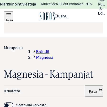
Kuukauden S-Edut vähintään –20 %
Markkinointiviestejä
kuuk
S-
Edui
Etusivu
Avaa
valikko
Murupolku
Brändit
Magnesia
Magnesia - Kampanjat
0 tuotetta
Rajaa
Saatavilla verkosta