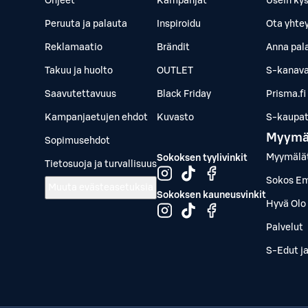
Ohjeet
Kampanjat
Usein ky
Peruuta ja palauta
Inspiroidu
Ota yhte
Reklamaatio
Brändit
Anna pal
Takuu ja huolto
OUTLET
S-kanava
Saavutettavuus
Black Friday
Prisma.fi
Kampanjaetujen ehdot
Kuvasto
S-kaupat.
Myymä
Sopimusehdot
Myymälä
Sokoksen tyylivinkit
Tietosuoja ja turvallisuus
Sokos Em
Muuta evästeasetuksia
Sokoksen kauneusvinkit
Hyvä Olo 
Palvelut
S-Edut j