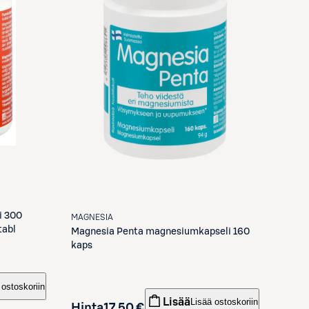
i 300
MAGNESIA
tabl
Magnesia
Penta magnesiumkapseli 160
kaps
 ostoskoriin
Lisää
Lisää ostoskoriin
Hinta
17,50 €