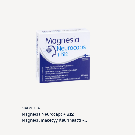
MAGNESIA
Magnesia
Neurocaps + B12
Magnesiumasetyylitaurinaatti -
metyylikobalamiinikapseli 60 kaps