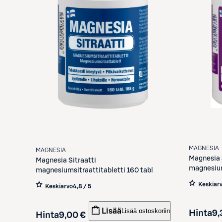
MAGNESIA
MAGNESIA
Magnesia
Magnesia
Sitraatti
magnesium
magnesiumsitraattitabletti 160 tabl
Keskiar
Keskiarvo
4,8 / 5
Lisää
Lisää ostoskoriin
Hinta
9,
Hinta
9,00 €