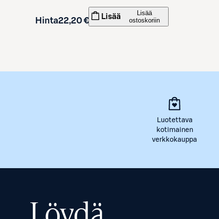
Lisää
Lisää
Hinta
22,20 €
ostoskoriin
Luotettava
kotimainen
verkkokauppa
Löydä