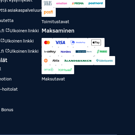
sytyt kysymykset
yttä asiakaspalveluun
autetta
Toimitustavat
Maksaminen
.fi
Ulkoinen linkki
Ulkoinen linkki
fi
Ulkoinen linkki
lät
t
otion
Maksutavat
-hoitolat
a Bonus