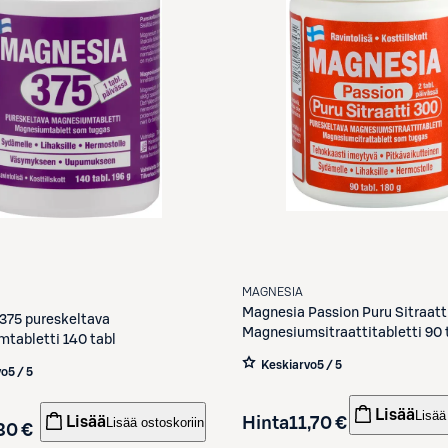
MAGNESIA
Magnesia
Passion Puru Sitraatt
375 pureskeltava
Magnesiumsitraattitabletti 90 
tabletti 140 tabl
Keskiarvo
5 / 5
vo
5 / 5
Lisää
Lisää
Hinta
11,70 €
Lisää
Lisää ostoskoriin
30 €