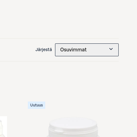
Osuvimmat
Järjestä
Uutuus