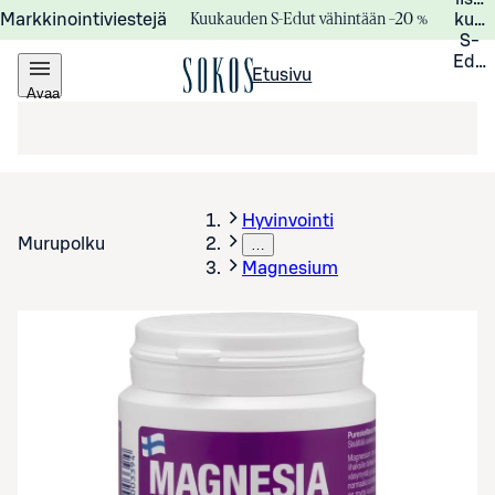
Kuukauden S-Edut vähintään –20 %
Markkinointiviestejä
kuuk
S-
Edui
Etusivu
Avaa
valikko
Hyvinvointi
Murupolku
…
Magnesium