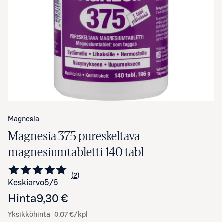
Avaa tuotekuva suurennettuna
Magnesia
Magnesia 375 pureskeltava
magnesiumtabletti 140 tabl
2
Siirry arvioihin
kappaletta
Keskiarvo
5
/5
Hinta
9,30 €
Yksikköhinta
0,07 €/kpl