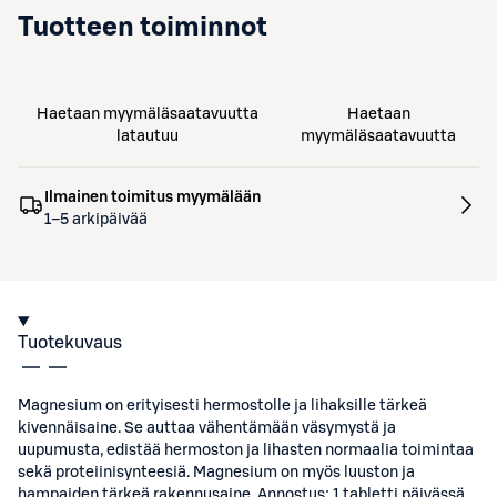
Tuotteen toiminnot
Haetaan myymäläsaatavuutta
Haetaan
latautuu
myymäläsaatavuutta
Ilmainen toimitus myymälään
1–5 arkipäivää
Tuotekuvaus
Magnesium on erityisesti hermostolle ja lihaksille tärkeä
kivennäisaine. Se auttaa vähentämään väsymystä ja
uupumusta, edistää hermoston ja lihasten normaalia toimintaa
sekä proteiinisynteesiä. Magnesium on myös luuston ja
hampaiden tärkeä rakennusaine. Annostus: 1 tabletti päivässä.