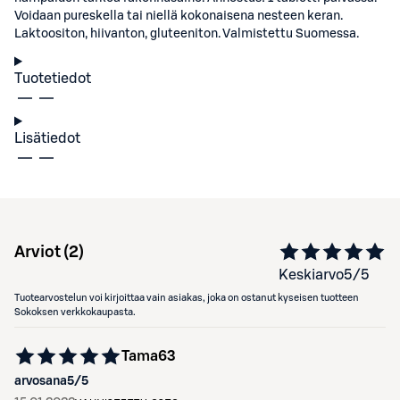
Voidaan pureskella tai niellä kokonaisena nesteen keran.
Laktoositon, hiivanton, gluteeniton. Valmistettu Suomessa.
Tuotetiedot
Lisätiedot
Arviot (
2
)
Keskiarvo
5
/5
Tuotearvostelun voi kirjoittaa vain asiakas, joka on ostanut kyseisen tuotteen
Sokoksen verkkokaupasta.
Tama63
arvosana
5
/5