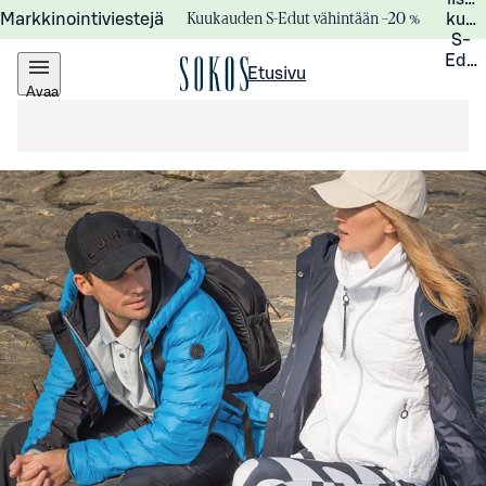
Kuukauden S-Edut vähintään –20 %
Markkinointiviestejä
kuuk
S-
Edui
Etusivu
Avaa
valikko