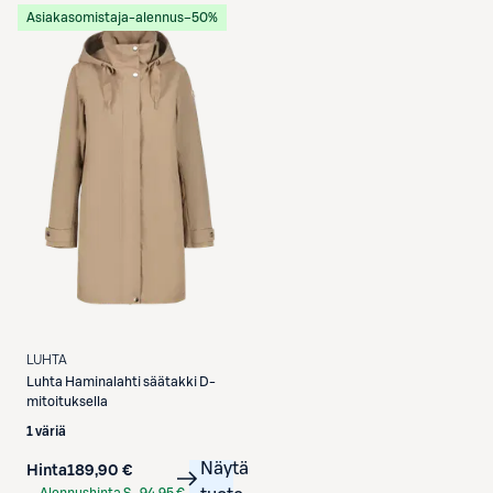
Asiakasomistaja-alennus
−50%
LUHTA
Luhta
Haminalahti säätakki D-
mitoituksella
1 väriä
Näytä
Hinta
189,90 €