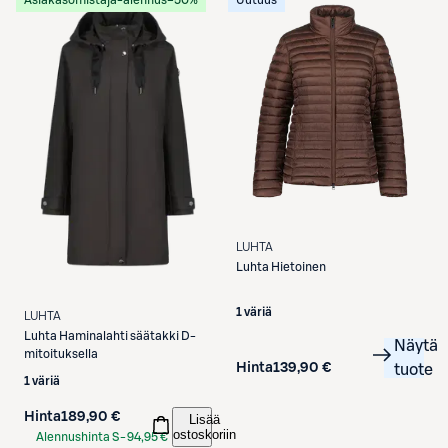
LUHTA
Luhta
Hietoinen
1 väriä
LUHTA
Luhta
Haminalahti säätakki D-
Näytä
mitoituksella
Hinta
139,90 €
tuote
1 väriä
Hinta
189,90 €
Lisää
ostoskoriin
Alennushinta S-
94,95 €