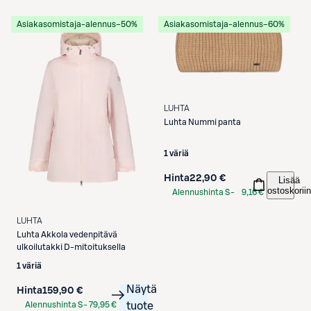
Etukortilla
Asiakasomistaja-alennus
−50%
Asiakasomistaja-alennus
−60%
LUHTA
Luhta
Nummi panta
1 väriä
Hinta
22,90 €
Lisää
ostoskoriin
Alennushinta S-
9,16 €
Etukortilla
LUHTA
Luhta
Akkola vedenpitävä
ulkoilutakki D-mitoituksella
1 väriä
Näytä
Hinta
159,90 €
Alennushinta S-
79,95 €
tuote