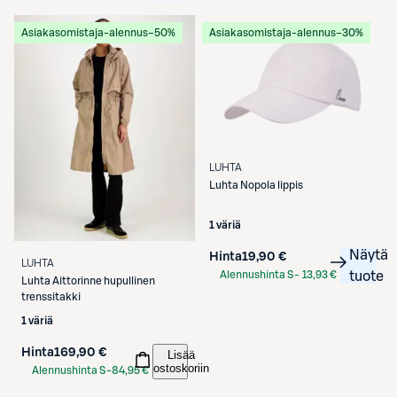
Etukortilla
Asiakasomistaja-alennus
−50%
Asiakasomistaja-alennus
−30%
LUHTA
Luhta
Nopola lippis
1 väriä
Näytä
Hinta
19,90 €
LUHTA
Alennushinta S-
13,93 €
tuote
Luhta
Aittorinne hupullinen
Etukortilla
trenssitakki
1 väriä
Hinta
169,90 €
Lisää
ostoskoriin
Alennushinta S-
84,95 €
Etukortilla