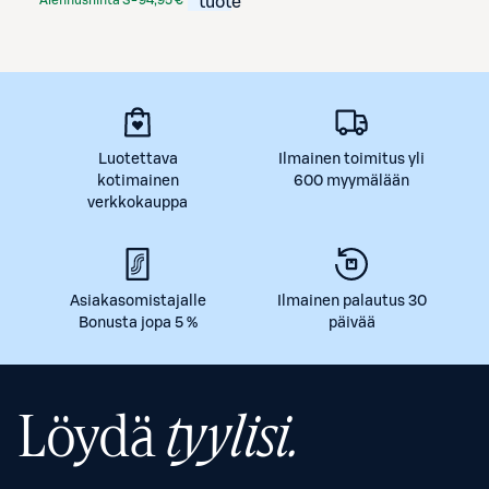
Alennushinta S-
94,95 €
tuote
Etukortilla
Luotettava
Ilmainen toimitus yli
kotimainen
600 myymälään
verkkokauppa
Asiakasomistajalle
Ilmainen palautus 30
Bonusta jopa 5 %
päivää
Löydä
tyylisi.