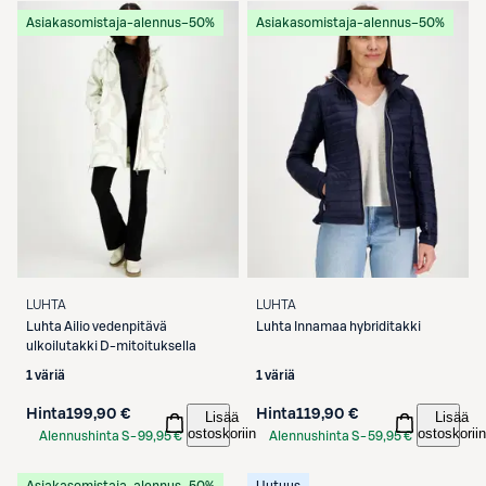
Asiakasomistaja-alennus
−50%
Asiakasomistaja-alennus
−50%
LUHTA
LUHTA
Luhta
Ailio vedenpitävä
Luhta
Innamaa hybriditakki
ulkoilutakki D-mitoituksella
1 väriä
1 väriä
Hinta
199,90 €
Hinta
119,90 €
Lisää
Lisää
ostoskoriin
ostoskoriin
Alennushinta S-
99,95 €
Alennushinta S-
59,95 €
Etukortilla
Etukortilla
Asiakasomistaja-alennus
−50%
Uutuus