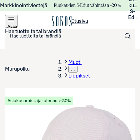
Kuukauden S-Edut vähintään –20 %
Markkinointiviestejä
kuuk
S-
Edui
Etusivu
Avaa
valikko
Hae tuotteita tai brändiä
Muoti
Murupolku
…
Lippikset
Asiakasomistaja-alennus
−30%