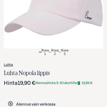
Avaa tuotekuva suurennettuna
Kuva
Kuva
Kuva
1
2
3
Luhta
Luhta Nopola lippis
Hinta
19,90 €
Alennushinta S-Etukortilla
13,93 €
Alennus vain verkossa