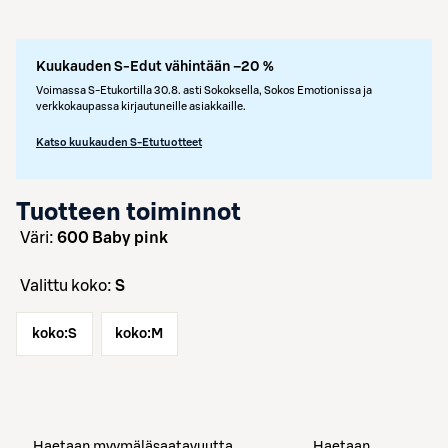
Kuukauden S-Edut vähintään –20 %
Voimassa S-Etukortilla 30.8. asti Sokoksella, Sokos Emotionissa ja
verkkokaupassa kirjautuneille asiakkaille.
Katso kuukauden S-Etutuotteet
Tuotteen toiminnot
väri:
600 Baby pink
Valittu koko:
S
koko:
S
koko:
M
Haetaan myymäläsaatavuutta
Haetaan