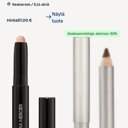
Illuminator SPF 25 heleyttäjä 50
Keskiarvo
4 / 5
,
14 väriä
ml
Näytä
Hinta
57,00 €
tuote
Asiakasomistaja-alennus
−50%