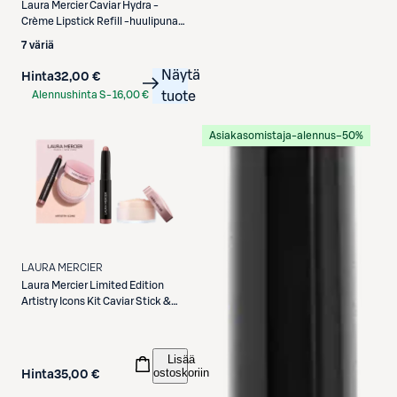
Laura Mercier
Caviar Hydra -
Crème Lipstick Refill -huulipuna
täyttöpakkaus 3,3 g
7 väriä
Näytä
Hinta
32,00 €
Alennushinta S-
16,00 €
tuote
Etukortilla
Asiakasomistaja-alennus
−50%
LAURA MERCIER
Laura Mercier
Limited Edition
Artistry Icons Kit Caviar Stick &
Translucent Loose Setting
Powder Tone Up pakkaus
Lisää
ostoskoriin
Hinta
35,00 €