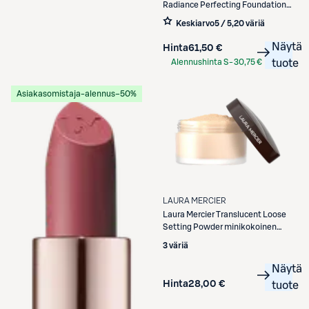
Radiance Perfecting Foundation
meikkivoide 30 ml
Keskiarvo
5 / 5
,
20 väriä
Näytä
Hinta
61,50 €
Alennushinta S-
30,75 €
tuote
Etukortilla
Asiakasomistaja-alennus
−50%
LAURA MERCIER
Laura Mercier
Translucent Loose
Setting Powder minikokoinen
puuteri 9,3 g
3 väriä
Näytä
Hinta
28,00 €
tuote