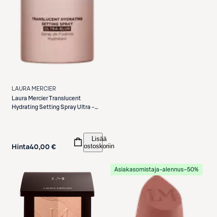
LAURA MERCIER
Laura Mercier
Translucent
Hydrating Setting Spray Ultra -
Blur meikinkiinnityssuihke 100 ml
Lisää
ostoskoriin
Hinta
40,00 €
Asiakasomistaja-alennus
−50%