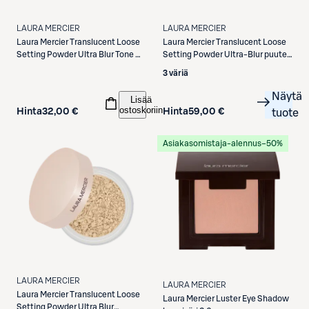
LAURA MERCIER
LAURA MERCIER
Laura Mercier
Translucent Loose
Laura Mercier
Translucent Loose
Setting Powder Ultra Blur Tone Up
Setting Powder Ultra-Blur puuteri
Rose minikokoinen puuteri 6 g
20 g
3 väriä
Näytä
Lisää
ostoskoriin
Hinta
32,00 €
Hinta
59,00 €
tuote
Asiakasomistaja-alennus
−50%
LAURA MERCIER
LAURA MERCIER
Laura Mercier
Translucent Loose
Laura Mercier
Luster Eye Shadow
Setting Powder Ultra Blur