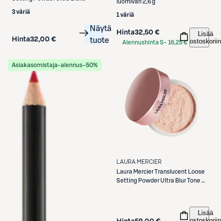
luomiväri 2,6 g
minikokoinen puuteri 6 g
3 väriä
1 väriä
Näytä
Hinta
32,50 €
Lisää
Hinta
32,00 €
tuote
ostoskoriin
Alennushinta S-
16,25 €
Etukortilla
Asiakasomistaja-alennus
−50%
LAURA MERCIER
Laura Mercier
Translucent Loose
Setting Powder Ultra Blur Tone Up
Rose puuteri 20 g
Lisää
ostoskoriin