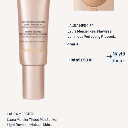
LAURA MERCIER
Laura Mercier
Real Flawless
Luminous Perfecting Pressed
Powder puuteri 7,5 g
4 väriä
Näytä
Hinta
51,50 €
tuote
LAURA MERCIER
Laura Mercier
Tinted Moisturizer
Light Revealer Natural Skin