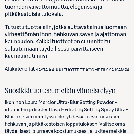
tuomaan vaivattomuutta, eleganssia ja
pitkäkestoisia tuloksia.
Tutustu tuotteisiin, jotka auttavat sinua luomaan
virheettömän ihon, hehkuvan sävyn ja ajattoman
kauneuden. Kaikki tuotteet on suunniteltu
sulautumaan täydellisesti päivittäiseen
kauneusrutiiniisi.
Alakategoriat
NÄYTÄ KAIKKI TUOTTEET
KOSMETIIKKA
KAMPAN
Suosikkituotteet meikin viimeistelyyn
Ikoninen Laura Mercier Ultra‑Blur Setting Powder -
irtopuuteri ja kosteuttava Hydrating Setting Spray Ultra-
Blur ‑meikinkiinnityssuihke yhdessä luovat raikkaan,
hehkuvan ja pitkäkestoisen lopputuloksen. Valitse oma
täydellisesti blurraava koostumuksesi ja lukitse meikkisi