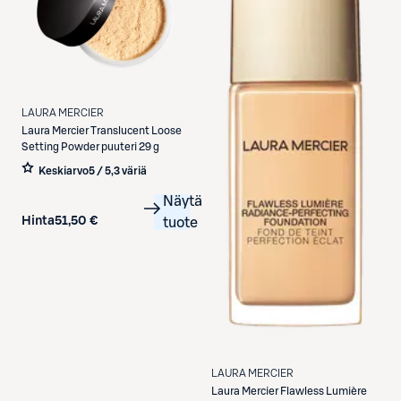
LAURA MERCIER
Laura Mercier
Translucent Loose
Setting Powder puuteri 29 g
Keskiarvo
5 / 5
,
3 väriä
Näytä
Hinta
51,50 €
tuote
LAURA MERCIER
Laura Mercier
Flawless Lumière