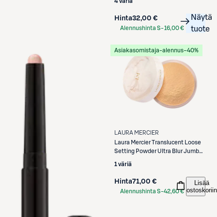
4 väriä
Näytä
Hinta
32,00 €
Alennushinta S-
16,00 €
tuote
Etukortilla
Asiakasomistaja-alennus
−40%
LAURA MERCIER
Laura Mercier
Translucent Loose
Setting Powder Ultra Blur Jumbo
irtopuuteri 29 g
1 väriä
Hinta
71,00 €
Lisää
ostoskoriin
Alennushinta S-
42,60 €
Etukortilla