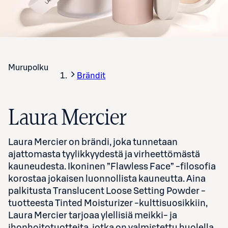
Murupolku
Brändit
Laura Mercier
Laura Mercier on brändi, joka tunnetaan
ajattomasta tyylikkyydestä ja virheettömästä
kauneudesta. Ikoninen ”Flawless Face” -filosofia
korostaa jokaisen luonnollista kauneutta. Aina
palkitusta Translucent Loose Setting Powder -
tuotteesta Tinted Moisturizer -kulttisuosikkiin,
Laura Mercier tarjoaa ylellisiä meikki- ja
ihonhoitotuotteita, jotka on valmistettu huolella