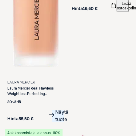
Lisää
ostoskoriin
Hinta
15,50 €
LAURA MERCIER
Laura Mercier
Real Flawless
Weightless Perfecting
Foundation meikkivoide 30 ml
30 väriä
Näytä
Hinta
55,50 €
tuote
Asiakasomistaja-alennus
−60%