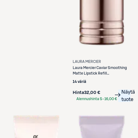
LAURA MERCIER
Laura Mercier
Caviar Smoothing
Matte Lipstick Refill
mattahuulipunan täyttöpakkaus
14 väriä
3,8 g
Näytä
Hinta
32,00 €
Alennushinta S-
16,00 €
tuote
Etukortilla