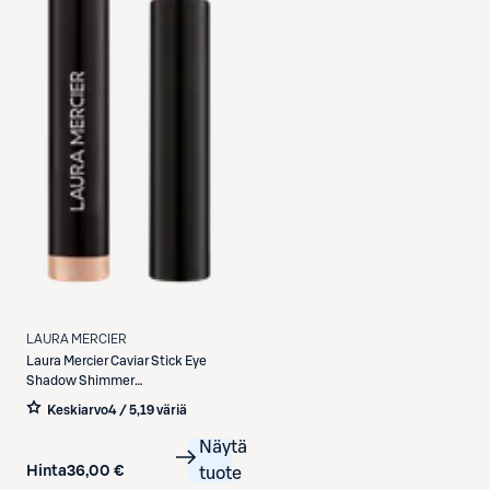
LAURA MERCIER
Laura Mercier
Caviar Stick Eye
Shadow Shimmer
luomiväripuikko 1,64 g
Keskiarvo
4 / 5
,
19 väriä
Näytä
Hinta
36,00 €
tuote