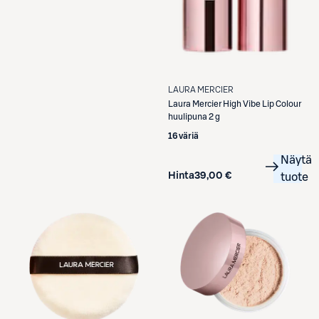
LAURA MERCIER
Laura Mercier
High Vibe Lip Colour
huulipuna 2 g
16 väriä
Näytä
Hinta
39,00 €
tuote