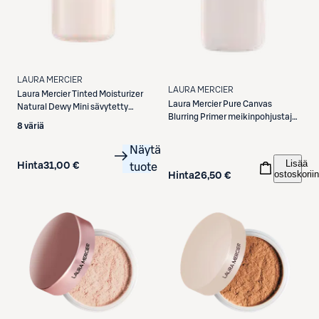
LAURA MERCIER
LAURA MERCIER
Laura Mercier
Tinted Moisturizer
Laura Mercier
Pure Canvas
Natural Dewy Mini sävytetty
Blurring Primer meikinpohjustaja
päivävoide 15 ml
8 väriä
15 ml
Näytä
Lisää
Hinta
31,00 €
tuote
ostoskoriin
Hinta
26,50 €