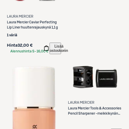
LAURA MERCIER
Laura Mercier
Caviar Perfecting
Lip Liner huultenrajauskynä 1,1 g
1 väriä
Hinta
32,00 €
Lisää
ostoskoriin
Alennushinta S-
16,00 €
Etukortilla
LAURA MERCIER
Laura Mercier
Tools & Accessories
Pencil Sharpener -meikkikynän
teroitin