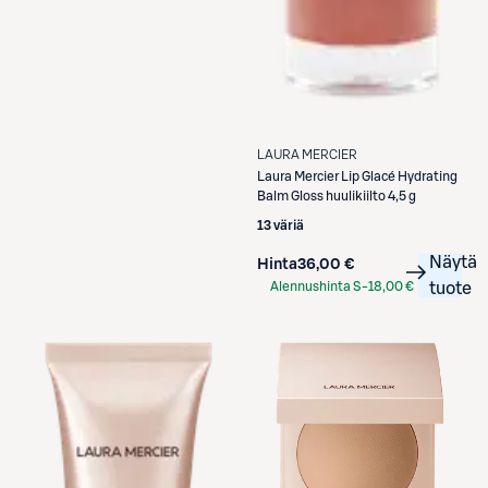
LAURA MERCIER
Laura Mercier
Lip Glacé Hydrating
Balm Gloss huulikiilto 4,5 g
13 väriä
Näytä
Hinta
36,00 €
Alennushinta S-
18,00 €
tuote
Etukortilla