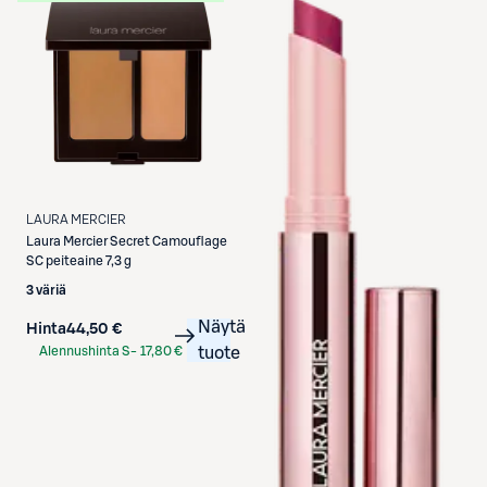
LAURA MERCIER
Laura Mercier
Secret Camouflage
SC peiteaine 7,3 g
3 väriä
Näytä
Hinta
44,50 €
Alennushinta S-
17,80 €
tuote
Etukortilla