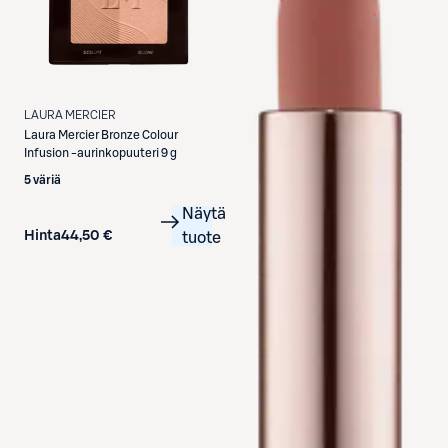
LAURA MERCIER
Laura Mercier
Bronze Colour
Infusion -aurinkopuuteri 9 g
5 väriä
Näytä
Hinta
44,50 €
tuote