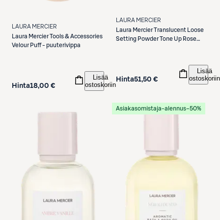
LAURA MERCIER
LAURA MERCIER
Laura Mercier
Translucent Loose
Laura Mercier
Tools & Accessories
Setting Powder Tone Up Rose
Velour Puff - puuterivippa
puuteri 29 g
Lisää
Lisää
ostoskoriin
Hinta
51,50 €
ostoskoriin
Hinta
18,00 €
Asiakasomistaja-alennus
−50%