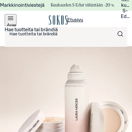
Kuukauden S-Edut vähintään –20 %
Markkinointiviestejä
kuuk
S-
Edui
Etusivu
Avaa
valikko
Hae tuotteita tai brändiä