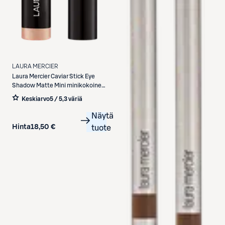
LAURA MERCIER
Laura Mercier
Caviar Stick Eye
Shadow Matte Mini minikokoinen
luomiväripuikko 1 g
Keskiarvo
5 / 5
,
3 väriä
Näytä
Hinta
18,50 €
tuote