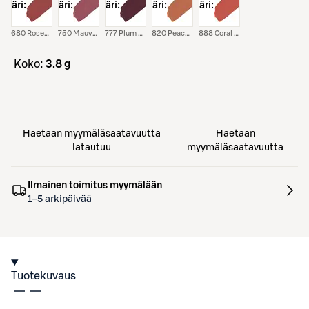
väri:
väri:
väri:
väri:
väri:
680 Rosewood Silk
750 Mauve Charmeuse
777 Plum Plisse
820 Peach Cashmere
888 Coral Velour
koko:
3.8 g
Haetaan myymäläsaatavuutta
Haetaan
latautuu
myymäläsaatavuutta
Ilmainen toimitus myymälään
1–5 arkipäivää
Tuotekuvaus