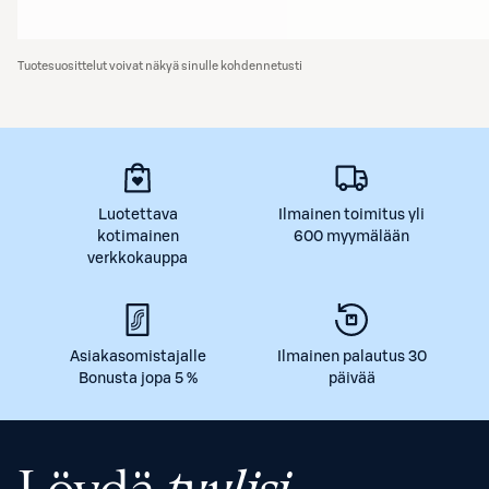
Tuotesuosittelut voivat näkyä sinulle kohdennetusti
Luotettava
Ilmainen toimitus yli
kotimainen
600 myymälään
verkkokauppa
Asiakasomistajalle
Ilmainen palautus 30
Bonusta jopa 5 %
päivää