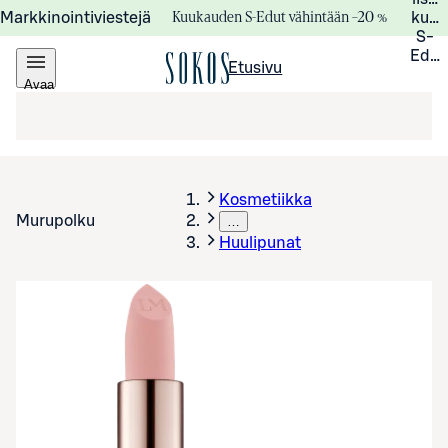
Kuukauden S-Edut vähintään –20 %
Markkinointiviestejä
kuuk
S-
Edui
Etusivu
Avaa
valikko
Kosmetiikka
Murupolku
…
Huulipunat