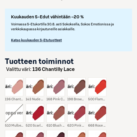
Kuukauden S-Edut vähintään –20 %
Voimassa S-Etukortilla 30.8. asti Sokoksella, Sokos Emotionissa ja
verkkokaupassa kirjautuneille asiakkaille.
Katso kuukauden S-Etutuotteet
Tuotteen toiminnot
Valittu väri:
136 Chantilly Lace
väri:
väri:
väri:
väri:
väri:
136 Chantilly Lace
143 Nude Sateen
168 Pink Chiffon
198 Brown Suede
500 Flame Challis
i:
, loppu verkosta
väri:
väri:
väri:
väri:
510 Mulberry Moire
520 Scarlet Velvet
610 Blush Chenille
620 Pink Tulle
668 Rose Crepe