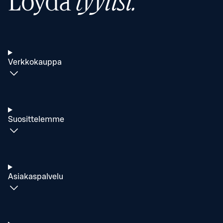
Löydä
tyylisi.
Verkkokauppa
Suosittelemme
Asiakaspalvelu