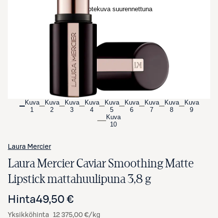
Avaa tuotekuva suurennettuna
Kuva
Kuva
Kuva
Kuva
Kuva
Kuva
Kuva
Kuva
Kuva
1
2
3
4
5
6
7
8
9
Kuva
10
Laura Mercier
Laura Mercier Caviar Smoothing Matte
Lipstick mattahuulipuna 3,8 g
Hinta
49,50 €
Yksikköhinta
12 375,00 €/kg