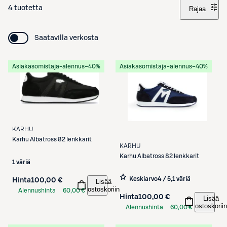
4 tuotetta
Rajaa
Saatavilla verkosta
Asiakasomistaja-alennus
−40%
Asiakasomistaja-alennus
−40%
KARHU
Karhu
Albatross 82 lenkkarit
KARHU
Karhu
Albatross 82 lenkkarit
1 väriä
Keskiarvo
4 / 5
,
1 väriä
Hinta
100,00 €
Lisää
ostoskoriin
Alennushinta
60,00 €
Hinta
100,00 €
Lisää
S-Etukortilla
ostoskoriin
Alennushinta
60,00 €
S-Etukortilla