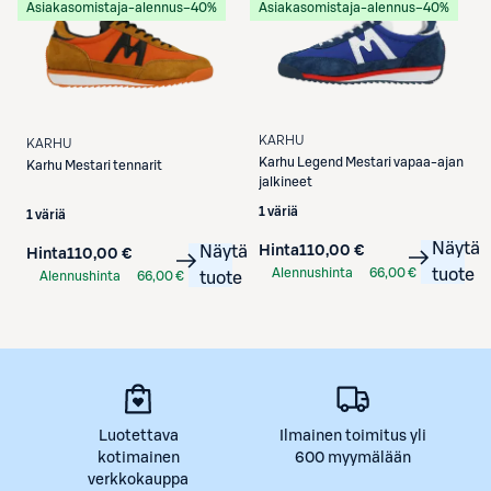
Asiakasomistaja-alennus
−40%
Asiakasomistaja-alennus
−40%
KARHU
KARHU
Karhu
Legend Mestari vapaa-ajan
Karhu
Mestari tennarit
jalkineet
1 väriä
1 väriä
Näytä
Hinta
110,00 €
Näytä
Hinta
110,00 €
Alennushinta
66,00 €
tuote
Alennushinta
66,00 €
tuote
S-Etukortilla
S-Etukortilla
Luotettava
Ilmainen toimitus yli
kotimainen
600 myymälään
verkkokauppa