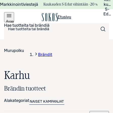
Kuukauden S-Edut vähintään –20 %
Markkinointiviestejä
kuuk
S-
Edui
Etusivu
Avaa
valikko
Hae tuotteita tai brändiä
Murupolku
Brändit
Karhu
Brändin tuotteet
Alakategoriat
NAISET
KAMPANJAT