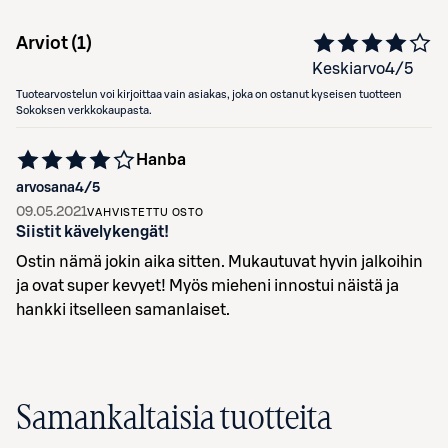
Arviot (
1
)
Keskiarvo
4
/5
Tuotearvostelun voi kirjoittaa vain asiakas, joka on ostanut kyseisen tuotteen
Sokoksen verkkokaupasta.
Hanba
arvosana
4
/5
09.05.2021
VAHVISTETTU OSTO
Siistit kävelykengät!
Ostin nämä jokin aika sitten. Mukautuvat hyvin jalkoihin
ja ovat super kevyet! Myös mieheni innostui näistä ja
hankki itselleen samanlaiset.
Samankaltaisia tuotteita