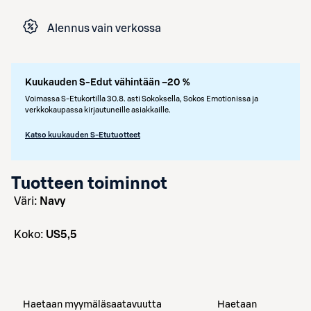
Alennus vain verkossa
Kuukauden S-Edut vähintään –20 %
Voimassa S-Etukortilla 30.8. asti Sokoksella, Sokos Emotionissa ja
verkkokaupassa kirjautuneille asiakkaille.
Katso kuukauden S-Etutuotteet
Tuotteen toiminnot
väri:
Navy
koko:
US5,5
Haetaan myymäläsaatavuutta
Haetaan