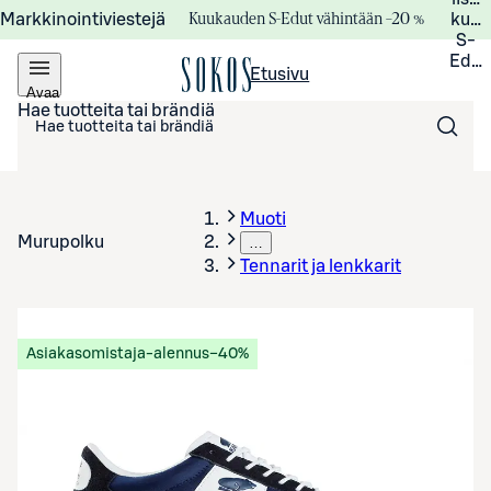
Kuukauden S-Edut vähintään –20 %
Markkinointiviestejä
kuuk
S-
Edui
Etusivu
Avaa
valikko
Hae tuotteita tai brändiä
Muoti
Murupolku
…
Tennarit ja lenkkarit
Asiakasomistaja-alennus
−40%