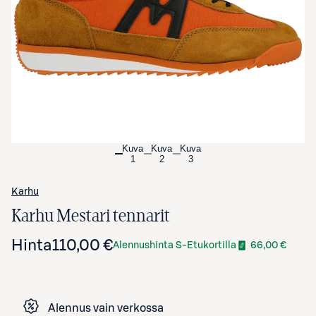
Avaa tuotekuva suurennettuna
Kuva
Kuva
Kuva
1
2
3
Karhu
Karhu Mestari tennarit
Hinta
110,00 €
Alennushinta S-Etukortilla
66,00 €
Alennus vain verkossa