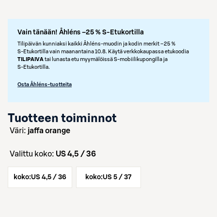
Vain tänään! Åhléns –25 % S-Etukortilla
Tilipäivän kunniaksi kaikki Åhléns-muodin ja kodin merkit –25 %
S‑Etukortilla vain maanantaina 10.8. Käytä verkkokaupassa etukoodia
TILIPAIVA
tai lunasta etu myymälöissä S‑mobiilikupongilla ja
S‑Etukortilla.
Osta Åhléns-tuotteita
Tuotteen toiminnot
väri:
jaffa orange
Valittu koko:
US 4,5 / 36
koko:
US 4,5 / 36
koko:
US 5 / 37