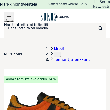
Lisätied
Seur
Vain tänään! Åhléns –25 %
Markkinointiviestejä
kampanj
viesti
Etusivu
Avaa
valikko
Hae tuotteita tai brändiä
Muoti
Murupolku
…
Tennarit ja lenkkarit
Asiakasomistaja-alennus
−40%