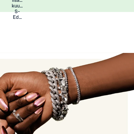
lisää
Lisätietoja
kuukauden
S-
Eduista