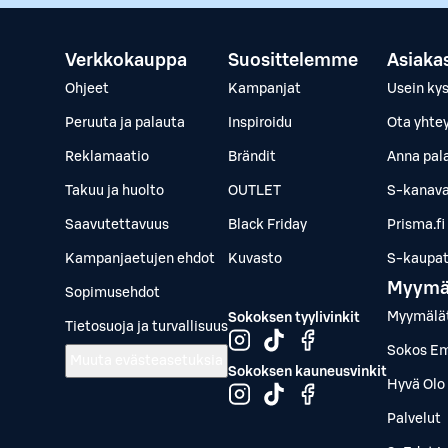
Verkkokauppa
Suosittelemme
Asiaka
Ohjeet
Kampanjat
Usein ky
Peruuta ja palauta
Inspiroidu
Ota yhte
Reklamaatio
Brändit
Anna pal
Takuu ja huolto
OUTLET
S-kanava
Saavutettavuus
Black Friday
Prisma.fi
Kampanjaetujen ehdot
Kuvasto
S-kaupat.
Myymä
Sopimusehdot
Myymälä
Sokoksen tyylivinkit
Tietosuoja ja turvallisuus
Sokos Em
Muuta evästeasetuksia
Sokoksen kauneusvinkit
Hyvä Olo 
Palvelut