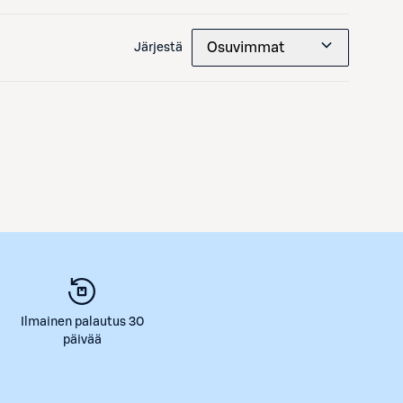
Osuvimmat
Järjestä
Ilmainen palautus 30
päivää