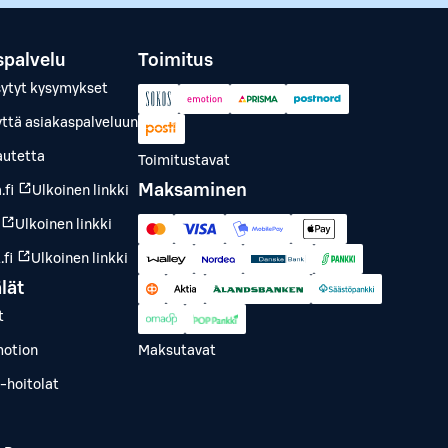
spalvelu
Toimitus
sytyt kysymykset
yttä asiakaspalveluun
autetta
Toimitustavat
Maksaminen
.fi
Ulkoinen linkki
Ulkoinen linkki
fi
Ulkoinen linkki
lät
t
otion
Maksutavat
-hoitolat