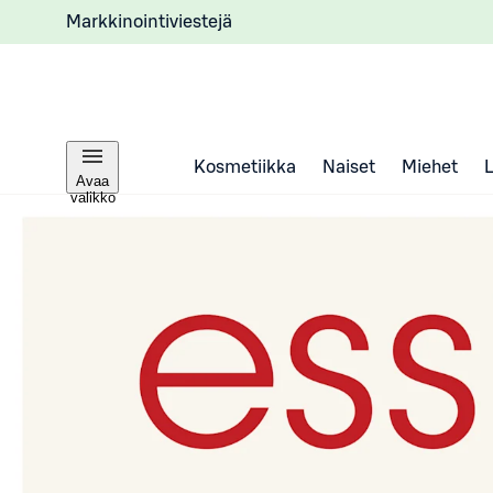
Markkinointiviestejä
Kosmetiikka
Naiset
Miehet
Avaa
valikko