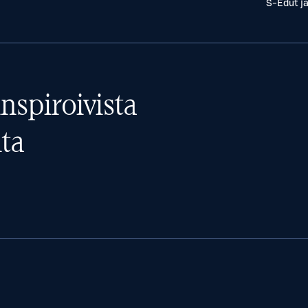
S-Edut j
nspiroivista
ta