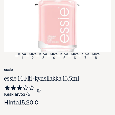
Avaa tuotekuva suurennettuna
Kuva
Kuva
Kuva
Kuva
Kuva
Kuva
Kuva
Kuva
1
2
3
4
5
6
7
8
essie
essie 14 Fiji -kynsilakka 13,5ml
1
Siirry arvioihin
kappale
Keskiarvo
3
/5
Hinta
15,20 €