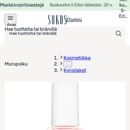
Kuukauden S-Edut vähintään –20 %
Markkinointiviestejä
kuuk
S-
Edui
Etusivu
Avaa
valikko
Hae tuotteita tai brändiä
Kosmetiikka
Murupolku
…
Kynsilakat