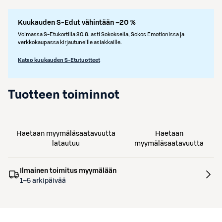
Kuukauden S-Edut vähintään –20 %
Voimassa S-Etukortilla 30.8. asti Sokoksella, Sokos Emotionissa ja
verkkokaupassa kirjautuneille asiakkaille.
Katso kuukauden S-Etutuotteet
Tuotteen toiminnot
Haetaan myymäläsaatavuutta
Haetaan
latautuu
myymäläsaatavuutta
Ilmainen toimitus myymälään
1–5 arkipäivää