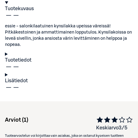
Tuotekuvaus
essie - salonkilaatuinen kynsilakka upeissa väreissä!
Pitkäkestoinen ja ammattimainen lopputulos. Kynsilakoissa on
leveä sivellin, jonka ansiosta värin levittäminen on helppoa ja
nopeaa.
Tuotetiedot
Lisätiedot
Arviot (
1
)
Keskiarvo
3
/5
Tuotearvostelun voi kirjoittaa vain asiakas, joka on ostanut kyseisen tuotteen