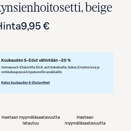
kynsienhoitosetti, beige
Hinta
9,95 €
Kuukauden S-Edut vähintään –20 %
Voimassa S-Etukortilla 30.8. asti Sokoksella, Sokos Emotionissa ja
verkkokaupassa kirjautuneille asiakkaille.
Avaa tuotekuva suurennettuna
Katso kuukauden S-Etutuotteet
Haetaan myymäläsaatavuutta
Haetaan
latautuu
myymäläsaatavuutta