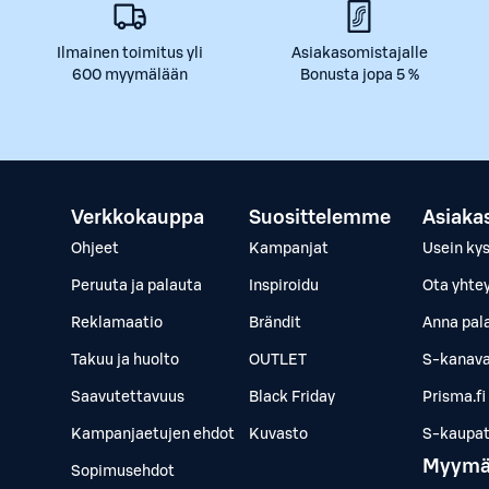
Ilmainen toimitus yli
Asiakasomistajalle
600 myymälään
Bonusta jopa 5 %
Verkkokauppa
Suosittelemme
Asiaka
Ohjeet
Kampanjat
Usein ky
Peruuta ja palauta
Inspiroidu
Ota yhte
Reklamaatio
Brändit
Anna pal
Takuu ja huolto
OUTLET
S-kanava
Saavutettavuus
Black Friday
Prisma.fi
Kampanjaetujen ehdot
Kuvasto
S-kaupat.
Myymä
Sopimusehdot