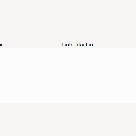
uu
Tuote latautuu