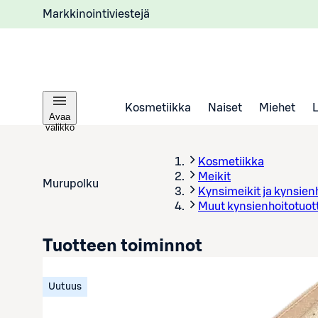
Markkinointiviestejä
Kosmetiikka
Naiset
Miehet
Avaa
valikko
Kosmetiikka
Meikit
Murupolku
Kynsimeikit ja kynsien
Muut kynsienhoitotuot
Tuotteen toiminnot
Uutuus