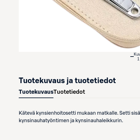
Ku
1
Tuotekuvaus ja tuotetiedot
Tuotekuvaus
Tuotetiedot
Kätevä kynsienhoitosetti mukaan matkalle. Setti sisält
kynsinauhatyöntimen ja kynsinauhaleikkurin.