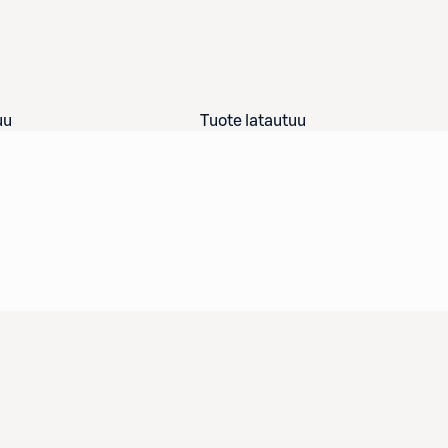
uu
Tuote latautuu