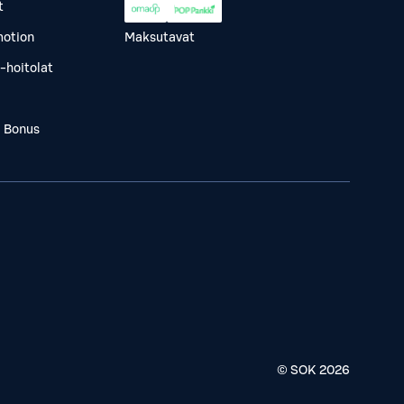
t
otion
Maksutavat
-hoitolat
a Bonus
© SOK
2026