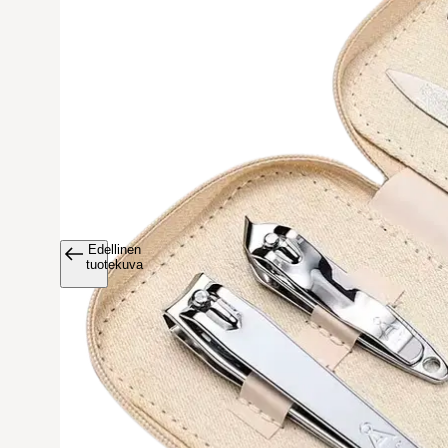
Edellinen
Avaa tuoteku
tuotekuva