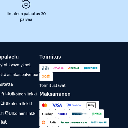
Ilmainen palautus 30
päivää
spalvelu
Toimitus
sytyt kysymykset
yttä asiakaspalveluun
autetta
Toimitustavat
Maksaminen
.fi
Ulkoinen linkki
Ulkoinen linkki
fi
Ulkoinen linkki
lät