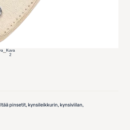
va
Kuva
2
ää pinsetit, kynsileikkurin, kynsiviilan,