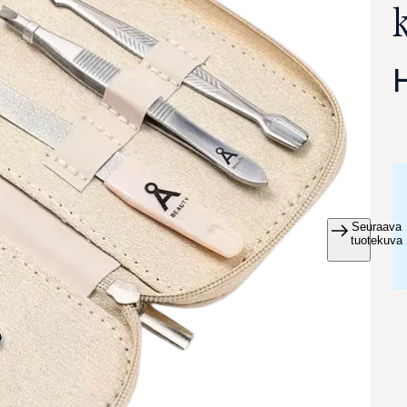
Seuraava
va suurennettuna
tuotekuva