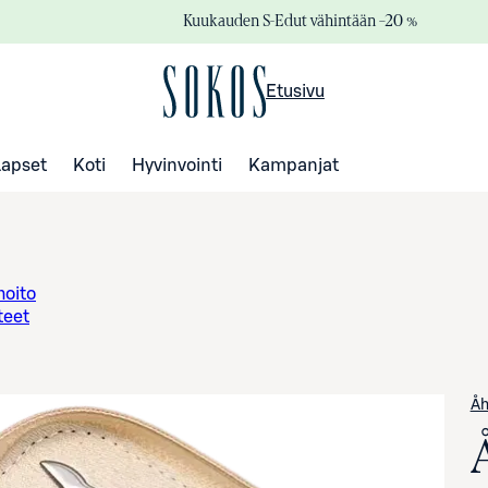
Kuukauden S-Edut vähintään –20 %
Etusivu
Lapset
Koti
Hyvinvointi
Kampanjat
hoito
teet
Åh
Å