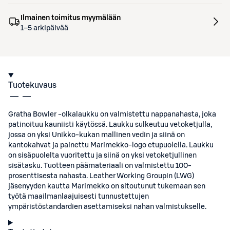
Ilmainen toimitus myymälään
1–5 arkipäivää
Tuotekuvaus
Gratha Bowler -olkalaukku on valmistettu nappanahasta, joka
patinoituu kauniisti käytössä. Laukku sulkeutuu vetoketjulla,
jossa on yksi Unikko-kukan mallinen vedin ja siinä on
kantokahvat ja painettu Marimekko-logo etupuolella. Laukku
on sisäpuolelta vuoritettu ja siinä on yksi vetoketjullinen
sisätasku. Tuotteen päämateriaali on valmistettu 100-
prosenttisesta nahasta. Leather Working Groupin (LWG)
jäsenyyden kautta Marimekko on sitoutunut tukemaan sen
työtä maailmanlaajuisesti tunnustettujen
ympäristöstandardien asettamiseksi nahan valmistukselle.