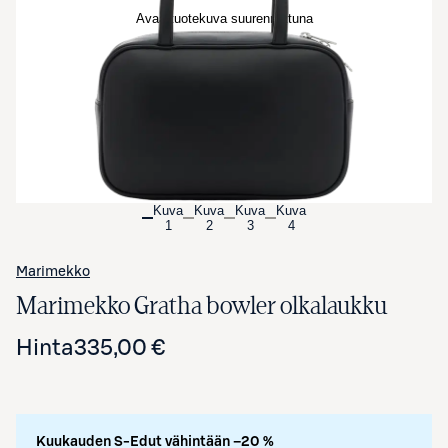
Avaa tuotekuva suurennettuna
Kuva
Kuva
Kuva
Kuva
1
2
3
4
Marimekko
Marimekko Gratha bowler olkalaukku
Hinta
335,00 €
Kuukauden S-Edut vähintään –20 %