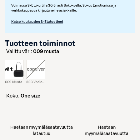
Voimassa S-Etukortilla 30.8. asti Sokoksella, Sokos Emotionissa ja
verkkokaupassa kirjautuneille asiakkaille.
Katso kuukauden S-Etutuotteet
Tuotteen toiminnot
Valittu väri:
009 musta
väri:
väri:
, loppu verkosta
009 Musta
333 Vaaleanpunainen
koko:
One size
Haetaan myymäläsaatavuutta
Haetaan
latautuu
myymäläsaatavuutta