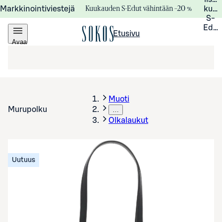
Kuukauden S-Edut vähintään –20 %
Markkinointiviestejä
kuuk
S-
Edui
Etusivu
Avaa
valikko
Muoti
Murupolku
…
Olkalaukut
Uutuus