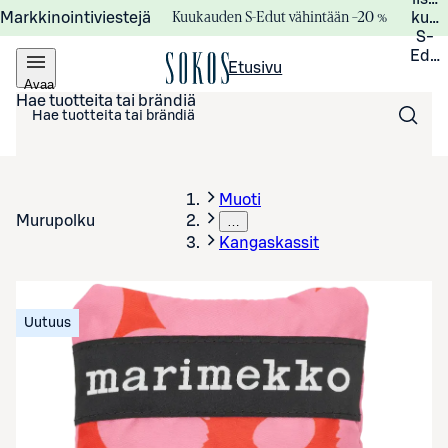
Kuukauden S-Edut vähintään –20 %
Markkinointiviestejä
kuuk
S-
Edui
Etusivu
Avaa
valikko
Hae tuotteita tai brändiä
Muoti
Murupolku
…
Kangaskassit
Uutuus