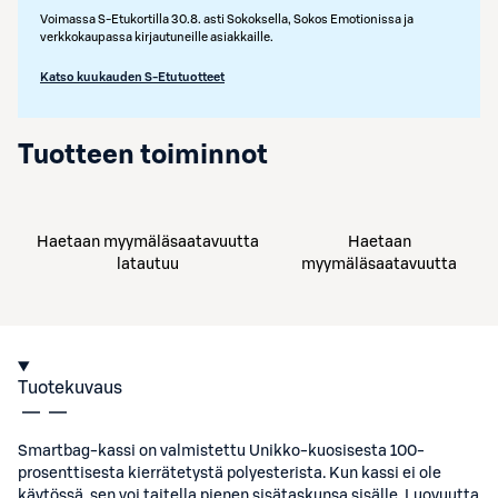
Voimassa S-Etukortilla 30.8. asti Sokoksella, Sokos Emotionissa ja
verkkokaupassa kirjautuneille asiakkaille.
Katso kuukauden S-Etutuotteet
Tuotteen toiminnot
Haetaan myymäläsaatavuutta
Haetaan
latautuu
myymäläsaatavuutta
Tuotekuvaus
Smartbag-kassi on valmistettu Unikko-kuosisesta 100-
prosenttisesta kierrätetystä polyesterista. Kun kassi ei ole
käytössä, sen voi taitella pienen sisätaskunsa sisälle. Luovuutta