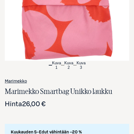
Avaa tuotekuva suurennettuna
Kuva
Kuva
Kuva
1
2
3
Marimekko
Marimekko Smartbag Unikko laukku
Hinta
26,00 €
Kuukauden S-Edut vähintään –20 %