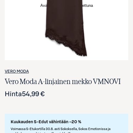
Avaa tuotekuva suurennettuna
VERO MODA
Vero Moda A-linjainen mekko VMNOVI
Hinta
54,99 €
Kuukauden S-Edut vähintään –20 %
Voimassa S-Etukortilla 30.8. asti Sokoksella, Sokos Emotionissa ja