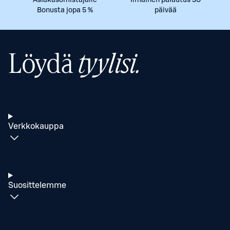
Asiakasomistajalle
Ilmainen palautus 30
Bonusta jopa 5 %
päivää
Löydä
tyylisi.
Verkkokauppa
Suosittelemme