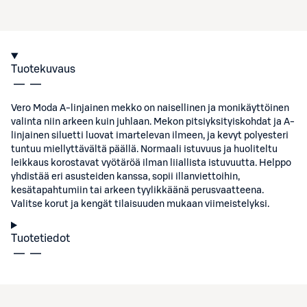
Tuotekuvaus
Vero Moda A-linjainen mekko on naisellinen ja monikäyttöinen
valinta niin arkeen kuin juhlaan. Mekon pitsiyksityiskohdat ja A-
linjainen siluetti luovat imartelevan ilmeen, ja kevyt polyesteri
tuntuu miellyttävältä päällä. Normaali istuvuus ja huoliteltu
leikkaus korostavat vyötäröä ilman liiallista istuvuutta. Helppo
yhdistää eri asusteiden kanssa, sopii illanviettoihin,
kesätapahtumiin tai arkeen tyylikkäänä perusvaatteena.
Valitse korut ja kengät tilaisuuden mukaan viimeistelyksi.
Tuotetiedot