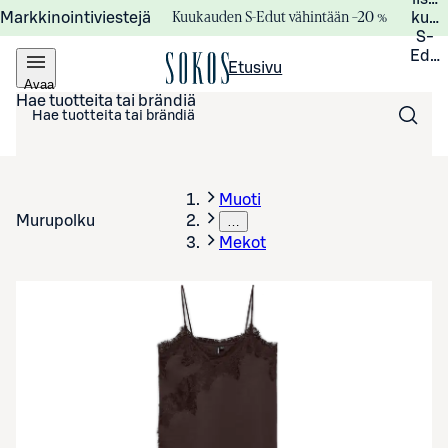
Kuukauden S-Edut vähintään –20 %
Markkinointiviestejä
kuuk
S-
Edui
Etusivu
Avaa
valikko
Hae tuotteita tai brändiä
Muoti
Murupolku
…
Mekot