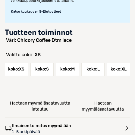
verkkokaupassa kirjautuneille asiakkaille.
Katso kuukauden S-Etutuotteet
Tuotteen toiminnot
väri:
Chicory Coffee Dtm lace
Valittu koko:
XS
koko:
XS
koko:
S
koko:
M
koko:
L
koko:
XL
Haetaan myymäläsaatavuutta
Haetaan
latautuu
myymäläsaatavuutta
Ilmainen toimitus myymälään
1–5 arkipäivää