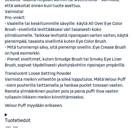
Sekoita: Tasoita helposti sormin tai siveltimellä – varmista,
että sekoitat ennen kuin tuote asettuu.
Valmista!
Pro-vinkit:
• Vaaleille tai keskitummille sävyille: käytä All Over Eye Color
Brush -sivellintä levittääksesi väri tasaisesti koko
silmäluomelle. Tarkkaa levitystä ripsirajaan varten varten, käytä
pienempää, tasaista sivellintä kuten Eye Color Brush.
• Mitä tummempi sävy, sitä pienempi sivellin. Eye Crease Brush
on hyvä esimerkki.
• Pienet siveltimet, kuten Smudge Brush tai Smoky Eye Liner
Brush, sopivat täydellisesti yksityiskohtiin ripsirajan ympärillä.
Translucent Loose Setting Powder
Varmista meikin virheetön ja sileä lopputulos. Mätä Velour Puff
-sieni puuterilla taittamalla ja hankaa puolet toisiaan vasten.
Ravista ylimääräinen puuteri pois ja paina puffi ihoa vasten
rullaavin liikkein meikin kiinnittämiseksi.
Velour Puff myydään erikseen.
Tuotetiedot