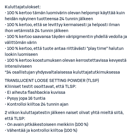
Kuluttajatulokset:
• 100 % kertoo tämän luomivärin olevan helpompi käyttää kuin
heidän nykyinen tuotteensa 24 tunnin jälkeen
• 100 % kertoo, että se levittyy kermaisesti ja helposti ilman
ihon vetämistä 24 tunnin jälkeen
• 100 % kertoo saavansa täyden väripigmentin yhdellä vedolla ja
välittömän värin
• 100 % kertoo, että tuote antaa riittävästi ”play time” halutun
lookin luomiseen
• 100 % kertoo koostumuksen olevan kerrostettavissa kevyestä
intensiiviseen
*34 osallistujan yhdysvaltalaisessa kuluttajatutkimuksessa
TRANSLUCENT LOOSE SETTING POWDER (TLSP)
Kliiniset testit osoittavat, että TLSP:
• Ei aiheuta flashbackia kuvissa
• Pysyy jopa 16 tuntia
• Kontrolloi kiiltoa 24 tunnin ajan
2 viikon kuluttajatestin jälkeen naiset olivat yhtä mieltä siitä,
että TLSP:
• On avain pitkäkestoiseen meikkiin (100 %)
• Vähentää ja kontrolloi kiiltoa (100 %)