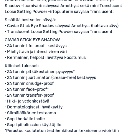
Limited edition -setti, joka sisältää mini Caviar Stick Eye
Shadow -luomivärin sävyssä Amethyst sekä mini Translucent
Loose Setting Powder -irtopuuterin sävyssä Translucent.
Sisältää bestseller-sävyjä:
• Caviar Stick Eye Shadow sävyssä Amethyst (hohtava sävy)
• Translucent Loose Setting Powder sävyssä Translucent
CAVIAR STICK EYE SHADOW
• 24 tunnin life-proof -kestävyys
• Miellyttävä ja intensiivinen väri
• Kermainen, helposti levittyvä koostumus
Kliiniset tulokset:
• 24 tunnin pitkäkestoinen pysyvyys*
• 24 tunnin juurtumaton (crease-free) kestävyys
• 24 tunnin smudge-proof
• 24 tunnin fade-proof*
• 24 tunnin transfer-proof
• Hiki- ja vedenkestävä
• Dermatologisesti hyväksytty
• Silmälääkärien testaama
• Sopii herkälle iholle
• Sopii piilolinssien käyttäjille
*Perustuu koulutetun testihenkilöstön tekniseen arviointiin