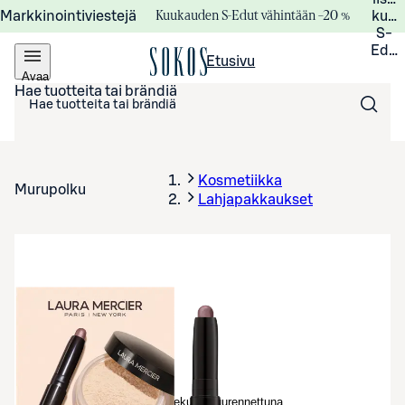
Kuukauden S-Edut vähintään –20 %
Markkinointiviestejä
kuuk
S-
Edui
Etusivu
Avaa
valikko
Hae tuotteita tai brändiä
Kosmetiikka
Murupolku
Lahjapakkaukset
Avaa tuotekuva suurennettuna