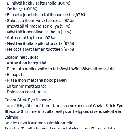
• Ei näytä kakkuiselta iholla (100 %)
• On kevyt (100 %)
• Ei asetu juonteisiin tai ihohuokosiin (97 %)
• Sulautuu ihoon vaivattomasti (97 %)
• Imeyttää ylimääräisen öljyn (97 %)
• Näyttää luonnolliselta iholla (97 %)
• Antaa mattapinnan (97 %)
• Näyttää iholla läpikuultavalta (97 %)
• He ostaisivat tämän tuotteen (97 %)
Lisäominaisuudet:
• Antaa ihon hengittää
• Ei muuta meikkivoiteen tai sävyttävän päivävoiteen väriä
• Ei hapetu
• Pitää ihon mattana koko päivän
• 16 tunnin mattapinta
• Painoton koostumus
Caviar Stick Eye Shadow
Luo säihkyvät silmät muutamassa sekunnissa! Caviar Stick Eye
Shadow Shimmerin avulla levitys on helppoa: sivele, sekoita ja
valmis!
Sivele: Levitä suoraan silmäluomelle.