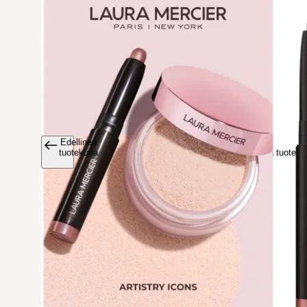
Edellinen
Avaa tuoteku
tuotekuva