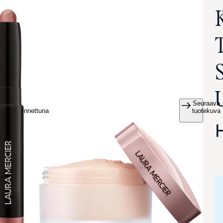
K
Seuraava
va suurennettuna
tuotekuva