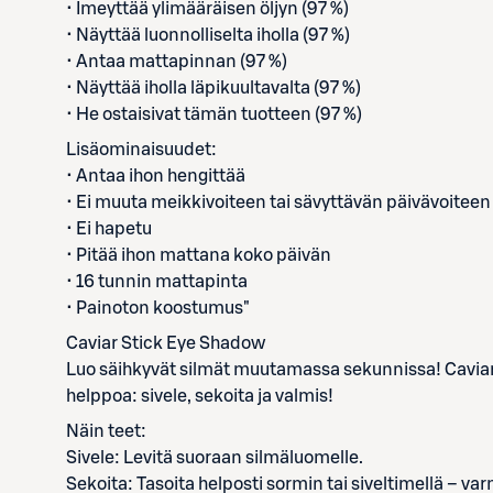
• Imeyttää ylimääräisen öljyn (97 %)
• Näyttää luonnolliselta iholla (97 %)
• Antaa mattapinnan (97 %)
• Näyttää iholla läpikuultavalta (97 %)
• He ostaisivat tämän tuotteen (97 %)
Lisäominaisuudet:
• Antaa ihon hengittää
• Ei muuta meikkivoiteen tai sävyttävän päivävoiteen
• Ei hapetu
• Pitää ihon mattana koko päivän
• 16 tunnin mattapinta
• Painoton koostumus"
Caviar Stick Eye Shadow
Luo säihkyvät silmät muutamassa sekunnissa! Caviar
helppoa: sivele, sekoita ja valmis!
Näin teet:
Sivele: Levitä suoraan silmäluomelle.
Sekoita: Tasoita helposti sormin tai siveltimellä – va