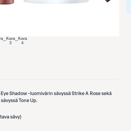
va
Kuva
Kuva
3
4
ick Eye Shadow -luomivärin sävyssä Strike A Rose sekä
 sävyssä Tone Up.
tava sävy)