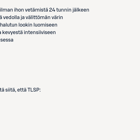
ti ilman ihon vetämistä 24 tunnin jälkeen
 vedolla ja välittömän värin
e” halutun lookin luomiseen
 kevyestä intensiiviseen
ksessa
tä siitä, että TLSP: