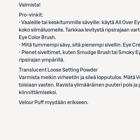
Valmista!
Pro-vinkit:
• Vaaleille tai keskitummille sävyille: käytä All Over Ey
koko silmäluomelle. Tarkkaa levitystä ripsirajaan var
Eye Color Brush.
• Mitä tummempi sävy, sitä pienempi sivellin. Eye Cr
• Pienet siveltimet, kuten Smudge Brush tai Smoky Eye
ripsirajan ympärillä.
Translucent Loose Setting Powder
Varmista meikin virheetön ja sileä lopputulos. Mätä Ve
toisiaan vasten. Ravista ylimääräinen puuteri pois ja p
kiinnittämiseksi.
Velour Puff myydään erikseen.