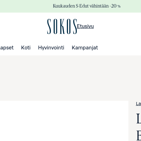
Kuukauden S-Edut vähintään –20 %
Etusivu
Lapset
Koti
Hyvinvointi
Kampanjat
La
E