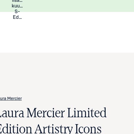
lisää
Lisätietoja
kuukauden
S-
Eduista
ura Mercier
Laura Mercier Limited
dition Artistry Icons