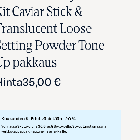
it Caviar Stick &
Translucent Loose
Setting Powder Tone
Up pakkaus
Avaa tuotekuva suurennettuna
Hinta
35,00 €
Kuukauden S-Edut vähintään –20 %
Voimassa S-Etukortilla 30.8. asti Sokoksella, Sokos Emotionissa ja
verkkokaupassa kirjautuneille asiakkaille.