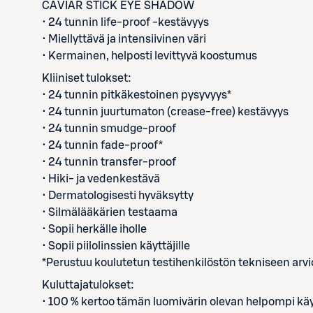
CAVIAR STICK EYE SHADOW
• 24 tunnin life-proof -kestävyys
• Miellyttävä ja intensiivinen väri
• Kermainen, helposti levittyvä koostumus
Kliiniset tulokset:
• 24 tunnin pitkäkestoinen pysyvyys*
• 24 tunnin juurtumaton (crease-free) kestävyys
• 24 tunnin smudge-proof
• 24 tunnin fade-proof*
• 24 tunnin transfer-proof
• Hiki- ja vedenkestävä
• Dermatologisesti hyväksytty
• Silmälääkärien testaama
• Sopii herkälle iholle
• Sopii piilolinssien käyttäjille
*Perustuu koulutetun testihenkilöstön tekniseen arvi
Kuluttajatulokset:
• 100 % kertoo tämän luomivärin olevan helpompi kä