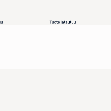
uu
Tuote latautuu