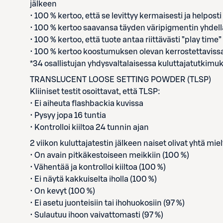
jälkeen
• 100 % kertoo, että se levittyy kermaisesti ja helpos
• 100 % kertoo saavansa täyden väripigmentin yhdellä
• 100 % kertoo, että tuote antaa riittävästi ”play tim
• 100 % kertoo koostumuksen olevan kerrostettavissa
*34 osallistujan yhdysvaltalaisessa kuluttajatutkimu
TRANSLUCENT LOOSE SETTING POWDER (TLSP)
Kliiniset testit osoittavat, että TLSP:
• Ei aiheuta flashbackia kuvissa
• Pysyy jopa 16 tuntia
• Kontrolloi kiiltoa 24 tunnin ajan
2 viikon kuluttajatestin jälkeen naiset olivat yhtä miel
• On avain pitkäkestoiseen meikkiin (100 %)
• Vähentää ja kontrolloi kiiltoa (100 %)
• Ei näytä kakkuiselta iholla (100 %)
• On kevyt (100 %)
• Ei asetu juonteisiin tai ihohuokosiin (97 %)
• Sulautuu ihoon vaivattomasti (97 %)