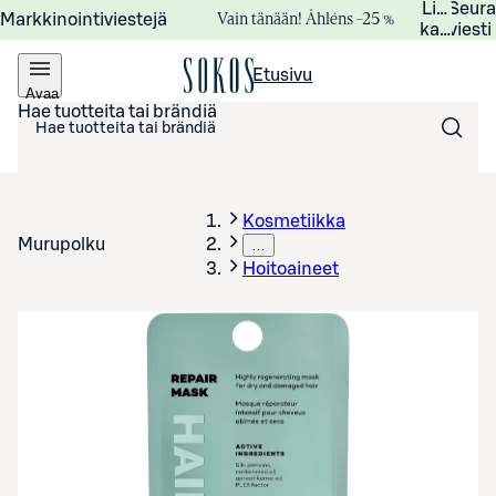
Lisätied
Seur
Vain tänään! Åhléns –25 %
Markkinointiviestejä
kampanj
viesti
Etusivu
Avaa
valikko
Hae tuotteita tai brändiä
Kosmetiikka
Murupolku
…
Hoitoaineet