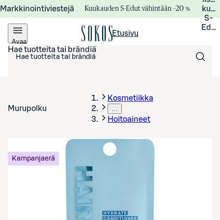
Kuukauden S-Edut vähintään –20 %
Markkinointiviestejä
kuuk
S-
Edui
Etusivu
Avaa
valikko
Hae tuotteita tai brändiä
Kosmetiikka
Murupolku
…
Hoitoaineet
Kampanjaerä