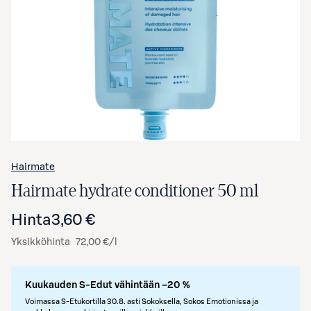
Avaa tuotekuva suurennettuna
Hairmate
Hairmate hydrate conditioner 50 ml
Hinta
3,60 €
Yksikköhinta
72,00 €/l
Kuukauden S-Edut vähintään –20 %
Voimassa S-Etukortilla 30.8. asti Sokoksella, Sokos Emotionissa ja