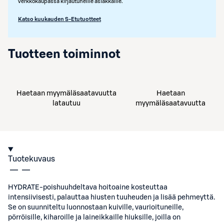
verkkokaupassa kirjautuneille asiakkaille.
Katso kuukauden S-Etutuotteet
Tuotteen toiminnot
Haetaan myymäläsaatavuutta
Haetaan
latautuu
myymäläsaatavuutta
Tuotekuvaus
HYDRATE-poishuuhdeltava hoitoaine kosteuttaa
intensiivisesti, palauttaa hiusten tuuheuden ja lisää pehmeyttä.
Se on suunniteltu luonnostaan kuiville, vaurioituneille,
pörröisille, kiharoille ja laineikkaille hiuksille, joilla on