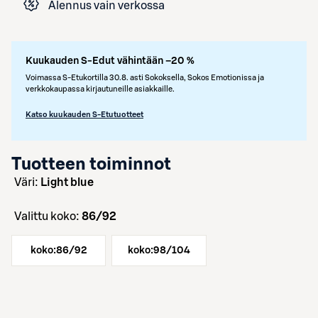
Alennus vain verkossa
Kuukauden S-Edut vähintään –20 %
Voimassa S-Etukortilla 30.8. asti Sokoksella, Sokos Emotionissa ja
verkkokaupassa kirjautuneille asiakkaille.
Katso kuukauden S-Etutuotteet
Tuotteen toiminnot
väri:
Light blue
Valittu koko:
86/92
koko:
86/92
koko:
98/104