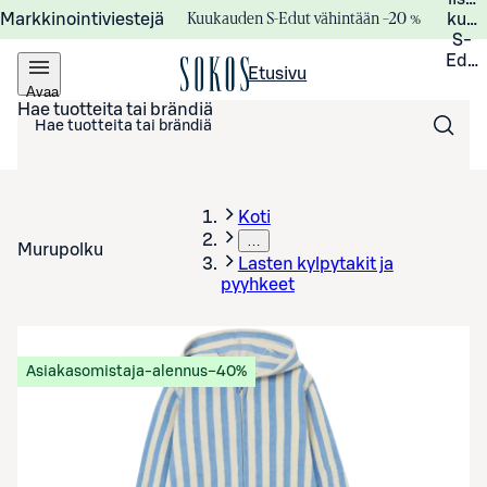
Kuukauden S-Edut vähintään –20 %
Markkinointiviestejä
kuuk
S-
Edui
Etusivu
Avaa
valikko
Hae tuotteita tai brändiä
Koti
…
Murupolku
Lasten kylpytakit ja
pyyhkeet
Asiakasomistaja-alennus
−40%