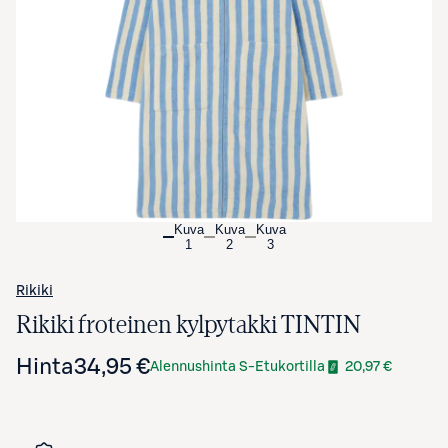
Avaa tuotekuva suurennettuna
Kuva
Kuva
Kuva
1
2
3
Rikiki
Rikiki froteinen kylpytakki TINTIN
Hinta
34,95 €
Alennushinta S-Etukortilla
20,97 €