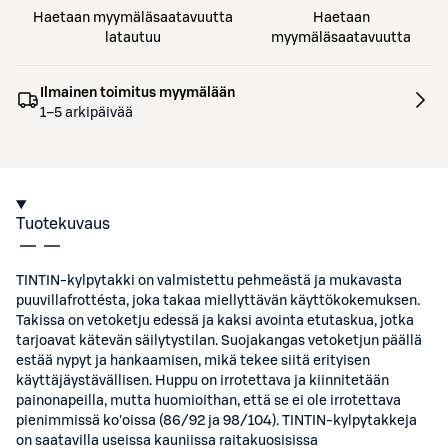
Haetaan myymäläsaatavuutta
Haetaan
latautuu
myymäläsaatavuutta
Ilmainen toimitus myymälään
1–5 arkipäivää
Tuotekuvaus
TINTIN-kylpytakki on valmistettu pehmeästä ja mukavasta
puuvillafrottésta, joka takaa miellyttävän käyttökokemuksen.
Takissa on vetoketju edessä ja kaksi avointa etutaskua, jotka
tarjoavat kätevän säilytystilan. Suojakangas vetoketjun päällä
estää nypyt ja hankaamisen, mikä tekee siitä erityisen
käyttäjäystävällisen. Huppu on irrotettava ja kiinnitetään
painonapeilla, mutta huomioithan, että se ei ole irrotettava
pienimmissä ko'oissa (86/92 ja 98/104). TINTIN-kylpytakkeja
on saatavilla useissa kauniissa raitakuosisissa