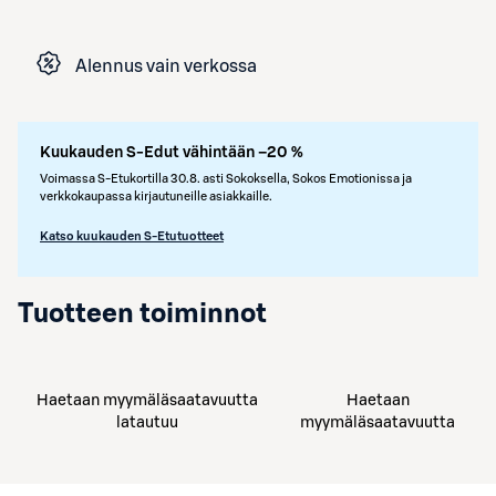
Alennus vain verkossa
Kuukauden S-Edut vähintään –20 %
Voimassa S-Etukortilla 30.8. asti Sokoksella, Sokos Emotionissa ja
verkkokaupassa kirjautuneille asiakkaille.
Katso kuukauden S-Etutuotteet
Tuotteen toiminnot
Haetaan myymäläsaatavuutta
Haetaan
latautuu
myymäläsaatavuutta