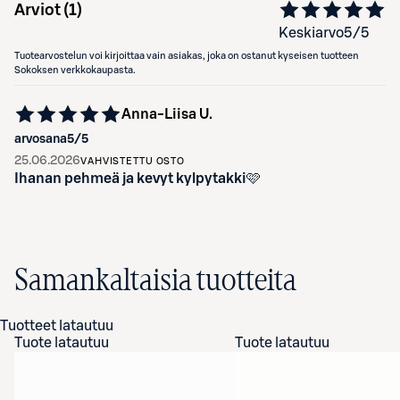
Arviot (
1
)
Keskiarvo
5
/5
Tuotearvostelun voi kirjoittaa vain asiakas, joka on ostanut kyseisen tuotteen
Sokoksen verkkokaupasta.
Anna-Liisa U.
arvosana
5
/5
25.06.2026
VAHVISTETTU OSTO
Ihanan pehmeä ja kevyt kylpytakki🩷
Samankaltaisia tuotteita
Tuotteet latautuu
Tuote latautuu
Tuote latautuu