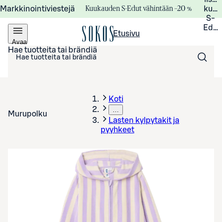
Kuukauden S-Edut vähintään –20 %
Markkinointiviestejä
kuuk
S-
Edui
Etusivu
Avaa
valikko
Hae tuotteita tai brändiä
Koti
…
Murupolku
Lasten kylpytakit ja
pyyhkeet