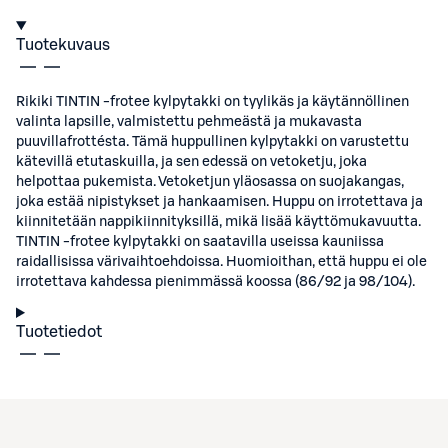
Tuotekuvaus
Rikiki TINTIN -frotee kylpytakki on tyylikäs ja käytännöllinen
valinta lapsille, valmistettu pehmeästä ja mukavasta
puuvillafrottésta. Tämä huppullinen kylpytakki on varustettu
kätevillä etutaskuilla, ja sen edessä on vetoketju, joka
helpottaa pukemista. Vetoketjun yläosassa on suojakangas,
joka estää nipistykset ja hankaamisen. Huppu on irrotettava ja
kiinnitetään nappikiinnityksillä, mikä lisää käyttömukavuutta.
TINTIN -frotee kylpytakki on saatavilla useissa kauniissa
raidallisissa värivaihtoehdoissa. Huomioithan, että huppu ei ole
irrotettava kahdessa pienimmässä koossa (86/92 ja 98/104).
Tuotetiedot