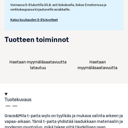
Voimassa S-Etukortilla 30.8. asti Sokoksella, Sokos Emotionissa ja
verkkokaupassa kirjautuneille asiakkaille.
Katso kuukauden S-Etutuotteet
Tuotteen toiminnot
Haetaan myymäläsaatavuutta
Haetaan
latautuu
myymäläsaatavuutta
Tuotekuvaus
Grace&Mila t-paita wylo on tyylikäs ja mukava valinta arkeen ja
vapaa-aikaan. Tämä t-paita yhdistää laadukkaan materiaalin ja
modernin muotoilun, mikä tekee siitä täydellisen osan