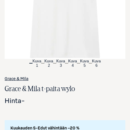
Avaa tuotekuva suurennettuna
Kuva
Kuva
Kuva
Kuva
Kuva
Kuva
1
2
3
4
5
6
Grace & Mila
Grace & Mila t-paita wylo
Hinta
-
Kuukauden S-Edut vähintään –20 %