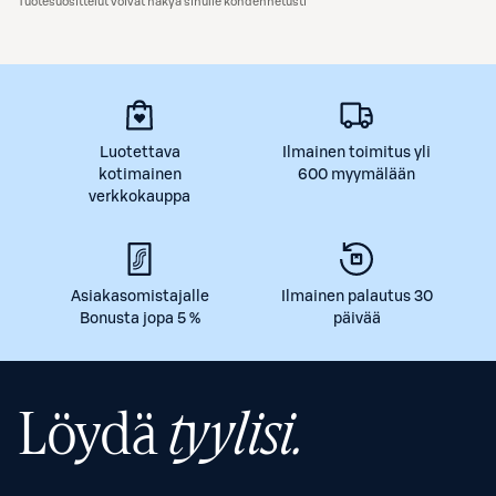
Tuotesuosittelut voivat näkyä sinulle kohdennetusti
Luotettava
Ilmainen toimitus yli
kotimainen
600 myymälään
verkkokauppa
Asiakasomistajalle
Ilmainen palautus 30
Bonusta jopa 5 %
päivää
Löydä
tyylisi.