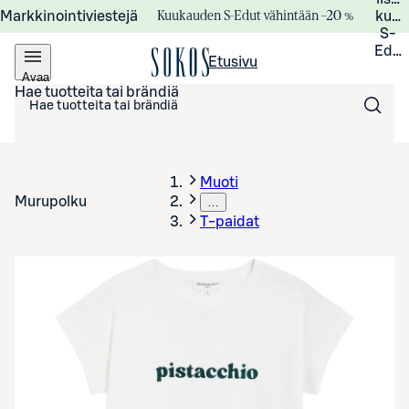
Kuukauden S-Edut vähintään –20 %
Markkinointiviestejä
kuuk
S-
Edui
Etusivu
Avaa
valikko
Hae tuotteita tai brändiä
Muoti
Murupolku
…
T-paidat